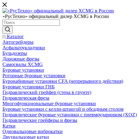
«РусТехно» официальный дилер XCMG в России
Каталог
Автогрейдеры
Асфальтоукладчики
Бульдозеры
Дорожные фрезы
Самосвалы XCMG
Буровые установки
Роторные буровые установки
Буронабивные установки CFA (непрерывного действия)
Буровые установки ГНБ
Гидравлический грейфер (стена в грунте)
Гидравлическая фреза
Многофункциональные буровые установки
Буровые установки с келли-штангой и обсадным столом
Гидравлические буровые установки с пневмоударником (XQZ)
Гидравлические грейферы и фрезы
Катки
Одновальцовые виброкатки
Двухвальцовые катки