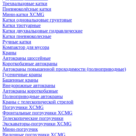
Трехвальцовые катки
Пневмоколёсные катки
Мини-катки XCMG
Катки одновальцовые грунтовые
Катки тротуарные
Катки двухвальцовые гидравлические
Катки пневмоколесные
Ручные катки
Компактор для мусора
Краны
Автокраны шоссейные
Короткобазные автокраны
Автокраны повышенной проходимости (полноприводные)
Гусеничные краны
Башенные краны
Внедорожные автокраны
Автокраны короткобазные
Полноприводные автокраны
Краны с телескопической стрелой
Погрузчики XCMG
Фронтальные погрузчики XCMG
Телескопические погрузчики
Экскаваторы-погрузчики XCMG
Мини-погрузчик
Вилочные погрузчики XCMG