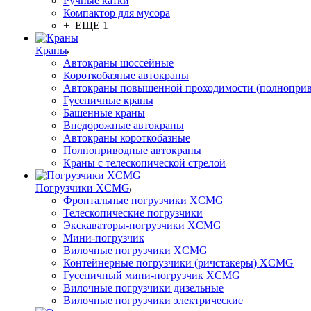
Ручные катки
Компактор для мусора
+ ЕЩЕ 1
Краны
Автокраны шоссейные
Короткобазные автокраны
Автокраны повышенной проходимости (полнопри
Гусеничные краны
Башенные краны
Внедорожные автокраны
Автокраны короткобазные
Полноприводные автокраны
Краны с телескопической стрелой
Погрузчики XCMG
Фронтальные погрузчики XCMG
Телескопические погрузчики
Экскаваторы-погрузчики XCMG
Мини-погрузчик
Вилочные погрузчики XCMG
Контейнерные погрузчики (ричстакеры) XCMG
Гусеничный мини-погрузчик XCMG
Вилочные погрузчики дизельные
Вилочные погрузчики электрические