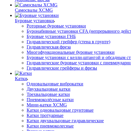
Самосвалы XCMG
Буровые установки
Роторные буровые установки
Буронабивные установки CFA (непрерывного дейс
Буровые установки ГНБ
Гидравлический грейфер (стена в грунте)
Гидравлическая фреза
Многофункциональные буровые установки
Буровые установки с келли-штангой и обсадным с
Гидравлические буровые установки с пневмоударн
Гидравлические грейферы и фрезы
Катки
Одновальцовые виброкатки
Двухвальцовые катки
Трехвальцовые катки
Пневмоколёсные катки
Мини-катки XCMG
Катки одновальцовые грунтовые
Катки тротуарные
Катки двухвальцовые гидравлические
Катки пневмоколесные