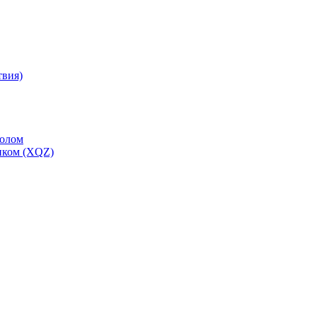
твия)
толом
иком (XQZ)