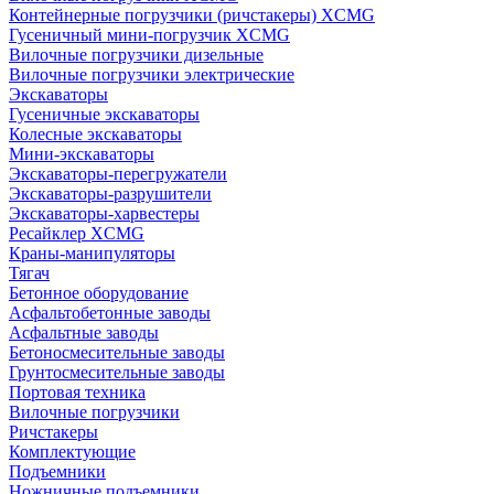
Контейнерные погрузчики (ричстакеры) XCMG
Гусеничный мини-погрузчик XCMG
Вилочные погрузчики дизельные
Вилочные погрузчики электрические
Экскаваторы
Гусеничные экскаваторы
Колесные экскаваторы
Мини-экскаваторы
Экскаваторы-перегружатели
Экскаваторы-разрушители
Экскаваторы-харвестеры
Ресайклер XCMG
Краны-манипуляторы
Тягач
Бетонное оборудование
Асфальтобетонные заводы
Асфальтные заводы
Бетоносмесительные заводы
Грунтосмесительные заводы
Портовая техника
Вилочные погрузчики
Ричстакеры
Комплектующие
Подъемники
Ножничные подъемники