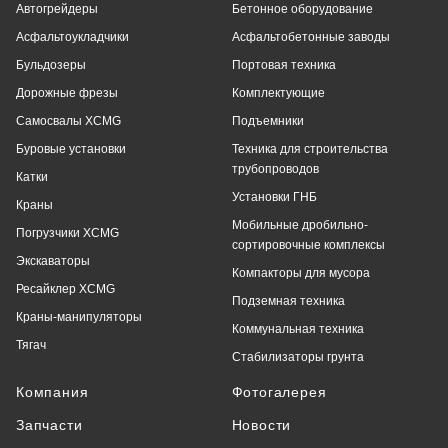
Автогрейдеры
Бетонное оборудование
Асфальтоукладчики
Асфальтобетонные заводы
Бульдозеры
Портовая техника
Дорожные фрезы
Комплектующие
Самосвалы XCMG
Подъемники
Буровые установки
Техника для строительства
трубопроводов
Катки
Установки ГНБ
Краны
Мобильные дробильно-
Погрузчики XCMG
сортировочные комплексы
Экскаваторы
Компакторы для мусора
Ресайклер XCMG
Подземная техника
Краны-манипуляторы
Коммунальная техника
Тягач
Стабилизаторы грунта
Компания
Фотогалерея
Запчасти
Новости