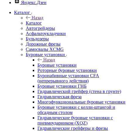
Яндекс.Дзен
Каталог
Назад
Каталог
Автогрейдеры
Асфальтоукладчики
Бульдозеры
Дорожные фрезы
Самосвалы XCMG
Буровые установки
Назад
Буровые установки
Роторные буровые установки
Буронабивные установки CFA
(непрерывного действия)
Буровые установки ГНБ
Гидравлический грейфер (стена в грунте)
Гидравлическая фреза
Многофункциональные буровые установки
Буровые установки с келли-штангой и
обсадным столом
Гидравлические буровые установки с
пневмоударником (XQZ)
Гидравлические грейферы и фрезы