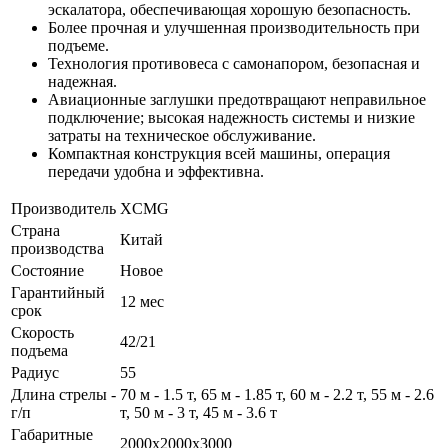
эскалатора, обеспечивающая хорошую безопасность.
Более прочная и улучшенная производительность при
подъеме.
Технология противовеса с самонапором, безопасная и
надежная.
Авиационные заглушки предотвращают неправильное
подключение; высокая надежность системы и низкие
затраты на техническое обслуживание.
Компактная конструкция всей машины, операция
передачи удобна и эффективна.
Производитель
XCMG
Страна
Китай
производства
Состояние
Новое
Гарантийный
12 мес
срок
Скорость
42/21
подъема
Радиус
55
Длина стрелы -
70 м - 1.5 т, 65 м - 1.85 т, 60 м - 2.2 т, 55 м - 2.6
г/п
т, 50 м - 3 т, 45 м - 3.6 т
Габаритные
2000x2000x3000