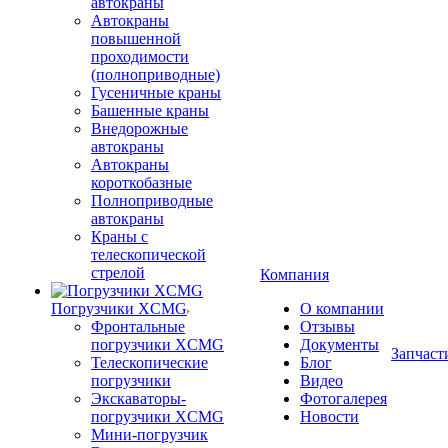
автокраны
Автокраны
повышенной
проходимости
(полноприводные)
Гусеничные краны
Башенные краны
Внедорожные
автокраны
Автокраны
короткобазные
Полноприводные
автокраны
Краны с
телескопической
стрелой
Компания
Погрузчики XCMG
О компании
Фронтальные
Отзывы
погрузчики XCMG
Документы
Запчаст
Телескопические
Блог
погрузчики
Видео
Экскаваторы-
Фотогалерея
погрузчики XCMG
Новости
Мини-погрузчик