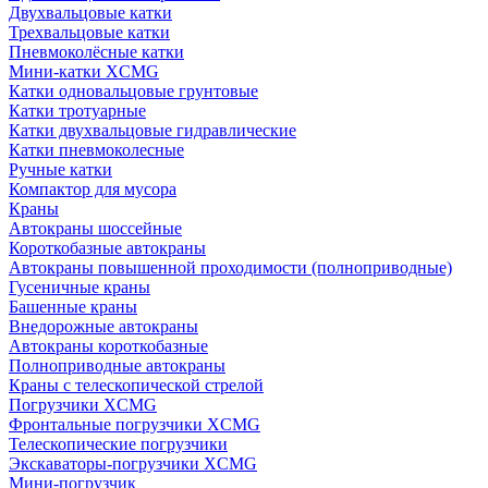
Двухвальцовые катки
Трехвальцовые катки
Пневмоколёсные катки
Мини-катки XCMG
Катки одновальцовые грунтовые
Катки тротуарные
Катки двухвальцовые гидравлические
Катки пневмоколесные
Ручные катки
Компактор для мусора
Краны
Автокраны шоссейные
Короткобазные автокраны
Автокраны повышенной проходимости (полноприводные)
Гусеничные краны
Башенные краны
Внедорожные автокраны
Автокраны короткобазные
Полноприводные автокраны
Краны с телескопической стрелой
Погрузчики XCMG
Фронтальные погрузчики XCMG
Телескопические погрузчики
Экскаваторы-погрузчики XCMG
Мини-погрузчик