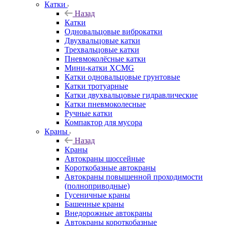
Катки
Назад
Катки
Одновальцовые виброкатки
Двухвальцовые катки
Трехвальцовые катки
Пневмоколёсные катки
Мини-катки XCMG
Катки одновальцовые грунтовые
Катки тротуарные
Катки двухвальцовые гидравлические
Катки пневмоколесные
Ручные катки
Компактор для мусора
Краны
Назад
Краны
Автокраны шоссейные
Короткобазные автокраны
Автокраны повышенной проходимости
(полноприводные)
Гусеничные краны
Башенные краны
Внедорожные автокраны
Автокраны короткобазные