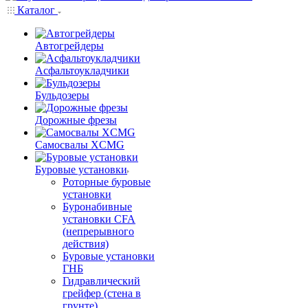
Каталог
Автогрейдеры
Асфальтоукладчики
Бульдозеры
Дорожные фрезы
Самосвалы XCMG
Буровые установки
Роторные буровые
установки
Буронабивные
установки CFA
(непрерывного
действия)
Буровые установки
ГНБ
Гидравлический
грейфер (стена в
грунте)