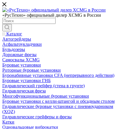
«РусТехно» официальный дилер XCMG в России
Каталог
Автогрейдеры
Асфальтоукладчики
Бульдозеры
Дорожные фрезы
Самосвалы XCMG
Буровые установки
Роторные буровые установки
Буронабивные установки CFA (непрерывного действия)
Буровые установки ГНБ
Гидравлический грейфер (стена в грунте)
Гидравлическая фреза
Многофункциональные буровые установки
Буровые установки с келли-штангой и обсадным столом
Гидравлические буровые установки с пневмоударником
(XQZ)
Гидравлические грейферы и фрезы
Катки
Одновальцовые виброкатки