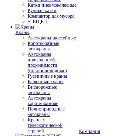
Катки пневмоколесные
Ручные катки
Компактор для мусора
+ ЕЩЕ 1
Краны
Автокраны шоссейные
Короткобазные
автокраны
Автокраны
повышенной
проходимости
(полноприводные)
Гусеничные краны
Башенные краны
Внедорожные
автокраны
Автокраны
короткобазные
Полноприводные
автокраны
Краны с
телескопической
стрелой
Компания