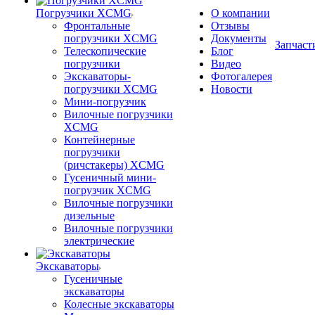
Погрузчики XCMG
О компании
Фронтальные
Отзывы
погрузчики XCMG
Документы
Запчаст
Телескопические
Блог
погрузчики
Видео
Экскаваторы-
Фотогалерея
погрузчики XCMG
Новости
Мини-погрузчик
Вилочные погрузчики
XCMG
Контейнерные
погрузчики
(ричстакеры) XCMG
Гусеничный мини-
погрузчик XCMG
Вилочные погрузчики
дизельные
Вилочные погрузчики
электрические
Экскаваторы
Гусеничные
экскаваторы
Колесные экскаваторы