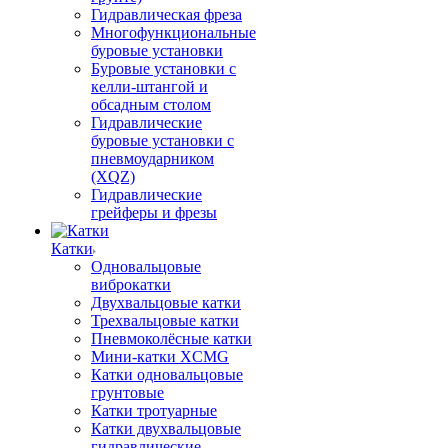
Гидравлическая фреза
Многофункциональные
буровые установки
Буровые установки с
келли-штангой и
обсадным столом
Гидравлические
буровые установки с
пневмоударником
(XQZ)
Гидравлические
грейферы и фрезы
Катки
Одновальцовые
виброкатки
Двухвальцовые катки
Трехвальцовые катки
Пневмоколёсные катки
Мини-катки XCMG
Катки одновальцовые
грунтовые
Катки тротуарные
Катки двухвальцовые
гидравлические