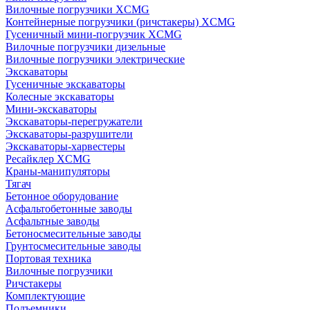
Вилочные погрузчики XCMG
Контейнерные погрузчики (ричстакеры) XCMG
Гусеничный мини-погрузчик XCMG
Вилочные погрузчики дизельные
Вилочные погрузчики электрические
Экскаваторы
Гусеничные экскаваторы
Колесные экскаваторы
Мини-экскаваторы
Экскаваторы-перегружатели
Экскаваторы-разрушители
Экскаваторы-харвестеры
Ресайклер XCMG
Краны-манипуляторы
Тягач
Бетонное оборудование
Асфальтобетонные заводы
Асфальтные заводы
Бетоносмесительные заводы
Грунтосмесительные заводы
Портовая техника
Вилочные погрузчики
Ричстакеры
Комплектующие
Подъемники