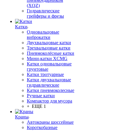
пневмоударником
(XQZ)
Гидравлические
грейферы и фрезы
Катки
Одновальцовые
виброкатки
Двухвальцовые катки
Трехвальцовые катки
Пневмоколёсные катки
Мини-катки XCMG
Катки одновальцовые
грунтовые
Катки тротуарные
Катки двухвальцовые
гидравлические
Катки пневмоколесные
Ручные катки
Компактор для мусора
+ ЕЩЕ 1
Краны
Автокраны шоссейные
Короткобазные