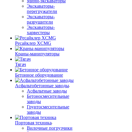
Мини-экскаваторы
Экскаваторы-
перегружатели
Экскаваторы-
разрушители
Экскаваторы-
харвестеры
Ресайклер XCMG
Краны-манипуляторы
Тягач
Бетонное оборудование
Асфальтобетонные заводы
Асфальтные заводы
Бетоносмесительные
заводы
Грунтосмесительные
заводы
Портовая техника
Вилочные погрузчики