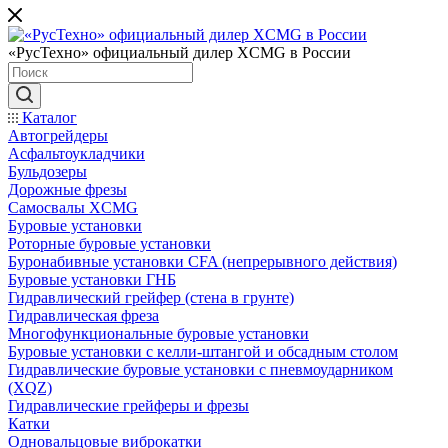
«РусТехно» официальный дилер XCMG в России
Каталог
Автогрейдеры
Асфальтоукладчики
Бульдозеры
Дорожные фрезы
Самосвалы XCMG
Буровые установки
Роторные буровые установки
Буронабивные установки CFA (непрерывного действия)
Буровые установки ГНБ
Гидравлический грейфер (стена в грунте)
Гидравлическая фреза
Многофункциональные буровые установки
Буровые установки с келли-штангой и обсадным столом
Гидравлические буровые установки с пневмоударником
(XQZ)
Гидравлические грейферы и фрезы
Катки
Одновальцовые виброкатки