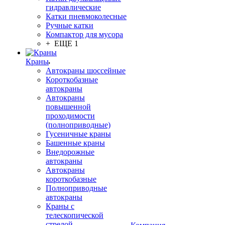
гидравлические
Катки пневмоколесные
Ручные катки
Компактор для мусора
+ ЕЩЕ 1
Краны
Автокраны шоссейные
Короткобазные
автокраны
Автокраны
повышенной
проходимости
(полноприводные)
Гусеничные краны
Башенные краны
Внедорожные
автокраны
Автокраны
короткобазные
Полноприводные
автокраны
Краны с
телескопической
стрелой