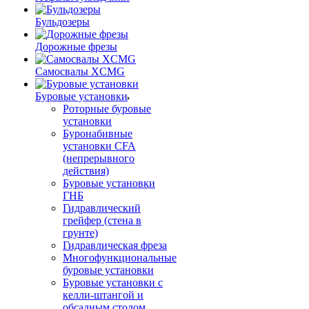
Бульдозеры
Дорожные фрезы
Самосвалы XCMG
Буровые установки
Роторные буровые
установки
Буронабивные
установки CFA
(непрерывного
действия)
Буровые установки
ГНБ
Гидравлический
грейфер (стена в
грунте)
Гидравлическая фреза
Многофункциональные
буровые установки
Буровые установки с
келли-штангой и
обсадным столом