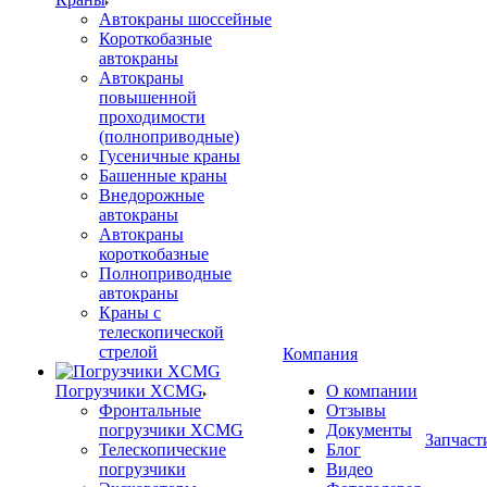
Автокраны шоссейные
Короткобазные
автокраны
Автокраны
повышенной
проходимости
(полноприводные)
Гусеничные краны
Башенные краны
Внедорожные
автокраны
Автокраны
короткобазные
Полноприводные
автокраны
Краны с
телескопической
стрелой
Компания
Погрузчики XCMG
О компании
Фронтальные
Отзывы
погрузчики XCMG
Документы
Запчаст
Телескопические
Блог
погрузчики
Видео