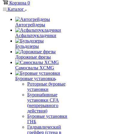
Корзина
0
Каталог
Автогрейдеры
Асфальтоукладчики
Бульдозеры
Дорожные фрезы
Самосвалы XCMG
Буровые установки
Роторные буровые
установки
Буронабивные
установки CFA
(непрерывного
действия)
Буровые установки
ГНБ
Гидравлический
грейфер (стена в