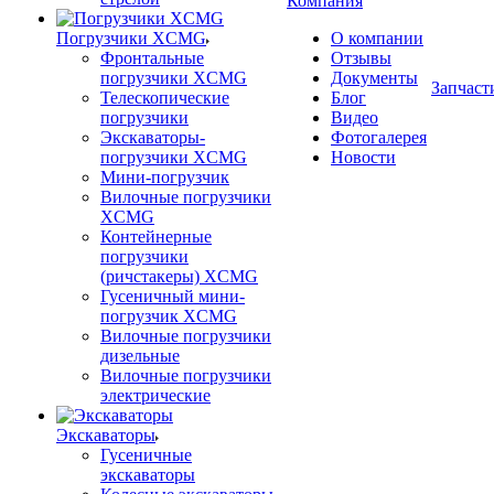
Компания
Погрузчики XCMG
О компании
Фронтальные
Отзывы
погрузчики XCMG
Документы
Запчаст
Телескопические
Блог
погрузчики
Видео
Экскаваторы-
Фотогалерея
погрузчики XCMG
Новости
Мини-погрузчик
Вилочные погрузчики
XCMG
Контейнерные
погрузчики
(ричстакеры) XCMG
Гусеничный мини-
погрузчик XCMG
Вилочные погрузчики
дизельные
Вилочные погрузчики
электрические
Экскаваторы
Гусеничные
экскаваторы