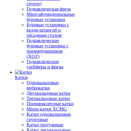
грунте)
Гидравлическая фреза
Многофункциональные
буровые установки
Буровые установки с
келли-штангой и
обсадным столом
Гидравлические
буровые установки с
пневмоударником
(XQZ)
Гидравлические
грейферы и фрезы
Катки
Одновальцовые
виброкатки
Двухвальцовые катки
Трехвальцовые катки
Пневмоколёсные катки
Мини-катки XCMG
Катки одновальцовые
грунтовые
Катки тротуарные
Катки двухвальцовые