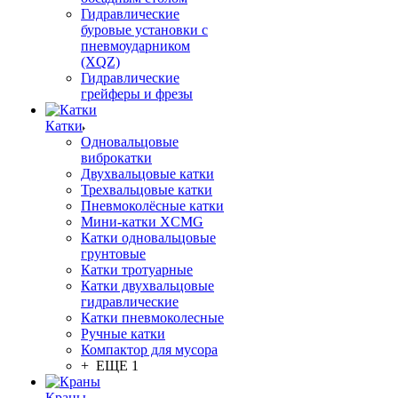
Гидравлические
буровые установки с
пневмоударником
(XQZ)
Гидравлические
грейферы и фрезы
Катки
Одновальцовые
виброкатки
Двухвальцовые катки
Трехвальцовые катки
Пневмоколёсные катки
Мини-катки XCMG
Катки одновальцовые
грунтовые
Катки тротуарные
Катки двухвальцовые
гидравлические
Катки пневмоколесные
Ручные катки
Компактор для мусора
+ ЕЩЕ 1
Краны