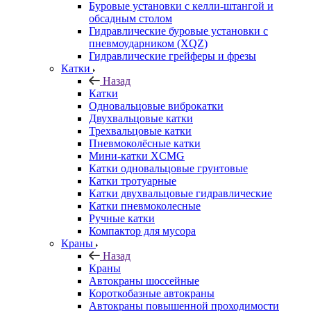
Буровые установки с келли-штангой и
обсадным столом
Гидравлические буровые установки с
пневмоударником (XQZ)
Гидравлические грейферы и фрезы
Катки
Назад
Катки
Одновальцовые виброкатки
Двухвальцовые катки
Трехвальцовые катки
Пневмоколёсные катки
Мини-катки XCMG
Катки одновальцовые грунтовые
Катки тротуарные
Катки двухвальцовые гидравлические
Катки пневмоколесные
Ручные катки
Компактор для мусора
Краны
Назад
Краны
Автокраны шоссейные
Короткобазные автокраны
Автокраны повышенной проходимости