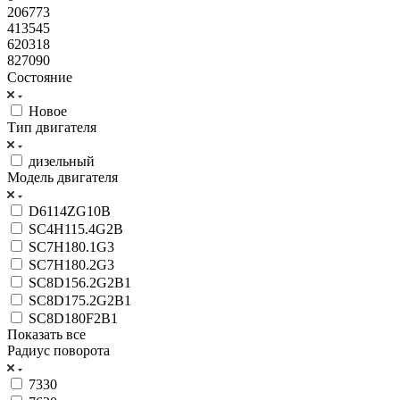
206773
413545
620318
827090
Состояние
Новое
Тип двигателя
дизельный
Модель двигателя
D6114ZG10B
SC4H115.4G2B
SC7H180.1G3
SC7H180.2G3
SC8D156.2G2B1
SC8D175.2G2B1
SC8D180F2B1
Показать все
Радиус поворота
7330