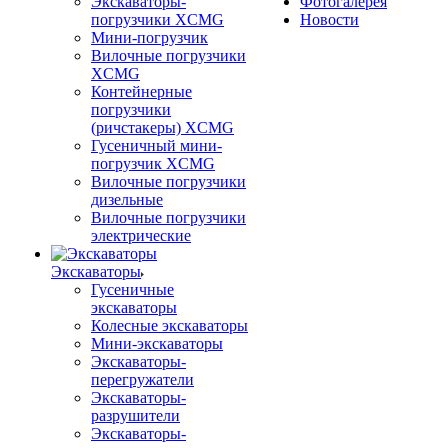
Экскаваторы-
Фотогалерея
погрузчики XCMG
Новости
Мини-погрузчик
Вилочные погрузчики
XCMG
Контейнерные
погрузчики
(ричстакеры) XCMG
Гусеничный мини-
погрузчик XCMG
Вилочные погрузчики
дизельные
Вилочные погрузчики
электрические
Экскаваторы
Гусеничные
экскаваторы
Колесные экскаваторы
Мини-экскаваторы
Экскаваторы-
перегружатели
Экскаваторы-
разрушители
Экскаваторы-