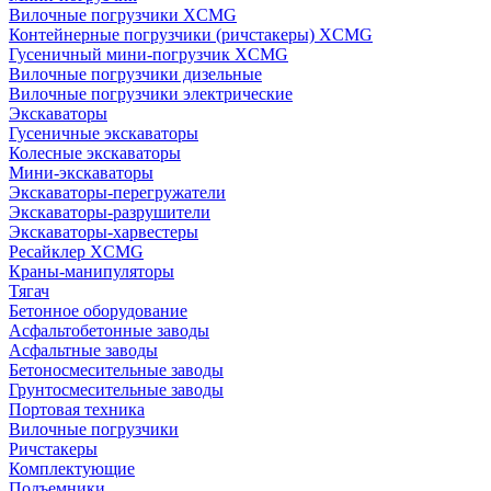
Вилочные погрузчики XCMG
Контейнерные погрузчики (ричстакеры) XCMG
Гусеничный мини-погрузчик XCMG
Вилочные погрузчики дизельные
Вилочные погрузчики электрические
Экскаваторы
Гусеничные экскаваторы
Колесные экскаваторы
Мини-экскаваторы
Экскаваторы-перегружатели
Экскаваторы-разрушители
Экскаваторы-харвестеры
Ресайклер XCMG
Краны-манипуляторы
Тягач
Бетонное оборудование
Асфальтобетонные заводы
Асфальтные заводы
Бетоносмесительные заводы
Грунтосмесительные заводы
Портовая техника
Вилочные погрузчики
Ричстакеры
Комплектующие
Подъемники