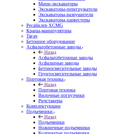
Мини-экскаваторы
Экскаваторы-перегружатели
Экскаваторы-разрушители
Экскаваторы-харвестеры
Ресайклер XCMG
Краны-манипуляторы
Тягач
Бетонное оборудование
Асфальтобетонные заводы
Назад
Асфальтобетонные заводы
Асфальтные заводы
Бетоносмесительные заводы
Грунтосмесительные заводы
Портовая техника
Назад
Портовая техника
Вилочные погрузчики
Ричстакеры
Комплектующие
Подъемники
Назад
Подъемники
Ножничные подъемники
Коленчатые подъемники