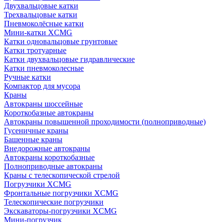
Двухвальцовые катки
Трехвальцовые катки
Пневмоколёсные катки
Мини-катки XCMG
Катки одновальцовые грунтовые
Катки тротуарные
Катки двухвальцовые гидравлические
Катки пневмоколесные
Ручные катки
Компактор для мусора
Краны
Автокраны шоссейные
Короткобазные автокраны
Автокраны повышенной проходимости (полноприводные)
Гусеничные краны
Башенные краны
Внедорожные автокраны
Автокраны короткобазные
Полноприводные автокраны
Краны с телескопической стрелой
Погрузчики XCMG
Фронтальные погрузчики XCMG
Телескопические погрузчики
Экскаваторы-погрузчики XCMG
Мини-погрузчик