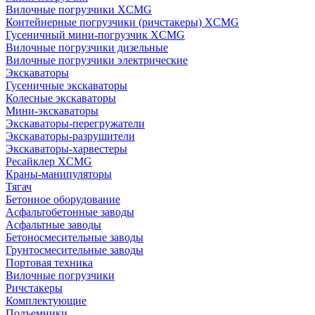
Вилочные погрузчики XCMG
Контейнерные погрузчики (ричстакеры) XCMG
Гусеничный мини-погрузчик XCMG
Вилочные погрузчики дизельные
Вилочные погрузчики электрические
Экскаваторы
Гусеничные экскаваторы
Колесные экскаваторы
Мини-экскаваторы
Экскаваторы-перегружатели
Экскаваторы-разрушители
Экскаваторы-харвестеры
Ресайклер XCMG
Краны-манипуляторы
Тягач
Бетонное оборудование
Асфальтобетонные заводы
Асфальтные заводы
Бетоносмесительные заводы
Грунтосмесительные заводы
Портовая техника
Вилочные погрузчики
Ричстакеры
Комплектующие
Подъемники