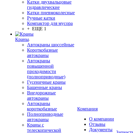
Катки двухвальцовые
гидравлические
Катки пневмоколесные
Ручные катки
Компактор для мусора
+ ЕЩЕ 1
Краны
Автокраны шоссейные
Короткобазные
автокраны
Автокраны
повышенной
проходимости
(полноприводные)
Гусеничные краны
Башенные краны
Внедорожные
автокраны
Автокраны
короткобазные
Компания
Полноприводные
О компании
автокраны
Отзывы
Краны с
Документы
телескопической
Запчаст