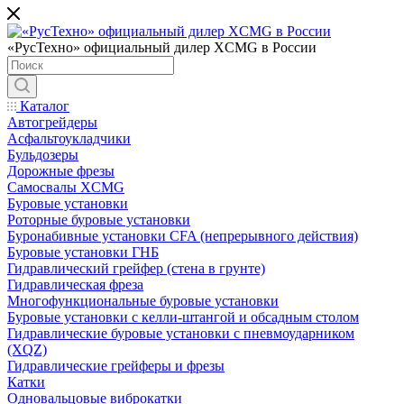
«РусТехно» официальный дилер XCMG в России
Каталог
Автогрейдеры
Асфальтоукладчики
Бульдозеры
Дорожные фрезы
Самосвалы XCMG
Буровые установки
Роторные буровые установки
Буронабивные установки CFA (непрерывного действия)
Буровые установки ГНБ
Гидравлический грейфер (стена в грунте)
Гидравлическая фреза
Многофункциональные буровые установки
Буровые установки с келли-штангой и обсадным столом
Гидравлические буровые установки с пневмоударником
(XQZ)
Гидравлические грейферы и фрезы
Катки
Одновальцовые виброкатки