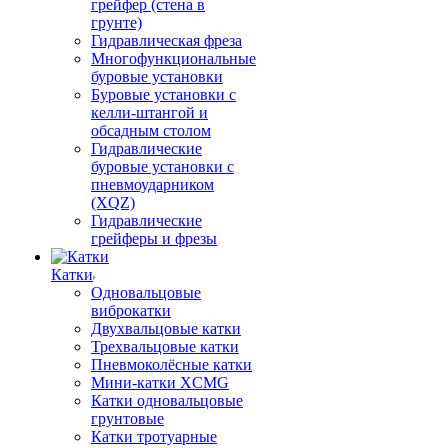
грейфер (стена в
грунте)
Гидравлическая фреза
Многофункциональные
буровые установки
Буровые установки с
келли-штангой и
обсадным столом
Гидравлические
буровые установки с
пневмоударником
(XQZ)
Гидравлические
грейферы и фрезы
Катки
Одновальцовые
виброкатки
Двухвальцовые катки
Трехвальцовые катки
Пневмоколёсные катки
Мини-катки XCMG
Катки одновальцовые
грунтовые
Катки тротуарные