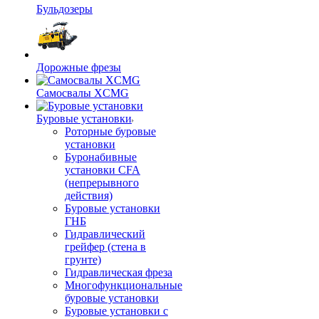
Бульдозеры
Дорожные фрезы
Самосвалы XCMG
Буровые установки
Роторные буровые
установки
Буронабивные
установки CFA
(непрерывного
действия)
Буровые установки
ГНБ
Гидравлический
грейфер (стена в
грунте)
Гидравлическая фреза
Многофункциональные
буровые установки
Буровые установки с