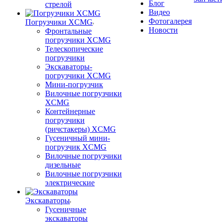
Блог
стрелой
Видео
Фотогалерея
Погрузчики XCMG
Новости
Фронтальные
погрузчики XCMG
Телескопические
погрузчики
Экскаваторы-
погрузчики XCMG
Мини-погрузчик
Вилочные погрузчики
XCMG
Контейнерные
погрузчики
(ричстакеры) XCMG
Гусеничный мини-
погрузчик XCMG
Вилочные погрузчики
дизельные
Вилочные погрузчики
электрические
Экскаваторы
Гусеничные
экскаваторы