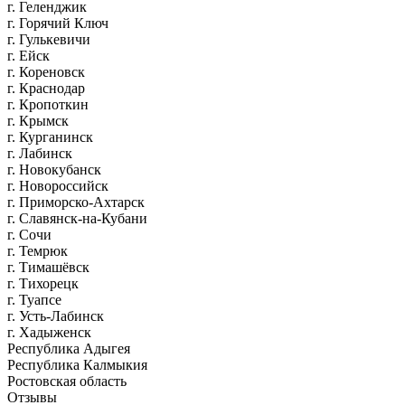
г. Геленджик
г. Горячий Ключ
г. Гулькевичи
г. Ейск
г. Кореновск
г. Краснодар
г. Кропоткин
г. Крымск
г. Курганинск
г. Лабинск
г. Новокубанск
г. Новороссийск
г. Приморско-Ахтарск
г. Славянск-на-Кубани
г. Сочи
г. Темрюк
г. Тимашёвск
г. Тихорецк
г. Туапсе
г. Усть-Лабинск
г. Хадыженск
Республика Адыгея
Республика Калмыкия
Ростовская область
Отзывы