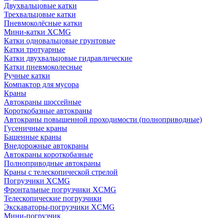
Двухвальцовые катки
Трехвальцовые катки
Пневмоколёсные катки
Мини-катки XCMG
Катки одновальцовые грунтовые
Катки тротуарные
Катки двухвальцовые гидравлические
Катки пневмоколесные
Ручные катки
Компактор для мусора
Краны
Автокраны шоссейные
Короткобазные автокраны
Автокраны повышенной проходимости (полноприводные)
Гусеничные краны
Башенные краны
Внедорожные автокраны
Автокраны короткобазные
Полноприводные автокраны
Краны с телескопической стрелой
Погрузчики XCMG
Фронтальные погрузчики XCMG
Телескопические погрузчики
Экскаваторы-погрузчики XCMG
Мини-погрузчик