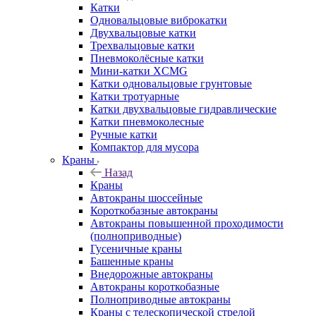
Катки
Одновальцовые виброкатки
Двухвальцовые катки
Трехвальцовые катки
Пневмоколёсные катки
Мини-катки XCMG
Катки одновальцовые грунтовые
Катки тротуарные
Катки двухвальцовые гидравлические
Катки пневмоколесные
Ручные катки
Компактор для мусора
Краны
Назад
Краны
Автокраны шоссейные
Короткобазные автокраны
Автокраны повышенной проходимости
(полноприводные)
Гусеничные краны
Башенные краны
Внедорожные автокраны
Автокраны короткобазные
Полноприводные автокраны
Краны с телескопической стрелой