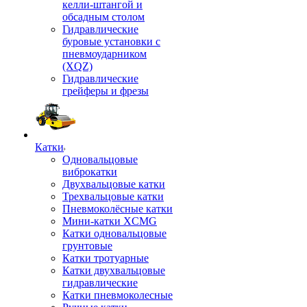
келли-штангой и
обсадным столом
Гидравлические
буровые установки с
пневмоударником
(XQZ)
Гидравлические
грейферы и фрезы
Катки
Одновальцовые
виброкатки
Двухвальцовые катки
Трехвальцовые катки
Пневмоколёсные катки
Мини-катки XCMG
Катки одновальцовые
грунтовые
Катки тротуарные
Катки двухвальцовые
гидравлические
Катки пневмоколесные