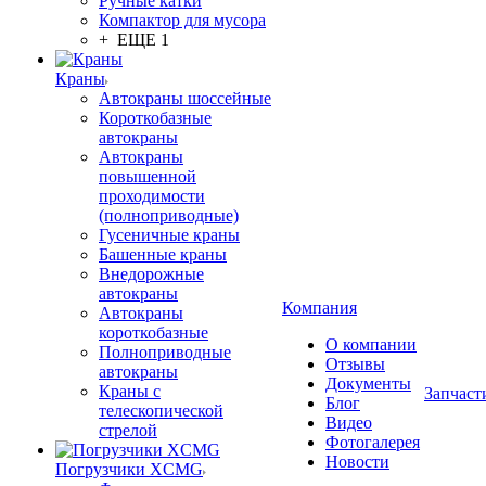
Ручные катки
Компактор для мусора
+ ЕЩЕ 1
Краны
Автокраны шоссейные
Короткобазные
автокраны
Автокраны
повышенной
проходимости
(полноприводные)
Гусеничные краны
Башенные краны
Внедорожные
автокраны
Компания
Автокраны
короткобазные
О компании
Полноприводные
Отзывы
автокраны
Документы
Краны с
Запчаст
Блог
телескопической
Видео
стрелой
Фотогалерея
Новости
Погрузчики XCMG