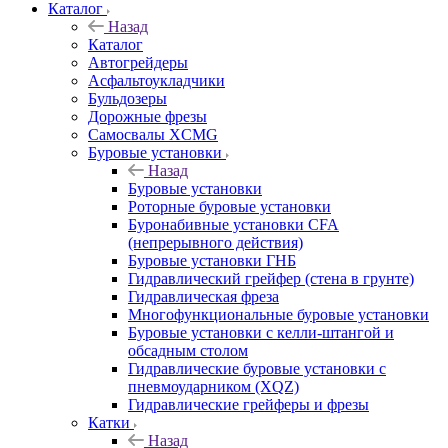
Каталог
Назад
Каталог
Автогрейдеры
Асфальтоукладчики
Бульдозеры
Дорожные фрезы
Самосвалы XCMG
Буровые установки
Назад
Буровые установки
Роторные буровые установки
Буронабивные установки CFA
(непрерывного действия)
Буровые установки ГНБ
Гидравлический грейфер (стена в грунте)
Гидравлическая фреза
Многофункциональные буровые установки
Буровые установки с келли-штангой и
обсадным столом
Гидравлические буровые установки с
пневмоударником (XQZ)
Гидравлические грейферы и фрезы
Катки
Назад