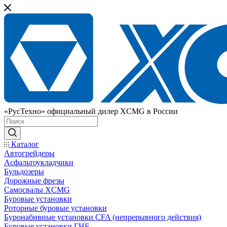
«РусТехно» официальный дилер XCMG в России
Каталог
Автогрейдеры
Асфальтоукладчики
Бульдозеры
Дорожные фрезы
Самосвалы XCMG
Буровые установки
Роторные буровые установки
Буронабивные установки CFA (непрерывного действия)
Буровые установки ГНБ