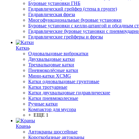
Буровые установки ГНБ
Гидравлический грейфер (стена в грунте)
Гидравлическая фреза
Многофункциональные буровые установки
Буровые установки с келли-штангой и обсадным с
Гидравлические буровые установки с пневмоударн
Гидравлические грейферы и фрезы
Катки
Одновальцовые виброкатки
Двухвальцовые катки
Трехвальцовые катки
Пневмоколёсные катки
Мини-катки XCMG
Катки одновальцовые грунтовые
Катки тротуарные
Катки двухвальцовые гидравлические
Катки пневмоколесные
Ручные катки
Компактор для мусора
+ ЕЩЕ 1
Краны
Автокраны шоссейные
Короткобазные автокраны