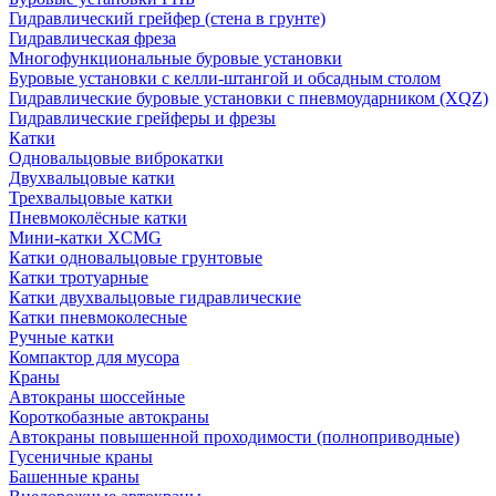
Гидравлический грейфер (стена в грунте)
Гидравлическая фреза
Многофункциональные буровые установки
Буровые установки с келли-штангой и обсадным столом
Гидравлические буровые установки с пневмоударником (XQZ)
Гидравлические грейферы и фрезы
Катки
Одновальцовые виброкатки
Двухвальцовые катки
Трехвальцовые катки
Пневмоколёсные катки
Мини-катки XCMG
Катки одновальцовые грунтовые
Катки тротуарные
Катки двухвальцовые гидравлические
Катки пневмоколесные
Ручные катки
Компактор для мусора
Краны
Автокраны шоссейные
Короткобазные автокраны
Автокраны повышенной проходимости (полноприводные)
Гусеничные краны
Башенные краны