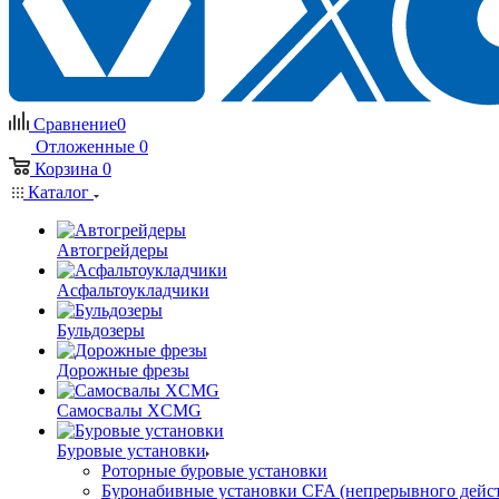
Сравнение
0
Отложенные
0
Корзина
0
Каталог
Автогрейдеры
Асфальтоукладчики
Бульдозеры
Дорожные фрезы
Самосвалы XCMG
Буровые установки
Роторные буровые установки
Буронабивные установки CFA (непрерывного дейс