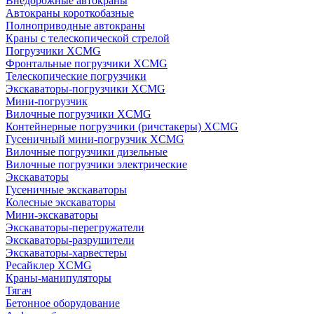
Внедорожные автокраны
Автокраны короткобазные
Полноприводные автокраны
Краны с телескопической стрелой
Погрузчики XCMG
Фронтальные погрузчики XCMG
Телескопические погрузчики
Экскаваторы-погрузчики XCMG
Мини-погрузчик
Вилочные погрузчики XCMG
Контейнерные погрузчики (ричстакеры) XCMG
Гусеничный мини-погрузчик XCMG
Вилочные погрузчики дизельные
Вилочные погрузчики электрические
Экскаваторы
Гусеничные экскаваторы
Колесные экскаваторы
Мини-экскаваторы
Экскаваторы-перегружатели
Экскаваторы-разрушители
Экскаваторы-харвестеры
Ресайклер XCMG
Краны-манипуляторы
Тягач
Бетонное оборудование