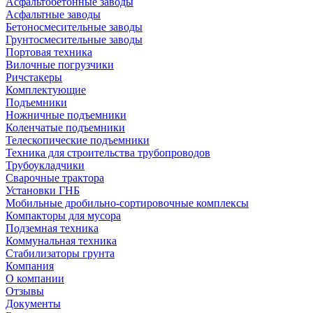
Асфальтобетонные заводы
Асфальтные заводы
Бетоносмесительные заводы
Грунтосмесительные заводы
Портовая техника
Вилочные погрузчики
Ричстакеры
Комплектующие
Подъемники
Ножничные подъемники
Коленчатые подъемники
Телескопические подъемники
Техника для строительства трубопроводов
Трубоукладчики
Сварочные трактора
Установки ГНБ
Мобильные дробильно-сортировочные комплексы
Компакторы для мусора
Подземная техника
Коммунальная техника
Стабилизаторы грунта
Компания
О компании
Отзывы
Документы