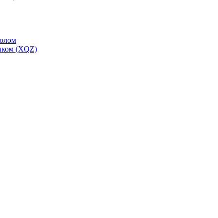
толом
иком (XQZ)