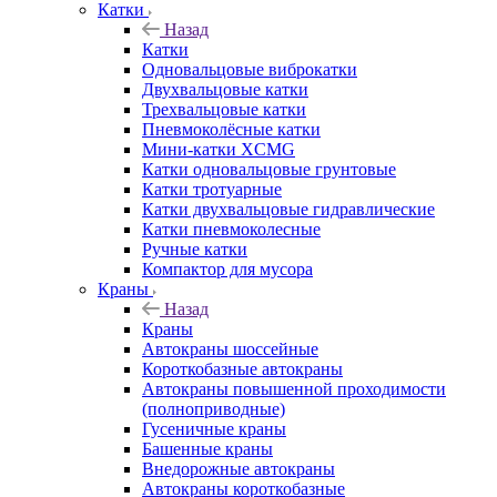
Катки
Назад
Катки
Одновальцовые виброкатки
Двухвальцовые катки
Трехвальцовые катки
Пневмоколёсные катки
Мини-катки XCMG
Катки одновальцовые грунтовые
Катки тротуарные
Катки двухвальцовые гидравлические
Катки пневмоколесные
Ручные катки
Компактор для мусора
Краны
Назад
Краны
Автокраны шоссейные
Короткобазные автокраны
Автокраны повышенной проходимости
(полноприводные)
Гусеничные краны
Башенные краны
Внедорожные автокраны
Автокраны короткобазные