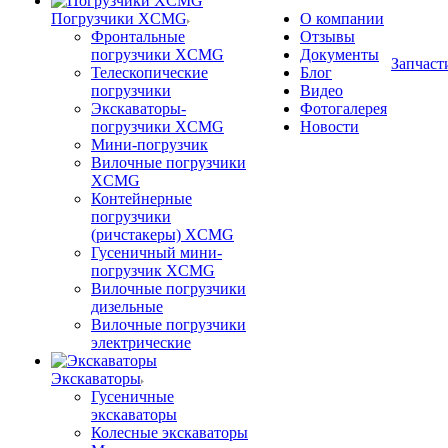
Погрузчики XCMG
О компании
Фронтальные
Отзывы
погрузчики XCMG
Документы
Запчаст
Телескопические
Блог
погрузчики
Видео
Экскаваторы-
Фотогалерея
погрузчики XCMG
Новости
Мини-погрузчик
Вилочные погрузчики
XCMG
Контейнерные
погрузчики
(ричстакеры) XCMG
Гусеничный мини-
погрузчик XCMG
Вилочные погрузчики
дизельные
Вилочные погрузчики
электрические
Экскаваторы
Гусеничные
экскаваторы
Колесные экскаваторы