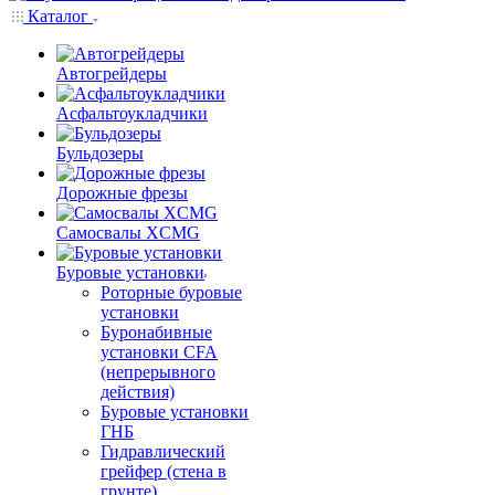
Каталог
Автогрейдеры
Асфальтоукладчики
Бульдозеры
Дорожные фрезы
Самосвалы XCMG
Буровые установки
Роторные буровые
установки
Буронабивные
установки CFA
(непрерывного
действия)
Буровые установки
ГНБ
Гидравлический
грейфер (стена в
грунте)