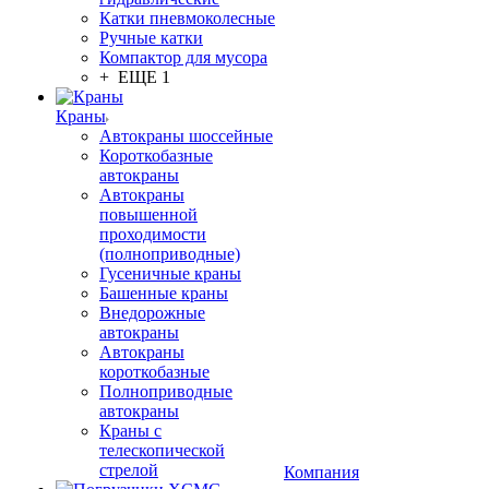
Катки пневмоколесные
Ручные катки
Компактор для мусора
+ ЕЩЕ 1
Краны
Автокраны шоссейные
Короткобазные
автокраны
Автокраны
повышенной
проходимости
(полноприводные)
Гусеничные краны
Башенные краны
Внедорожные
автокраны
Автокраны
короткобазные
Полноприводные
автокраны
Краны с
телескопической
стрелой
Компания