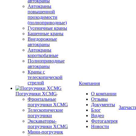
автокраны
Автокраны
повышенной
проходимости
(полноприводные)
Гусеничные краны
Башенные краны
Внедорожные
автокраны
Автокраны
короткобазные
Полноприводные
автокраны
Краны с
телескопической
стрелой
Компания
Погрузчики XCMG
О компании
Фронтальные
Отзывы
погрузчики XCMG
Документы
Запчаст
Телескопические
Блог
погрузчики
Видео
Экскаваторы-
Фотогалерея
погрузчики XCMG
Новости
Мини-погрузчик