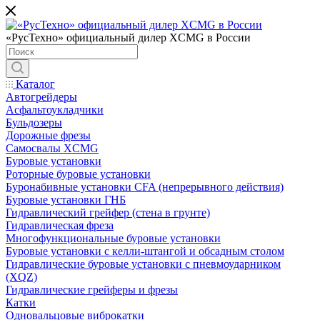
«РусТехно» официальный дилер XCMG в России
Каталог
Автогрейдеры
Асфальтоукладчики
Бульдозеры
Дорожные фрезы
Самосвалы XCMG
Буровые установки
Роторные буровые установки
Буронабивные установки CFA (непрерывного действия)
Буровые установки ГНБ
Гидравлический грейфер (стена в грунте)
Гидравлическая фреза
Многофункциональные буровые установки
Буровые установки с келли-штангой и обсадным столом
Гидравлические буровые установки с пневмоударником
(XQZ)
Гидравлические грейферы и фрезы
Катки
Одновальцовые виброкатки