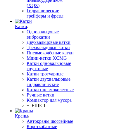
пневмоударником
(XQZ)
Гидравлические
грейферы и фрезы
Катки
Одновальцовые
виброкатки
Двухвальцовые катки
Трехвальцовые катки
Пневмоколёсные катки
Мини-катки XCMG
Катки одновальцовые
грунтовые
Катки тротуарные
Катки двухвальцовые
гидравлические
Катки пневмоколесные
Ручные катки
Компактор для мусора
+ ЕЩЕ 1
Краны
Автокраны шоссейные
Короткобазные