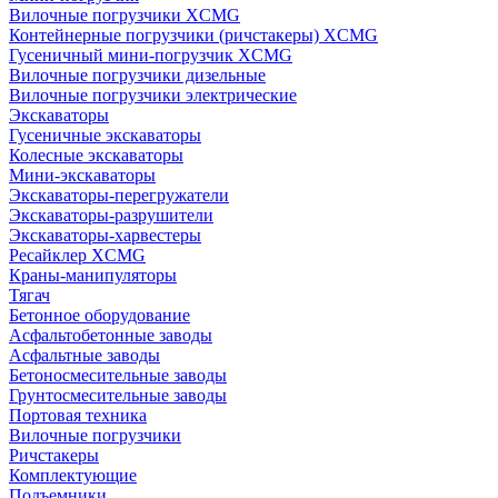
Вилочные погрузчики XCMG
Контейнерные погрузчики (ричстакеры) XCMG
Гусеничный мини-погрузчик XCMG
Вилочные погрузчики дизельные
Вилочные погрузчики электрические
Экскаваторы
Гусеничные экскаваторы
Колесные экскаваторы
Мини-экскаваторы
Экскаваторы-перегружатели
Экскаваторы-разрушители
Экскаваторы-харвестеры
Ресайклер XCMG
Краны-манипуляторы
Тягач
Бетонное оборудование
Асфальтобетонные заводы
Асфальтные заводы
Бетоносмесительные заводы
Грунтосмесительные заводы
Портовая техника
Вилочные погрузчики
Ричстакеры
Комплектующие
Подъемники