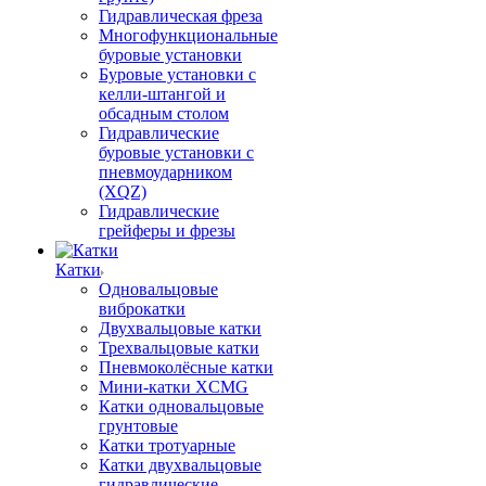
Гидравлическая фреза
Многофункциональные
буровые установки
Буровые установки с
келли-штангой и
обсадным столом
Гидравлические
буровые установки с
пневмоударником
(XQZ)
Гидравлические
грейферы и фрезы
Катки
Одновальцовые
виброкатки
Двухвальцовые катки
Трехвальцовые катки
Пневмоколёсные катки
Мини-катки XCMG
Катки одновальцовые
грунтовые
Катки тротуарные
Катки двухвальцовые
гидравлические