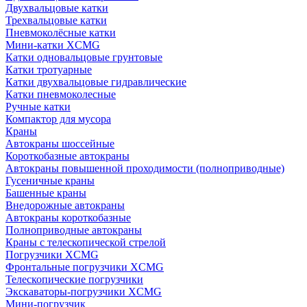
Двухвальцовые катки
Трехвальцовые катки
Пневмоколёсные катки
Мини-катки XCMG
Катки одновальцовые грунтовые
Катки тротуарные
Катки двухвальцовые гидравлические
Катки пневмоколесные
Ручные катки
Компактор для мусора
Краны
Автокраны шоссейные
Короткобазные автокраны
Автокраны повышенной проходимости (полноприводные)
Гусеничные краны
Башенные краны
Внедорожные автокраны
Автокраны короткобазные
Полноприводные автокраны
Краны с телескопической стрелой
Погрузчики XCMG
Фронтальные погрузчики XCMG
Телескопические погрузчики
Экскаваторы-погрузчики XCMG
Мини-погрузчик