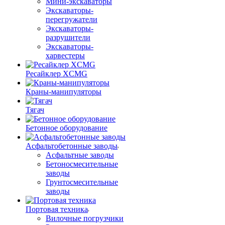
Мини-экскаваторы
Экскаваторы-
перегружатели
Экскаваторы-
разрушители
Экскаваторы-
харвестеры
Ресайклер XCMG
Краны-манипуляторы
Тягач
Бетонное оборудование
Асфальтобетонные заводы
Асфальтные заводы
Бетоносмесительные
заводы
Грунтосмесительные
заводы
Портовая техника
Вилочные погрузчики