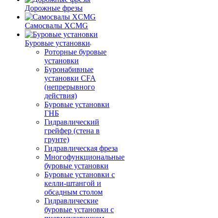
Дорожные фрезы
Самосвалы XCMG
Буровые установки
Роторные буровые
установки
Буронабивные
установки CFA
(непрерывного
действия)
Буровые установки
ГНБ
Гидравлический
грейфер (стена в
грунте)
Гидравлическая фреза
Многофункциональные
буровые установки
Буровые установки с
келли-штангой и
обсадным столом
Гидравлические
буровые установки с