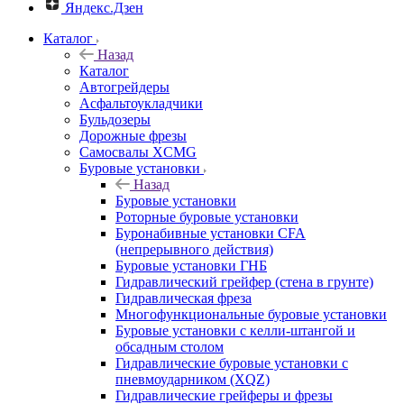
Яндекс.Дзен
Каталог
Назад
Каталог
Автогрейдеры
Асфальтоукладчики
Бульдозеры
Дорожные фрезы
Самосвалы XCMG
Буровые установки
Назад
Буровые установки
Роторные буровые установки
Буронабивные установки CFA
(непрерывного действия)
Буровые установки ГНБ
Гидравлический грейфер (стена в грунте)
Гидравлическая фреза
Многофункциональные буровые установки
Буровые установки с келли-штангой и
обсадным столом
Гидравлические буровые установки с
пневмоударником (XQZ)
Гидравлические грейферы и фрезы