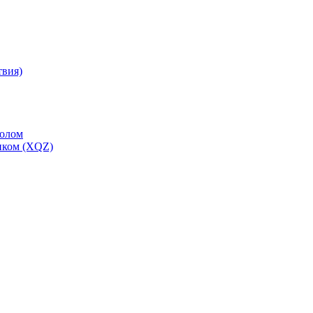
твия)
толом
иком (XQZ)