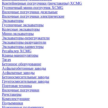
Контейнерные погрузчики (ричстакеры) XCMG
Гусеничный мини-погрузчик XCMG
Вилочные погрузчики дизельные
Вилочные погрузчики электрические
Экскаваторы
Гусеничные экскаваторы
Колесные экскаваторы
Мини-экскаваторы
Экскаваторы-перегружатели
Экскаваторы-разрушители
Экскаваторы-харвестеры
Ресайклер XCMG
Краны-манипуляторы
Тягач
Бетонное оборудование
Асфальтобетонные заводы
Асфальтные заводы
Бетоносмесительные заводы
Грунтосмесительные заводы
Портовая техника
Вилочные погрузчики
Ричстакеры
Комплектующие
Подъемники
Ножничные подъемники