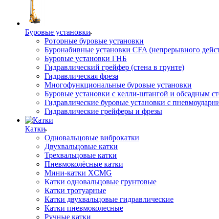
Буровые установки
Роторные буровые установки
Буронабивные установки CFA (непрерывного дейс
Буровые установки ГНБ
Гидравлический грейфер (стена в грунте)
Гидравлическая фреза
Многофункциональные буровые установки
Буровые установки с келли-штангой и обсадным с
Гидравлические буровые установки с пневмоударн
Гидравлические грейферы и фрезы
Катки
Одновальцовые виброкатки
Двухвальцовые катки
Трехвальцовые катки
Пневмоколёсные катки
Мини-катки XCMG
Катки одновальцовые грунтовые
Катки тротуарные
Катки двухвальцовые гидравлические
Катки пневмоколесные
Ручные катки