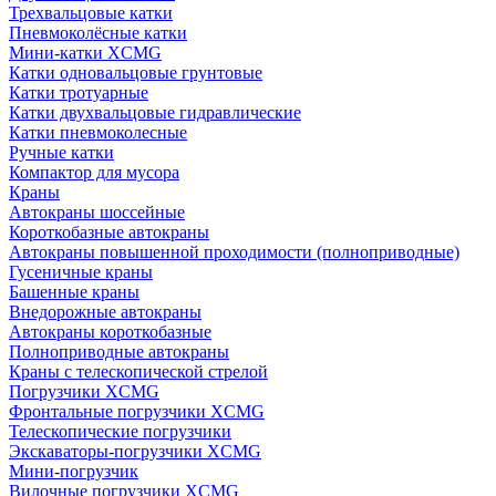
Трехвальцовые катки
Пневмоколёсные катки
Мини-катки XCMG
Катки одновальцовые грунтовые
Катки тротуарные
Катки двухвальцовые гидравлические
Катки пневмоколесные
Ручные катки
Компактор для мусора
Краны
Автокраны шоссейные
Короткобазные автокраны
Автокраны повышенной проходимости (полноприводные)
Гусеничные краны
Башенные краны
Внедорожные автокраны
Автокраны короткобазные
Полноприводные автокраны
Краны с телескопической стрелой
Погрузчики XCMG
Фронтальные погрузчики XCMG
Телескопические погрузчики
Экскаваторы-погрузчики XCMG
Мини-погрузчик
Вилочные погрузчики XCMG