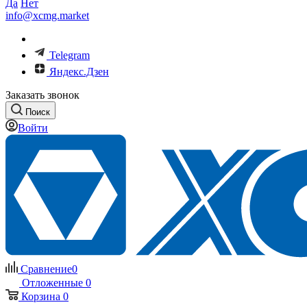
Да
Нет
info@xcmg.market
Telegram
Яндекс.Дзен
Заказать звонок
Поиск
Войти
Сравнение
0
Отложенные
0
Корзина
0