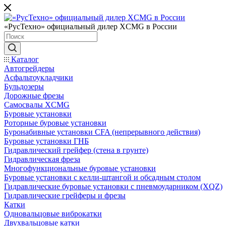
«РусТехно» официальный дилер XCMG в России
Каталог
Автогрейдеры
Асфальтоукладчики
Бульдозеры
Дорожные фрезы
Самосвалы XCMG
Буровые установки
Роторные буровые установки
Буронабивные установки CFA (непрерывного действия)
Буровые установки ГНБ
Гидравлический грейфер (стена в грунте)
Гидравлическая фреза
Многофункциональные буровые установки
Буровые установки с келли-штангой и обсадным столом
Гидравлические буровые установки с пневмоударником (XQZ)
Гидравлические грейферы и фрезы
Катки
Одновальцовые виброкатки
Двухвальцовые катки