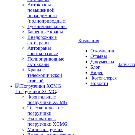
Автокраны
повышенной
проходимости
(полноприводные)
Гусеничные краны
Башенные краны
Внедорожные
Компания
автокраны
Автокраны
О компании
короткобазные
Отзывы
Полноприводные
Документы
автокраны
Запчаст
Блог
Краны с
Видео
телескопической
Фотогалерея
стрелой
Новости
Погрузчики XCMG
Фронтальные
погрузчики XCMG
Телескопические
погрузчики
Экскаваторы-
погрузчики XCMG
Мини-погрузчик
Вилочные погрузчики