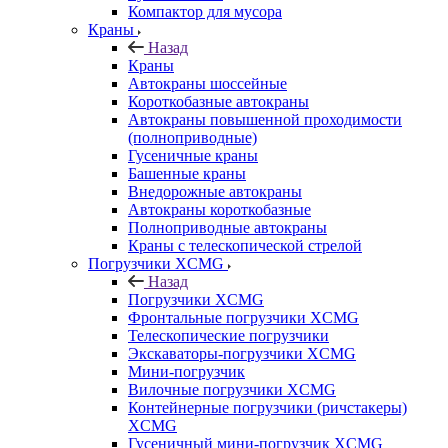
Компактор для мусора
Краны
Назад
Краны
Автокраны шоссейные
Короткобазные автокраны
Автокраны повышенной проходимости
(полноприводные)
Гусеничные краны
Башенные краны
Внедорожные автокраны
Автокраны короткобазные
Полноприводные автокраны
Краны с телескопической стрелой
Погрузчики XCMG
Назад
Погрузчики XCMG
Фронтальные погрузчики XCMG
Телескопические погрузчики
Экскаваторы-погрузчики XCMG
Мини-погрузчик
Вилочные погрузчики XCMG
Контейнерные погрузчики (ричстакеры)
XCMG
Гусеничный мини-погрузчик XCMG