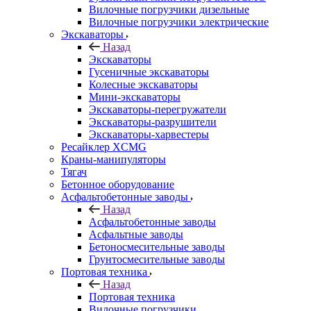
Вилочные погрузчики дизельные
Вилочные погрузчики электрические
Экскаваторы
Назад
Экскаваторы
Гусеничные экскаваторы
Колесные экскаваторы
Мини-экскаваторы
Экскаваторы-перегружатели
Экскаваторы-разрушители
Экскаваторы-харвестеры
Ресайклер XCMG
Краны-манипуляторы
Тягач
Бетонное оборудование
Асфальтобетонные заводы
Назад
Асфальтобетонные заводы
Асфальтные заводы
Бетоносмесительные заводы
Грунтосмесительные заводы
Портовая техника
Назад
Портовая техника
Вилочные погрузчики