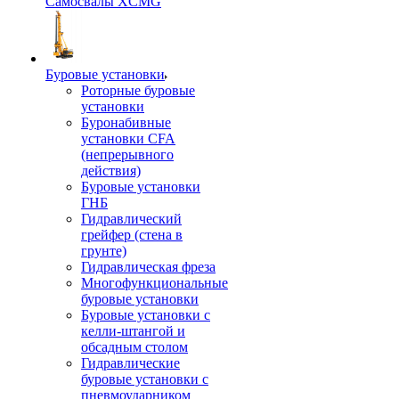
Самосвалы XCMG
Буровые установки
Роторные буровые
установки
Буронабивные
установки CFA
(непрерывного
действия)
Буровые установки
ГНБ
Гидравлический
грейфер (стена в
грунте)
Гидравлическая фреза
Многофункциональные
буровые установки
Буровые установки с
келли-штангой и
обсадным столом
Гидравлические
буровые установки с
пневмоударником