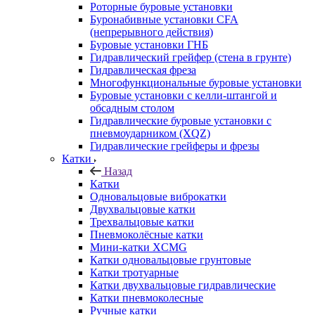
Роторные буровые установки
Буронабивные установки CFA
(непрерывного действия)
Буровые установки ГНБ
Гидравлический грейфер (стена в грунте)
Гидравлическая фреза
Многофункциональные буровые установки
Буровые установки с келли-штангой и
обсадным столом
Гидравлические буровые установки с
пневмоударником (XQZ)
Гидравлические грейферы и фрезы
Катки
Назад
Катки
Одновальцовые виброкатки
Двухвальцовые катки
Трехвальцовые катки
Пневмоколёсные катки
Мини-катки XCMG
Катки одновальцовые грунтовые
Катки тротуарные
Катки двухвальцовые гидравлические
Катки пневмоколесные
Ручные катки