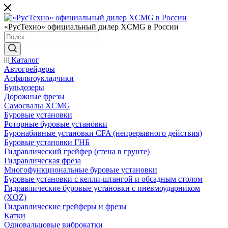
«РусТехно» официальный дилер XCMG в России
Каталог
Автогрейдеры
Асфальтоукладчики
Бульдозеры
Дорожные фрезы
Самосвалы XCMG
Буровые установки
Роторные буровые установки
Буронабивные установки CFA (непрерывного действия)
Буровые установки ГНБ
Гидравлический грейфер (стена в грунте)
Гидравлическая фреза
Многофункциональные буровые установки
Буровые установки с келли-штангой и обсадным столом
Гидравлические буровые установки с пневмоударником
(XQZ)
Гидравлические грейферы и фрезы
Катки
Одновальцовые виброкатки