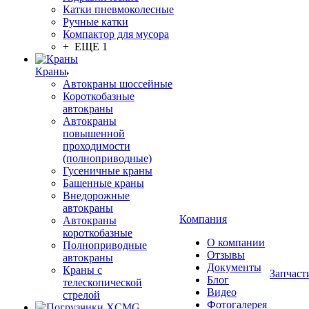
Катки пневмоколесные
Ручные катки
Компактор для мусора
+ ЕЩЕ 1
Краны
Автокраны шоссейные
Короткобазные
автокраны
Автокраны
повышенной
проходимости
(полноприводные)
Гусеничные краны
Башенные краны
Внедорожные
автокраны
Компания
Автокраны
короткобазные
О компании
Полноприводные
Отзывы
автокраны
Документы
Краны с
Запчаст
Блог
телескопической
Видео
стрелой
Фотогалерея