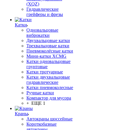
(XQZ)
Гидравлические
грейферы и фрезы
Катки
Одновальцовые
виброкатки
Двухвальцовые катки
Трехвальцовые катки
Пневмоколёсные катки
Мини-катки XCMG
Катки одновальцовые
грунтовые
Катки тротуарные
Катки двухвальцовые
гидравлические
Катки пневмоколесные
Ручные катки
Компактор для мусора
+ ЕЩЕ 1
Краны
Автокраны шоссейные
Короткобазные
автокраны