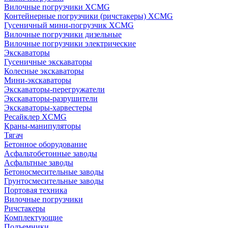
Вилочные погрузчики XCMG
Контейнерные погрузчики (ричстакеры) XCMG
Гусеничный мини-погрузчик XCMG
Вилочные погрузчики дизельные
Вилочные погрузчики электрические
Экскаваторы
Гусеничные экскаваторы
Колесные экскаваторы
Мини-экскаваторы
Экскаваторы-перегружатели
Экскаваторы-разрушители
Экскаваторы-харвестеры
Ресайклер XCMG
Краны-манипуляторы
Тягач
Бетонное оборудование
Асфальтобетонные заводы
Асфальтные заводы
Бетоносмесительные заводы
Грунтосмесительные заводы
Портовая техника
Вилочные погрузчики
Ричстакеры
Комплектующие
Подъемники