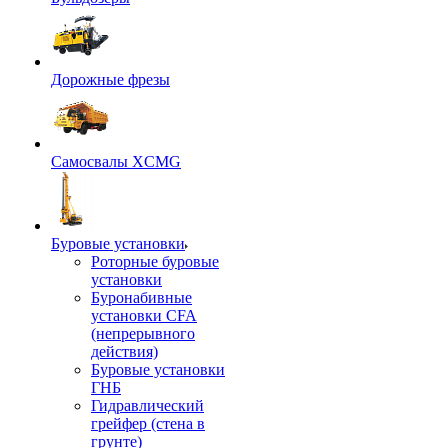
Дорожные фрезы
Самосвалы XCMG
Буровые установки
Роторные буровые
установки
Буронабивные
установки CFA
(непрерывного
действия)
Буровые установки
ГНБ
Гидравлический
грейфер (стена в
грунте)