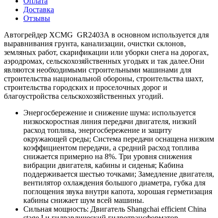
Оплата
Доставка
Отзывы
Автогрейдер XCMG GR2403А в основном используется для
выравнивания грунта, канализации, очистки склонов,
земляных работ, скарификации или уборки снега на дорогах,
аэродромах, сельскохозяйственных угодьях и так далее.Они
являются необходимыми строительными машинами для
строительства национальной обороны, строительства шахт,
строительства городских и проселочных дорог и
благоустройства сельскохозяйственных угодий.
Энергосбережение и снижение шума: используется
низкоскоростная линия передачи двигателя, низкий
расход топлива, энергосбережение и защиту
окружающей среды; Система передачи оснащена низким
коэффициентом передачи, а средний расход топлива
снижается примерно на 8%. Три уровня снижения
вибрации двигателя, кабины и сиденья; Кабина
поддерживается шестью точками; Замедление двигателя,
вентилятор охлаждения большого диаметра, губка для
поглощения звука внутри капота, хорошая герметизация
кабины снижает шум всей машины.
Сильная мощность: Двигатель Shangchai efficient China
stage I и гидравлический гидротрансформатор,