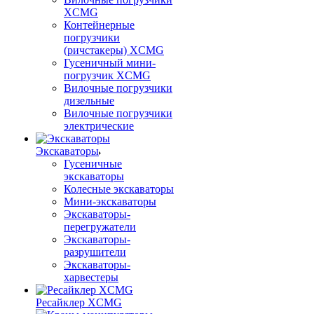
XCMG
Контейнерные
погрузчики
(ричстакеры) XCMG
Гусеничный мини-
погрузчик XCMG
Вилочные погрузчики
дизельные
Вилочные погрузчики
электрические
Экскаваторы
Гусеничные
экскаваторы
Колесные экскаваторы
Мини-экскаваторы
Экскаваторы-
перегружатели
Экскаваторы-
разрушители
Экскаваторы-
харвестеры
Ресайклер XCMG