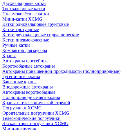
Двухвальцовые катки
Трехвальцовые катки
Пневмоколёсные катки
Мини-катки XCMG
Катки одновальцовые грунтовые
Катки тротуарные
Катки двухвальцовые гидравлические
Катки пневмоколесные
Ручные катки
Компактор для мусора
Краны
Автокраны шоссейные
Короткобазные автокраны
Автокраны повышенной проходимости (полноприводные)
Гусеничные краны
Башенные краны
Внедорожные автокраны
Автокраны короткобазные
Полноприводные автокраны
Краны с телескопической стрелой
Погрузчики XCMG
Фронтальные погрузчики XCMG
Телескопические погрузчики
Экскаваторы-погрузчики XCMG
Мини-погрузчик