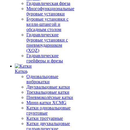
Гидравлическая фреза
Многофункциональные
буровые установки
Буровые установки с
келли-штангой и
обсадным столом
Гидравлические
буровые установки с
пневмоударником
(XQZ)
Гидравлические
грейферы и фрезы
Катки
Одновальцовые
виброкатки
Двухвальцовые катки
Трехвальцовые катки
Пневмоколёсные катки
Мини-катки XCMG
Катки одновальцовые
грунтовые
Катки тротуарные
Катки двухвальцовые
гидравлические