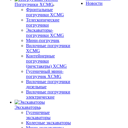
Новости
Погрузчики XCMG
Фронтальные
погрузчики XCMG
Телескопические
погрузчики
Экскаваторы-
погрузчики XCMG
Мини-погрузчик
Вилочные погрузчики
XCMG
Контейнерные
погрузчики
(ричстакеры) XCMG
Гусеничный мини-
погрузчик XCMG
Вилочные погрузчики
дизельные
Вилочные погрузчики
электрические
Экскаваторы
Гусеничные
экскаваторы
Колесные экскаваторы
Мини-экскаваторы