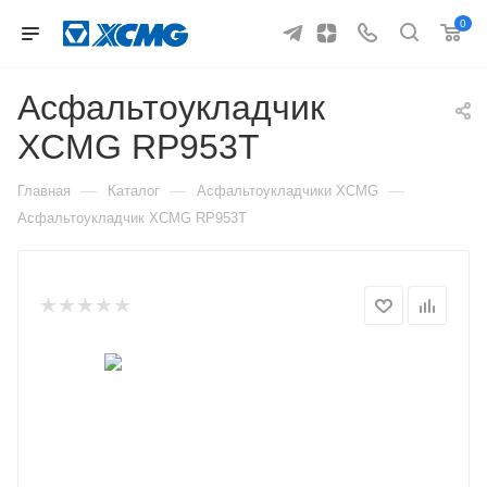
0
Асфальтоукладчик
XCMG RP953T
—
—
—
Главная
Каталог
Асфальтоукладчики XCMG
Асфальтоукладчик XCMG RP953T