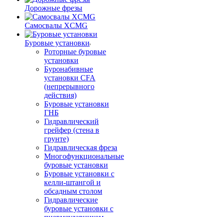
Дорожные фрезы
Самосвалы XCMG
Буровые установки
Роторные буровые
установки
Буронабивные
установки CFA
(непрерывного
действия)
Буровые установки
ГНБ
Гидравлический
грейфер (стена в
грунте)
Гидравлическая фреза
Многофункциональные
буровые установки
Буровые установки с
келли-штангой и
обсадным столом
Гидравлические
буровые установки с