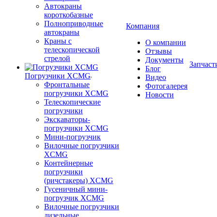
Автокраны
короткобазные
Полноприводные
Компания
автокраны
Краны с
О компании
телескопической
Отзывы
стрелой
Документы
Запчаст
Блог
Погрузчики XCMG
Видео
Фронтальные
Фотогалерея
погрузчики XCMG
Новости
Телескопические
погрузчики
Экскаваторы-
погрузчики XCMG
Мини-погрузчик
Вилочные погрузчики
XCMG
Контейнерные
погрузчики
(ричстакеры) XCMG
Гусеничный мини-
погрузчик XCMG
Вилочные погрузчики
дизельные