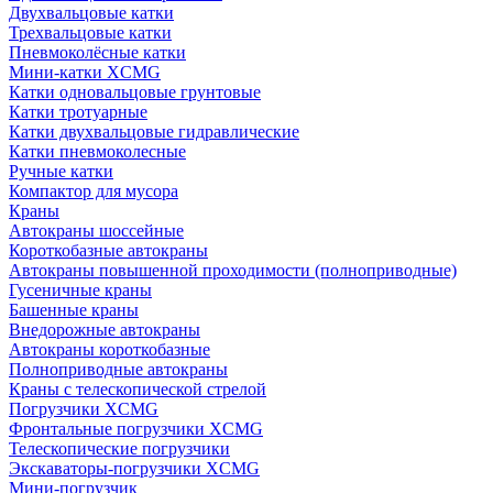
Двухвальцовые катки
Трехвальцовые катки
Пневмоколёсные катки
Мини-катки XCMG
Катки одновальцовые грунтовые
Катки тротуарные
Катки двухвальцовые гидравлические
Катки пневмоколесные
Ручные катки
Компактор для мусора
Краны
Автокраны шоссейные
Короткобазные автокраны
Автокраны повышенной проходимости (полноприводные)
Гусеничные краны
Башенные краны
Внедорожные автокраны
Автокраны короткобазные
Полноприводные автокраны
Краны с телескопической стрелой
Погрузчики XCMG
Фронтальные погрузчики XCMG
Телескопические погрузчики
Экскаваторы-погрузчики XCMG
Мини-погрузчик