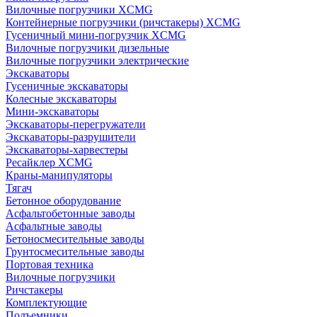
Вилочные погрузчики XCMG
Контейнерные погрузчики (ричстакеры) XCMG
Гусеничный мини-погрузчик XCMG
Вилочные погрузчики дизельные
Вилочные погрузчики электрические
Экскаваторы
Гусеничные экскаваторы
Колесные экскаваторы
Мини-экскаваторы
Экскаваторы-перегружатели
Экскаваторы-разрушители
Экскаваторы-харвестеры
Ресайклер XCMG
Краны-манипуляторы
Тягач
Бетонное оборудование
Асфальтобетонные заводы
Асфальтные заводы
Бетоносмесительные заводы
Грунтосмесительные заводы
Портовая техника
Вилочные погрузчики
Ричстакеры
Комплектующие
Подъемники