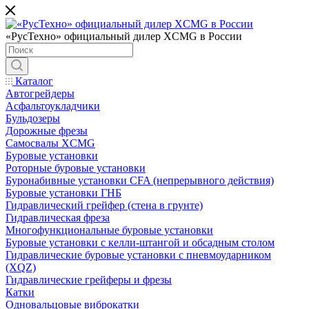
«РусТехно» официальный дилер XCMG в России
Каталог
Автогрейдеры
Асфальтоукладчики
Бульдозеры
Дорожные фрезы
Самосвалы XCMG
Буровые установки
Роторные буровые установки
Буронабивные установки CFA (непрерывного действия)
Буровые установки ГНБ
Гидравлический грейфер (стена в грунте)
Гидравлическая фреза
Многофункциональные буровые установки
Буровые установки с келли-штангой и обсадным столом
Гидравлические буровые установки с пневмоударником
(XQZ)
Гидравлические грейферы и фрезы
Катки
Одновальцовые виброкатки