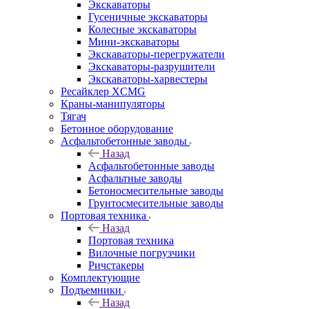
Экскаваторы
Гусеничные экскаваторы
Колесные экскаваторы
Мини-экскаваторы
Экскаваторы-перегружатели
Экскаваторы-разрушители
Экскаваторы-харвестеры
Ресайклер XCMG
Краны-манипуляторы
Тягач
Бетонное оборудование
Асфальтобетонные заводы
Назад
Асфальтобетонные заводы
Асфальтные заводы
Бетоносмесительные заводы
Грунтосмесительные заводы
Портовая техника
Назад
Портовая техника
Вилочные погрузчики
Ричстакеры
Комплектующие
Подъемники
Назад