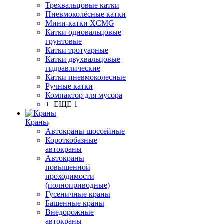
Трехвальцовые катки
Пневмоколёсные катки
Мини-катки XCMG
Катки одновальцовые
грунтовые
Катки тротуарные
Катки двухвальцовые
гидравлические
Катки пневмоколесные
Ручные катки
Компактор для мусора
+ ЕЩЕ 1
Краны
Автокраны шоссейные
Короткобазные
автокраны
Автокраны
повышенной
проходимости
(полноприводные)
Гусеничные краны
Башенные краны
Внедорожные
автокраны