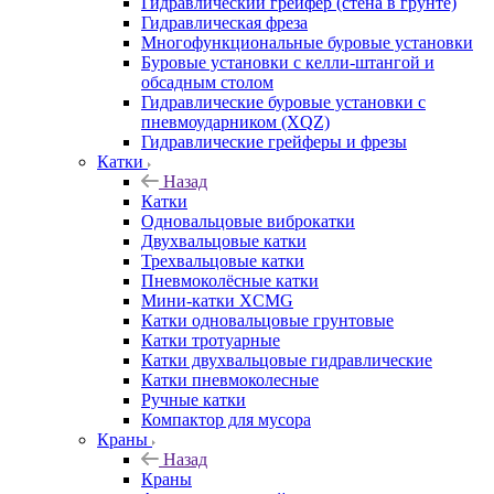
Гидравлический грейфер (стена в грунте)
Гидравлическая фреза
Многофункциональные буровые установки
Буровые установки с келли-штангой и
обсадным столом
Гидравлические буровые установки с
пневмоударником (XQZ)
Гидравлические грейферы и фрезы
Катки
Назад
Катки
Одновальцовые виброкатки
Двухвальцовые катки
Трехвальцовые катки
Пневмоколёсные катки
Мини-катки XCMG
Катки одновальцовые грунтовые
Катки тротуарные
Катки двухвальцовые гидравлические
Катки пневмоколесные
Ручные катки
Компактор для мусора
Краны
Назад
Краны