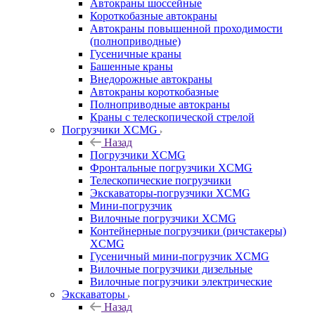
Автокраны шоссейные
Короткобазные автокраны
Автокраны повышенной проходимости
(полноприводные)
Гусеничные краны
Башенные краны
Внедорожные автокраны
Автокраны короткобазные
Полноприводные автокраны
Краны с телескопической стрелой
Погрузчики XCMG
Назад
Погрузчики XCMG
Фронтальные погрузчики XCMG
Телескопические погрузчики
Экскаваторы-погрузчики XCMG
Мини-погрузчик
Вилочные погрузчики XCMG
Контейнерные погрузчики (ричстакеры)
XCMG
Гусеничный мини-погрузчик XCMG
Вилочные погрузчики дизельные
Вилочные погрузчики электрические
Экскаваторы
Назад