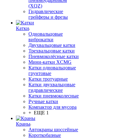
пневмоударником
(XQZ)
Гидравлические
грейферы и фрезы
Катки
Одновальцовые
виброкатки
Двухвальцовые катки
Трехвальцовые катки
Пневмоколёсные катки
Мини-катки XCMG
Катки одновальцовые
грунтовые
Катки тротуарные
Катки двухвальцовые
гидравлические
Катки пневмоколесные
Ручные катки
Компактор для мусора
+ ЕЩЕ 1
Краны
Автокраны шоссейные
Короткобазные