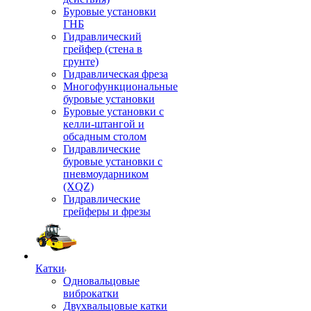
Буровые установки
ГНБ
Гидравлический
грейфер (стена в
грунте)
Гидравлическая фреза
Многофункциональные
буровые установки
Буровые установки с
келли-штангой и
обсадным столом
Гидравлические
буровые установки с
пневмоударником
(XQZ)
Гидравлические
грейферы и фрезы
Катки
Одновальцовые
виброкатки
Двухвальцовые катки