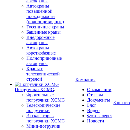
автокраны
Автокраны
повышенной
проходимости
(полноприводные)
Гусеничные краны
Башенные краны
Внедорожные
автокраны
Автокраны
короткобазные
Полноприводные
автокраны
Краны с
телескопической
стрелой
Компания
Погрузчики XCMG
О компании
Фронтальные
Отзывы
погрузчики XCMG
Документы
Запчаст
Телескопические
Блог
погрузчики
Видео
Экскаваторы-
Фотогалерея
погрузчики XCMG
Новости
Мини-погрузчик