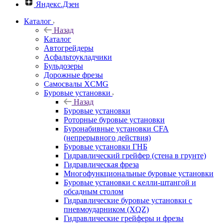
Яндекс.Дзен
Каталог
Назад
Каталог
Автогрейдеры
Асфальтоукладчики
Бульдозеры
Дорожные фрезы
Самосвалы XCMG
Буровые установки
Назад
Буровые установки
Роторные буровые установки
Буронабивные установки CFA
(непрерывного действия)
Буровые установки ГНБ
Гидравлический грейфер (стена в грунте)
Гидравлическая фреза
Многофункциональные буровые установки
Буровые установки с келли-штангой и
обсадным столом
Гидравлические буровые установки с
пневмоударником (XQZ)
Гидравлические грейферы и фрезы