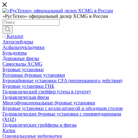
«РусТехно» официальный дилер XCMG в России
Каталог
Автогрейдеры
Асфальтоукладчики
Бульдозеры
Дорожные фрезы
Самосвалы XCMG
Буровые установки
Роторные буровые установки
Буронабивные установки CFA (непрерывного действия)
Буровые установки ГНБ
Гидравлический грейфер (стена в грунте)
Гидравлическая фреза
Многофункциональные буровые установки
Буровые установки с келли-штангой и обсадным столом
Гидравлические буровые установки с пневмоударником
(XQZ)
Гидравлические грейферы и фрезы
Катки
Одновальцовые виброкатки