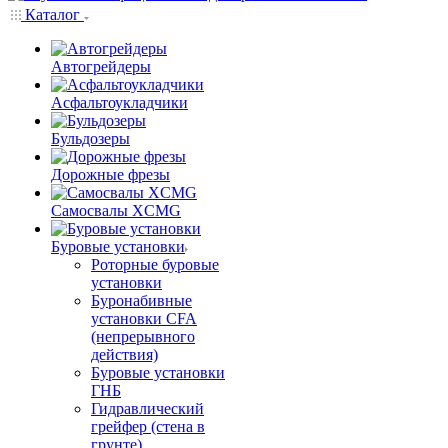
Каталог
Автогрейдеры
Асфальтоукладчики
Бульдозеры
Дорожные фрезы
Самосвалы XCMG
Буровые установки
Роторные буровые
установки
Буронабивные
установки CFA
(непрерывного
действия)
Буровые установки
ГНБ
Гидравлический
грейфер (стена в
грунте)