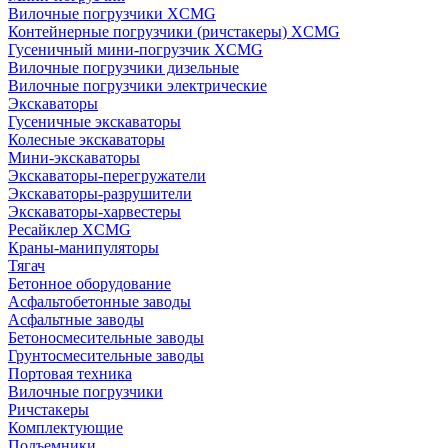
Вилочные погрузчики XCMG
Контейнерные погрузчики (ричстакеры) XCMG
Гусеничный мини-погрузчик XCMG
Вилочные погрузчики дизельные
Вилочные погрузчики электрические
Экскаваторы
Гусеничные экскаваторы
Колесные экскаваторы
Мини-экскаваторы
Экскаваторы-перегружатели
Экскаваторы-разрушители
Экскаваторы-харвестеры
Ресайклер XCMG
Краны-манипуляторы
Тягач
Бетонное оборудование
Асфальтобетонные заводы
Асфальтные заводы
Бетоносмесительные заводы
Грунтосмесительные заводы
Портовая техника
Вилочные погрузчики
Ричстакеры
Комплектующие
Подъемники