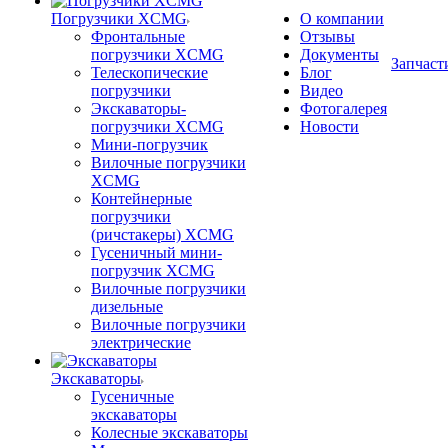
Погрузчики XCMG
О компании
Фронтальные
Отзывы
погрузчики XCMG
Документы
Запчаст
Телескопические
Блог
погрузчики
Видео
Экскаваторы-
Фотогалерея
погрузчики XCMG
Новости
Мини-погрузчик
Вилочные погрузчики
XCMG
Контейнерные
погрузчики
(ричстакеры) XCMG
Гусеничный мини-
погрузчик XCMG
Вилочные погрузчики
дизельные
Вилочные погрузчики
электрические
Экскаваторы
Гусеничные
экскаваторы
Колесные экскаваторы