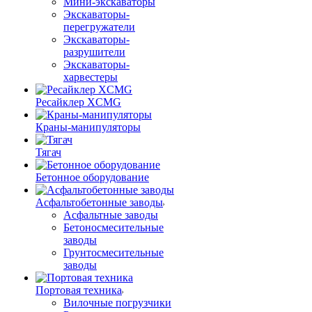
Мини-экскаваторы
Экскаваторы-
перегружатели
Экскаваторы-
разрушители
Экскаваторы-
харвестеры
Ресайклер XCMG
Краны-манипуляторы
Тягач
Бетонное оборудование
Асфальтобетонные заводы
Асфальтные заводы
Бетоносмесительные
заводы
Грунтосмесительные
заводы
Портовая техника
Вилочные погрузчики