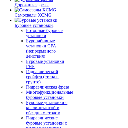
Дорожные фрезы
Самосвалы XCMG
Буровые установки
Роторные буровые
установки
Буронабивные
установки CFA
(непрерывного
действия)
Буровые установки
ГНБ
Гидравлический
грейфер (стена в
грунте)
Гидравлическая фреза
Многофункциональные
буровые установки
Буровые установки с
келли-штангой и
обсадным столом
Гидравлические
буровые установки с