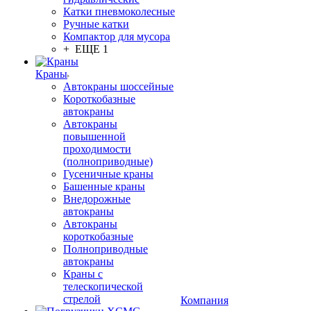
Катки пневмоколесные
Ручные катки
Компактор для мусора
+ ЕЩЕ 1
Краны
Автокраны шоссейные
Короткобазные
автокраны
Автокраны
повышенной
проходимости
(полноприводные)
Гусеничные краны
Башенные краны
Внедорожные
автокраны
Автокраны
короткобазные
Полноприводные
автокраны
Краны с
телескопической
стрелой
Компания