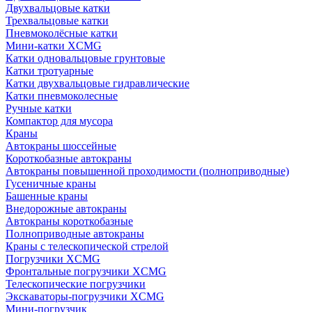
Двухвальцовые катки
Трехвальцовые катки
Пневмоколёсные катки
Мини-катки XCMG
Катки одновальцовые грунтовые
Катки тротуарные
Катки двухвальцовые гидравлические
Катки пневмоколесные
Ручные катки
Компактор для мусора
Краны
Автокраны шоссейные
Короткобазные автокраны
Автокраны повышенной проходимости (полноприводные)
Гусеничные краны
Башенные краны
Внедорожные автокраны
Автокраны короткобазные
Полноприводные автокраны
Краны с телескопической стрелой
Погрузчики XCMG
Фронтальные погрузчики XCMG
Телескопические погрузчики
Экскаваторы-погрузчики XCMG
Мини-погрузчик