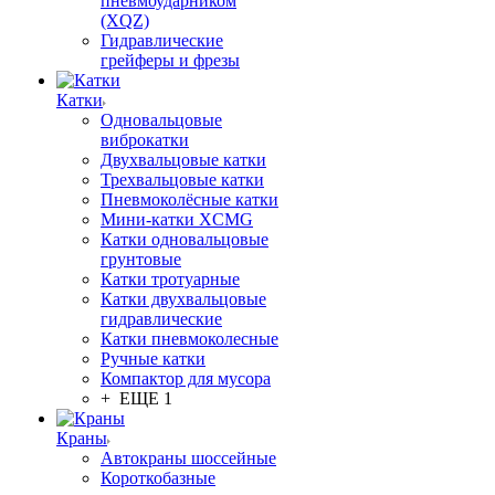
пневмоударником
(XQZ)
Гидравлические
грейферы и фрезы
Катки
Одновальцовые
виброкатки
Двухвальцовые катки
Трехвальцовые катки
Пневмоколёсные катки
Мини-катки XCMG
Катки одновальцовые
грунтовые
Катки тротуарные
Катки двухвальцовые
гидравлические
Катки пневмоколесные
Ручные катки
Компактор для мусора
+ ЕЩЕ 1
Краны
Автокраны шоссейные
Короткобазные