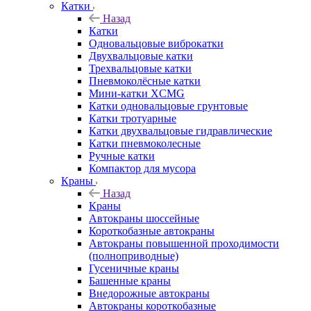
Катки
Назад
Катки
Одновальцовые виброкатки
Двухвальцовые катки
Трехвальцовые катки
Пневмоколёсные катки
Мини-катки XCMG
Катки одновальцовые грунтовые
Катки тротуарные
Катки двухвальцовые гидравлические
Катки пневмоколесные
Ручные катки
Компактор для мусора
Краны
Назад
Краны
Автокраны шоссейные
Короткобазные автокраны
Автокраны повышенной проходимости
(полноприводные)
Гусеничные краны
Башенные краны
Внедорожные автокраны
Автокраны короткобазные