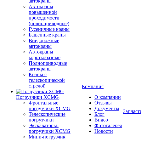
автокраны
Автокраны
повышенной
проходимости
(полноприводные)
Гусеничные краны
Башенные краны
Внедорожные
автокраны
Автокраны
короткобазные
Полноприводные
автокраны
Краны с
телескопической
стрелой
Компания
Погрузчики XCMG
О компании
Фронтальные
Отзывы
погрузчики XCMG
Документы
Запчаст
Телескопические
Блог
погрузчики
Видео
Экскаваторы-
Фотогалерея
погрузчики XCMG
Новости
Мини-погрузчик