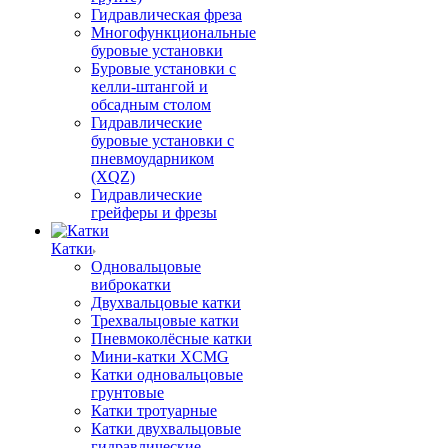
Гидравлическая фреза
Многофункциональные
буровые установки
Буровые установки с
келли-штангой и
обсадным столом
Гидравлические
буровые установки с
пневмоударником
(XQZ)
Гидравлические
грейферы и фрезы
Катки
Одновальцовые
виброкатки
Двухвальцовые катки
Трехвальцовые катки
Пневмоколёсные катки
Мини-катки XCMG
Катки одновальцовые
грунтовые
Катки тротуарные
Катки двухвальцовые
гидравлические