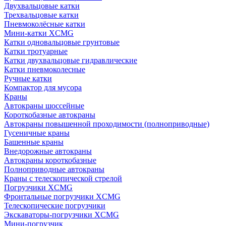
Двухвальцовые катки
Трехвальцовые катки
Пневмоколёсные катки
Мини-катки XCMG
Катки одновальцовые грунтовые
Катки тротуарные
Катки двухвальцовые гидравлические
Катки пневмоколесные
Ручные катки
Компактор для мусора
Краны
Автокраны шоссейные
Короткобазные автокраны
Автокраны повышенной проходимости (полноприводные)
Гусеничные краны
Башенные краны
Внедорожные автокраны
Автокраны короткобазные
Полноприводные автокраны
Краны с телескопической стрелой
Погрузчики XCMG
Фронтальные погрузчики XCMG
Телескопические погрузчики
Экскаваторы-погрузчики XCMG
Мини-погрузчик