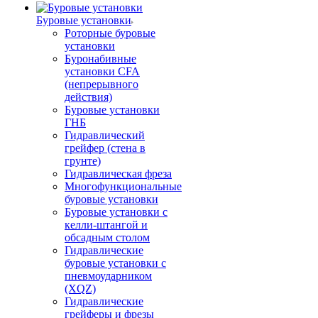
Буровые установки
Роторные буровые
установки
Буронабивные
установки CFA
(непрерывного
действия)
Буровые установки
ГНБ
Гидравлический
грейфер (стена в
грунте)
Гидравлическая фреза
Многофункциональные
буровые установки
Буровые установки с
келли-штангой и
обсадным столом
Гидравлические
буровые установки с
пневмоударником
(XQZ)
Гидравлические
грейферы и фрезы