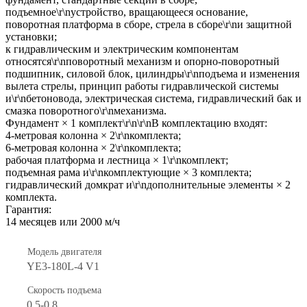
подъемное\r\nустройство, вращающееся основание,
поворотная платформа в сборе, стрела в сборе\r\nи защитной
установки;
к гидравлическим и электрическим компонентам
относятся\r\nповоротный механизм и опорно-поворотный
подшипник, силовой блок, цилиндры\r\nподъема и изменения
вылета стрелы, принцип работы гидравлической системы
и\r\nбетоновода, электрическая система, гидравлический бак и
смазка поворотного\r\nмеханизма.
Фундамент × 1 комплект\r\n\r\nВ комплектацию входят:
4-метровая колонна × 2\r\nкомплекта;
6-метровая колонна × 2\r\nкомплекта;
рабочая платформа и лестница × 1\r\nкомплект;
подъемная рама и\r\nкомплектующие × 3 комплекта;
гидравлический домкрат и\r\nдополнительные элементы × 2
комплекта.
Гарантия:
14 месяцев или 2000 м/ч
Модель двигателя
YE3-180L-4 V1
Скорость подъема
0.5-0.8