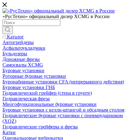
«РусТехно» официальный дилер XCMG в России
Каталог
Автогрейдеры
Асфальтоукладчики
Бульдозеры
Дорожные фрезы
Самосвалы XCMG
Буровые установки
Роторные буровые установки
Буронабивные установки CFA (непрерывного действия)
Буровые установки ГНБ
Гидравлический грейфер (стена в грунте)
Гидравлическая фреза
Многофункциональные буровые установки
Буровые установки с келли-штангой и обсадным столом
Гидравлические буровые установки с пневмоударником
(XQZ)
Гидравлические грейферы и фрезы
Катки
Одновальцовые виброкатки