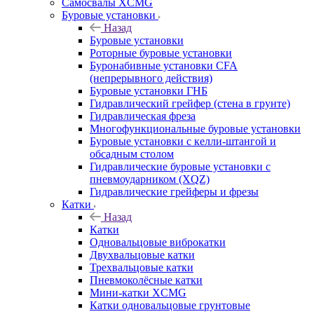
Самосвалы XCMG
Буровые установки
Назад
Буровые установки
Роторные буровые установки
Буронабивные установки CFA
(непрерывного действия)
Буровые установки ГНБ
Гидравлический грейфер (стена в грунте)
Гидравлическая фреза
Многофункциональные буровые установки
Буровые установки с келли-штангой и
обсадным столом
Гидравлические буровые установки с
пневмоударником (XQZ)
Гидравлические грейферы и фрезы
Катки
Назад
Катки
Одновальцовые виброкатки
Двухвальцовые катки
Трехвальцовые катки
Пневмоколёсные катки
Мини-катки XCMG
Катки одновальцовые грунтовые