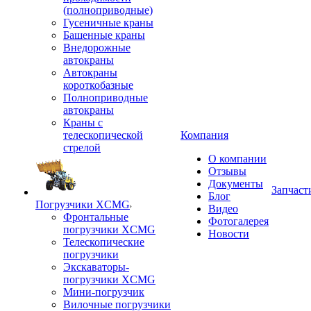
(полноприводные)
Гусеничные краны
Башенные краны
Внедорожные
автокраны
Автокраны
короткобазные
Полноприводные
автокраны
Краны с
телескопической
Компания
стрелой
О компании
Отзывы
Документы
Запчаст
Блог
Погрузчики XCMG
Видео
Фронтальные
Фотогалерея
погрузчики XCMG
Новости
Телескопические
погрузчики
Экскаваторы-
погрузчики XCMG
Мини-погрузчик
Вилочные погрузчики