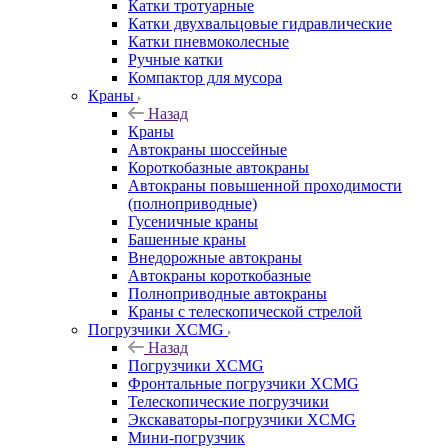
Катки тротуарные
Катки двухвальцовые гидравлические
Катки пневмоколесные
Ручные катки
Компактор для мусора
Краны
Назад
Краны
Автокраны шоссейные
Короткобазные автокраны
Автокраны повышенной проходимости
(полноприводные)
Гусеничные краны
Башенные краны
Внедорожные автокраны
Автокраны короткобазные
Полноприводные автокраны
Краны с телескопической стрелой
Погрузчики XCMG
Назад
Погрузчики XCMG
Фронтальные погрузчики XCMG
Телескопические погрузчики
Экскаваторы-погрузчики XCMG
Мини-погрузчик