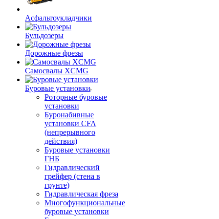
Асфальтоукладчики
Бульдозеры
Дорожные фрезы
Самосвалы XCMG
Буровые установки
Роторные буровые
установки
Буронабивные
установки CFA
(непрерывного
действия)
Буровые установки
ГНБ
Гидравлический
грейфер (стена в
грунте)
Гидравлическая фреза
Многофункциональные
буровые установки