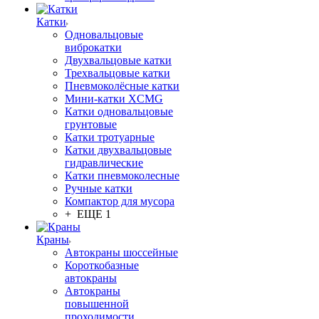
Катки
Одновальцовые
виброкатки
Двухвальцовые катки
Трехвальцовые катки
Пневмоколёсные катки
Мини-катки XCMG
Катки одновальцовые
грунтовые
Катки тротуарные
Катки двухвальцовые
гидравлические
Катки пневмоколесные
Ручные катки
Компактор для мусора
+ ЕЩЕ 1
Краны
Автокраны шоссейные
Короткобазные
автокраны
Автокраны
повышенной
проходимости