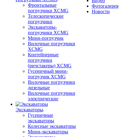
Видео
Фронтальные
Фотогалерея
погрузчики XCMG
Новости
Телескопические
погрузчики
Экскаваторы-
погрузчики XCMG
Мини-погрузчик
Вилочные погрузчики
XCMG
Контейнерные
погрузчики
(ричстакеры) XCMG
Гусеничный мини-
погрузчик XCMG
Вилочные погрузчики
дизельные
Вилочные погрузчики
электрические
Экскаваторы
Гусеничные
экскаваторы
Колесные экскаваторы
Мини-экскаваторы