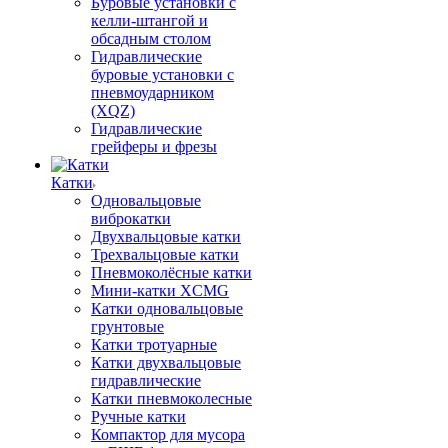
Буровые установки с
келли-штангой и
обсадным столом
Гидравлические
буровые установки с
пневмоударником
(XQZ)
Гидравлические
грейферы и фрезы
Катки
Одновальцовые
виброкатки
Двухвальцовые катки
Трехвальцовые катки
Пневмоколёсные катки
Мини-катки XCMG
Катки одновальцовые
грунтовые
Катки тротуарные
Катки двухвальцовые
гидравлические
Катки пневмоколесные
Ручные катки
Компактор для мусора