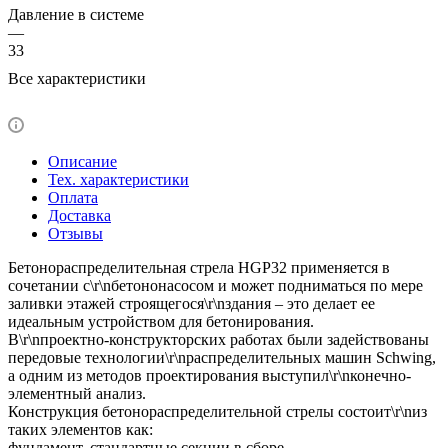
Давление в системе
—
33
Все характеристики
Описание
Тех. характеристики
Оплата
Доставка
Отзывы
Бетонораспределительная стрела HGP32 применяется в
сочетании с\r\nбетононасосом и может подниматься по мере
заливки этажей строящегося\r\nздания – это делает ее
идеальным устройством для бетонирования.
В\r\nпроектно-конструкторских работах были задействованы
передовые технологии\r\nраспределительных машин Schwing,
а одним из методов проектирования выступил\r\nконечно-
элементный анализ.
Конструкция бетонораспределительной стрелы состоит\r\nиз
таких элементов как:
фундамент, стандартные секции в сборе,