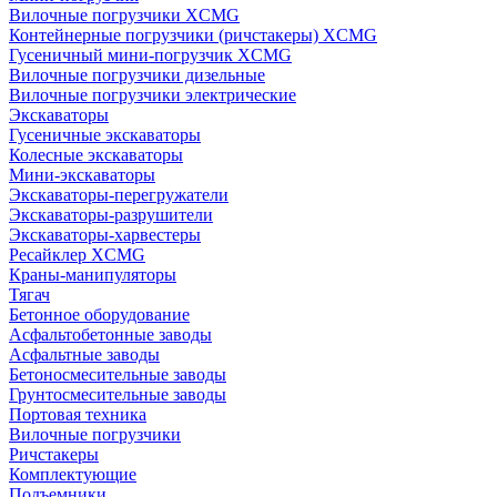
Вилочные погрузчики XCMG
Контейнерные погрузчики (ричстакеры) XCMG
Гусеничный мини-погрузчик XCMG
Вилочные погрузчики дизельные
Вилочные погрузчики электрические
Экскаваторы
Гусеничные экскаваторы
Колесные экскаваторы
Мини-экскаваторы
Экскаваторы-перегружатели
Экскаваторы-разрушители
Экскаваторы-харвестеры
Ресайклер XCMG
Краны-манипуляторы
Тягач
Бетонное оборудование
Асфальтобетонные заводы
Асфальтные заводы
Бетоносмесительные заводы
Грунтосмесительные заводы
Портовая техника
Вилочные погрузчики
Ричстакеры
Комплектующие
Подъемники