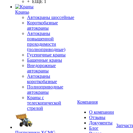
+ ЕЩЕ 1
Краны
Автокраны шоссейные
Короткобазные
автокраны
Автокраны
повышенной
проходимости
(полноприводные)
Гусеничные краны
Башенные краны
Внедорожные
автокраны
Автокраны
короткобазные
Полноприводные
автокраны
Краны с
Компания
телескопической
стрелой
О компании
Отзывы
Документы
Запчаст
Блог
Погрузчики XCMG