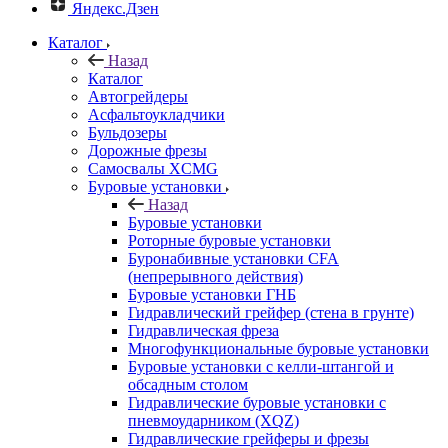
Яндекс.Дзен
Каталог
Назад
Каталог
Автогрейдеры
Асфальтоукладчики
Бульдозеры
Дорожные фрезы
Самосвалы XCMG
Буровые установки
Назад
Буровые установки
Роторные буровые установки
Буронабивные установки CFA
(непрерывного действия)
Буровые установки ГНБ
Гидравлический грейфер (стена в грунте)
Гидравлическая фреза
Многофункциональные буровые установки
Буровые установки с келли-штангой и
обсадным столом
Гидравлические буровые установки с
пневмоударником (XQZ)
Гидравлические грейферы и фрезы