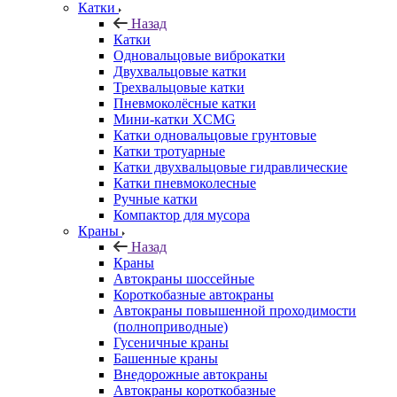
Катки
Назад
Катки
Одновальцовые виброкатки
Двухвальцовые катки
Трехвальцовые катки
Пневмоколёсные катки
Мини-катки XCMG
Катки одновальцовые грунтовые
Катки тротуарные
Катки двухвальцовые гидравлические
Катки пневмоколесные
Ручные катки
Компактор для мусора
Краны
Назад
Краны
Автокраны шоссейные
Короткобазные автокраны
Автокраны повышенной проходимости
(полноприводные)
Гусеничные краны
Башенные краны
Внедорожные автокраны
Автокраны короткобазные