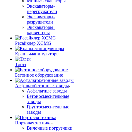
Мини-экскаваторы
Экскаваторы-
перегружатели
Экскаваторы-
разрушители
Экскаваторы-
харвестеры
Ресайклер XCMG
Краны-манипуляторы
Тягач
Бетонное оборудование
Асфальтобетонные заводы
Асфальтные заводы
Бетоносмесительные
заводы
Грунтосмесительные
заводы
Портовая техника
Вилочные погрузчики