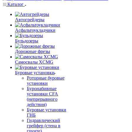
Каталог
Автогрейдеры
Асфальтоукладчики
Бульдозеры
Дорожные фрезы
Самосвалы XCMG
Буровые установки
Роторные буровые
установки
Буронабивные
установки CFA
(непрерывного
действия)
Буровые установки
ГНБ
Гидравлический
грейфер (стена в
грунте)