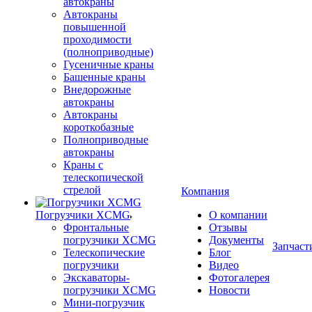
автокраны
Автокраны
повышенной
проходимости
(полноприводные)
Гусеничные краны
Башенные краны
Внедорожные
автокраны
Автокраны
короткобазные
Полноприводные
автокраны
Краны с
телескопической
стрелой
Компания
Погрузчики XCMG
О компании
Фронтальные
Отзывы
погрузчики XCMG
Документы
Запчаст
Телескопические
Блог
погрузчики
Видео
Экскаваторы-
Фотогалерея
погрузчики XCMG
Новости
Мини-погрузчик