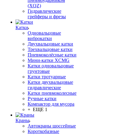
пневмоударником
(XQZ)
Гидравлические
грейферы и фрезы
Катки
Одновальцовые
виброкатки
Двухвальцовые катки
Трехвальцовые катки
Пневмоколёсные катки
Мини-катки XCMG
Катки одновальцовые
грунтовые
Катки тротуарные
Катки двухвальцовые
гидравлические
Катки пневмоколесные
Ручные катки
Компактор для мусора
+ ЕЩЕ 1
Краны
Автокраны шоссейные
Короткобазные