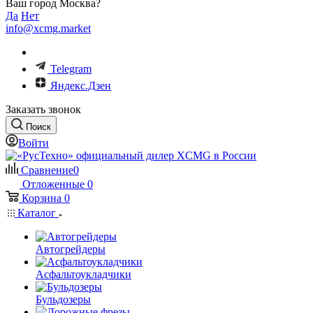
Ваш город Москва?
Да
Нет
info@xcmg.market
Telegram
Яндекс.Дзен
Заказать звонок
Поиск
Войти
Сравнение
0
Отложенные
0
Корзина
0
Каталог
Автогрейдеры
Асфальтоукладчики
Бульдозеры