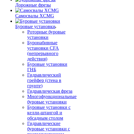
Дорожные фрезы
Самосвалы XCMG
Буровые установки
Роторные буровые
установки
Буронабивные
установки CFA
(непрерывного
действия)
Буровые установки
ГНБ
Гидравлический
грейфер (стена в
грунте)
Гидравлическая фреза
Многофункциональные
буровые установки
Буровые установки с
келли-штангой и
обсадным столом
Гидравлические
буровые установки с