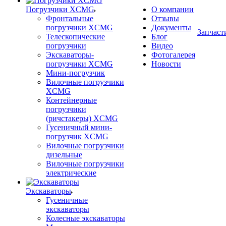
Погрузчики XCMG
О компании
Фронтальные
Отзывы
погрузчики XCMG
Документы
Запчаст
Телескопические
Блог
погрузчики
Видео
Экскаваторы-
Фотогалерея
погрузчики XCMG
Новости
Мини-погрузчик
Вилочные погрузчики
XCMG
Контейнерные
погрузчики
(ричстакеры) XCMG
Гусеничный мини-
погрузчик XCMG
Вилочные погрузчики
дизельные
Вилочные погрузчики
электрические
Экскаваторы
Гусеничные
экскаваторы
Колесные экскаваторы