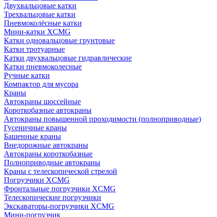
Двухвальцовые катки
Трехвальцовые катки
Пневмоколёсные катки
Мини-катки XCMG
Катки одновальцовые грунтовые
Катки тротуарные
Катки двухвальцовые гидравлические
Катки пневмоколесные
Ручные катки
Компактор для мусора
Краны
Автокраны шоссейные
Короткобазные автокраны
Автокраны повышенной проходимости (полноприводные)
Гусеничные краны
Башенные краны
Внедорожные автокраны
Автокраны короткобазные
Полноприводные автокраны
Краны с телескопической стрелой
Погрузчики XCMG
Фронтальные погрузчики XCMG
Телескопические погрузчики
Экскаваторы-погрузчики XCMG
Мини-погрузчик