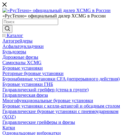
«РусТехно» официальный дилер XCMG в России
Каталог
Автогрейдеры
Асфальтоукладчики
Бульдозеры
Дорожные фрезы
Самосвалы XCMG
Буровые установки
Роторные буровые установки
Буронабивные установки CFA (непрерывного действия)
Буровые установки ГНБ
Гидравлический грейфер (стена в грунте)
Гидравлическая фреза
Многофункциональные буровые установки
Буровые установки с келли-штангой и обсадным столом
Гидравлические буровые установки с пневмоударником
(XQZ)
Гидравлические грейферы и фрезы
Катки
Одновальцовые виброкатки