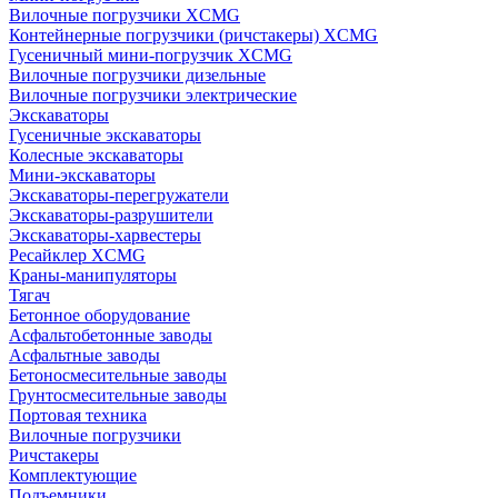
Вилочные погрузчики XCMG
Контейнерные погрузчики (ричстакеры) XCMG
Гусеничный мини-погрузчик XCMG
Вилочные погрузчики дизельные
Вилочные погрузчики электрические
Экскаваторы
Гусеничные экскаваторы
Колесные экскаваторы
Мини-экскаваторы
Экскаваторы-перегружатели
Экскаваторы-разрушители
Экскаваторы-харвестеры
Ресайклер XCMG
Краны-манипуляторы
Тягач
Бетонное оборудование
Асфальтобетонные заводы
Асфальтные заводы
Бетоносмесительные заводы
Грунтосмесительные заводы
Портовая техника
Вилочные погрузчики
Ричстакеры
Комплектующие
Подъемники