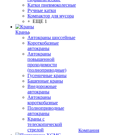
Катки пневмоколесные
Ручные катки
Компактор для мусора
+ ЕЩЕ 1
Краны
Автокраны шоссейные
Короткобазные
автокраны
Автокраны
повышенной
проходимости
(полноприводные)
Гусеничные краны
Башенные краны
Внедорожные
автокраны
Автокраны
короткобазные
Полноприводные
автокраны
Краны с
телескопической
стрелой
Компания