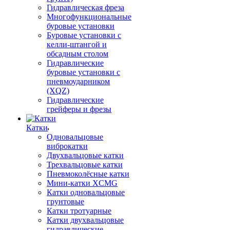
Гидравлическая фреза
Многофункциональные
буровые установки
Буровые установки с
келли-штангой и
обсадным столом
Гидравлические
буровые установки с
пневмоударником
(XQZ)
Гидравлические
грейферы и фрезы
Катки
Одновальцовые
виброкатки
Двухвальцовые катки
Трехвальцовые катки
Пневмоколёсные катки
Мини-катки XCMG
Катки одновальцовые
грунтовые
Катки тротуарные
Катки двухвальцовые
гидравлические