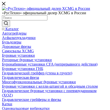
«РусТехно» официальный дилер XCMG в России
Каталог
Автогрейдеры
Асфальтоукладчики
Бульдозеры
Дорожные фрезы
Самосвалы XCMG
Буровые установки
Роторные буровые установки
Буронабивные установки CFA (непрерывного действия)
Буровые установки ГНБ
Гидравлический грейфер (стена в грунте)
Гидравлическая фреза
Многофункциональные буровые установки
Буровые установки с келли-штангой и обсадным столом
Гидравлические буровые установки с пневмоударником
(XQZ)
Гидравлические грейферы и фрезы
Катки
Одновальцовые виброкатки