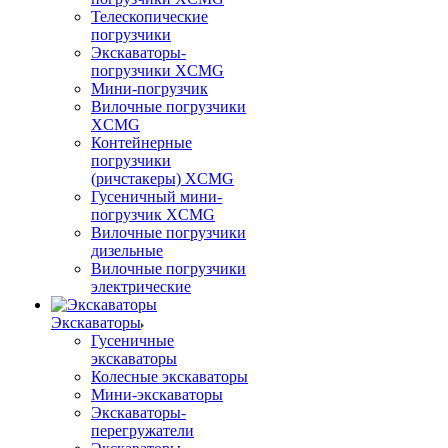
Телескопические
погрузчики
Экскаваторы-
погрузчики XCMG
Мини-погрузчик
Вилочные погрузчики
XCMG
Контейнерные
погрузчики
(ричстакеры) XCMG
Гусеничный мини-
погрузчик XCMG
Вилочные погрузчики
дизельные
Вилочные погрузчики
электрические
Экскаваторы
Гусеничные
экскаваторы
Колесные экскаваторы
Мини-экскаваторы
Экскаваторы-
перегружатели