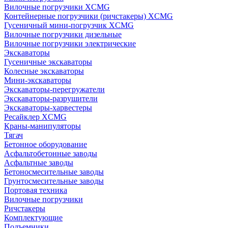
Вилочные погрузчики XCMG
Контейнерные погрузчики (ричстакеры) XCMG
Гусеничный мини-погрузчик XCMG
Вилочные погрузчики дизельные
Вилочные погрузчики электрические
Экскаваторы
Гусеничные экскаваторы
Колесные экскаваторы
Мини-экскаваторы
Экскаваторы-перегружатели
Экскаваторы-разрушители
Экскаваторы-харвестеры
Ресайклер XCMG
Краны-манипуляторы
Тягач
Бетонное оборудование
Асфальтобетонные заводы
Асфальтные заводы
Бетоносмесительные заводы
Грунтосмесительные заводы
Портовая техника
Вилочные погрузчики
Ричстакеры
Комплектующие
Подъемники