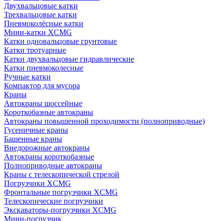
Двухвальцовые катки
Трехвальцовые катки
Пневмоколёсные катки
Мини-катки XCMG
Катки одновальцовые грунтовые
Катки тротуарные
Катки двухвальцовые гидравлические
Катки пневмоколесные
Ручные катки
Компактор для мусора
Краны
Автокраны шоссейные
Короткобазные автокраны
Автокраны повышенной проходимости (полноприводные)
Гусеничные краны
Башенные краны
Внедорожные автокраны
Автокраны короткобазные
Полноприводные автокраны
Краны с телескопической стрелой
Погрузчики XCMG
Фронтальные погрузчики XCMG
Телескопические погрузчики
Экскаваторы-погрузчики XCMG
Мини-погрузчик