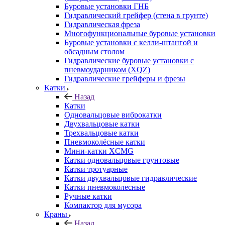
Буровые установки ГНБ
Гидравлический грейфер (стена в грунте)
Гидравлическая фреза
Многофункциональные буровые установки
Буровые установки с келли-штангой и
обсадным столом
Гидравлические буровые установки с
пневмоударником (XQZ)
Гидравлические грейферы и фрезы
Катки
Назад
Катки
Одновальцовые виброкатки
Двухвальцовые катки
Трехвальцовые катки
Пневмоколёсные катки
Мини-катки XCMG
Катки одновальцовые грунтовые
Катки тротуарные
Катки двухвальцовые гидравлические
Катки пневмоколесные
Ручные катки
Компактор для мусора
Краны
Назад