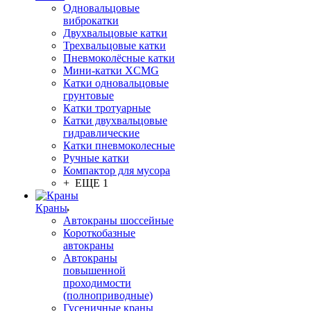
Одновальцовые
виброкатки
Двухвальцовые катки
Трехвальцовые катки
Пневмоколёсные катки
Мини-катки XCMG
Катки одновальцовые
грунтовые
Катки тротуарные
Катки двухвальцовые
гидравлические
Катки пневмоколесные
Ручные катки
Компактор для мусора
+ ЕЩЕ 1
Краны
Автокраны шоссейные
Короткобазные
автокраны
Автокраны
повышенной
проходимости
(полноприводные)
Гусеничные краны