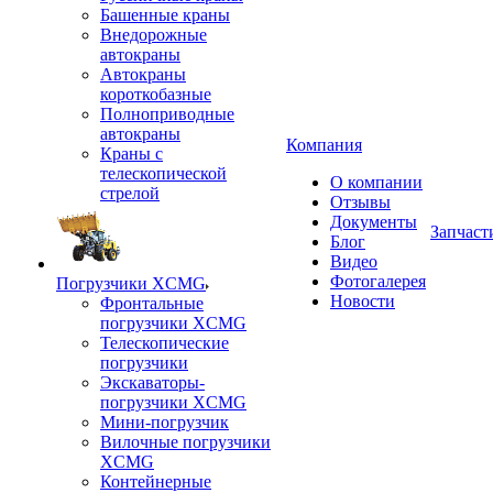
Башенные краны
Внедорожные
автокраны
Автокраны
короткобазные
Полноприводные
автокраны
Компания
Краны с
телескопической
О компании
стрелой
Отзывы
Документы
Запчаст
Блог
Видео
Фотогалерея
Погрузчики XCMG
Новости
Фронтальные
погрузчики XCMG
Телескопические
погрузчики
Экскаваторы-
погрузчики XCMG
Мини-погрузчик
Вилочные погрузчики
XCMG
Контейнерные