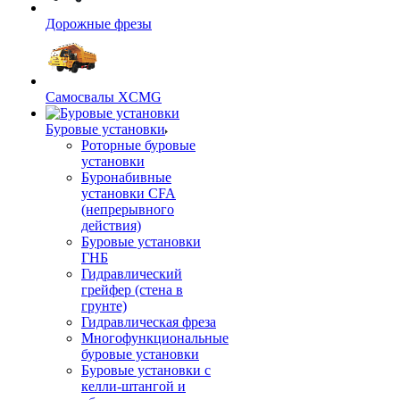
Дорожные фрезы
Самосвалы XCMG
Буровые установки
Роторные буровые
установки
Буронабивные
установки CFA
(непрерывного
действия)
Буровые установки
ГНБ
Гидравлический
грейфер (стена в
грунте)
Гидравлическая фреза
Многофункциональные
буровые установки
Буровые установки с
келли-штангой и