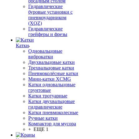
обсадным столом
Гидравлические
буровые установки с
пневмоударником
(XQZ)
Гидравлические
грейферы и фрезы
Катки
Одновальцовые
виброкатки
Двухвальцовые катки
Трехвальцовые катки
Пневмоколёсные катки
Мини-катки XCMG
Катки одновальцовые
грунтовые
Катки тротуарные
Катки двухвальцовые
гидравлические
Катки пневмоколесные
Ручные катки
Компактор для мусора
+ ЕЩЕ 1