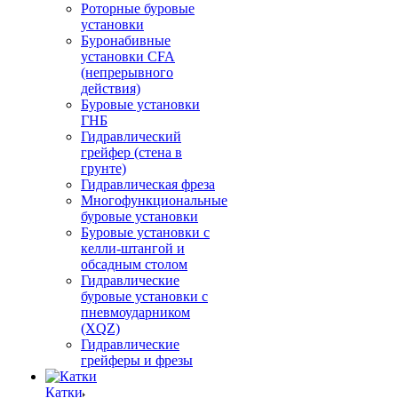
Роторные буровые
установки
Буронабивные
установки CFA
(непрерывного
действия)
Буровые установки
ГНБ
Гидравлический
грейфер (стена в
грунте)
Гидравлическая фреза
Многофункциональные
буровые установки
Буровые установки с
келли-штангой и
обсадным столом
Гидравлические
буровые установки с
пневмоударником
(XQZ)
Гидравлические
грейферы и фрезы
Катки