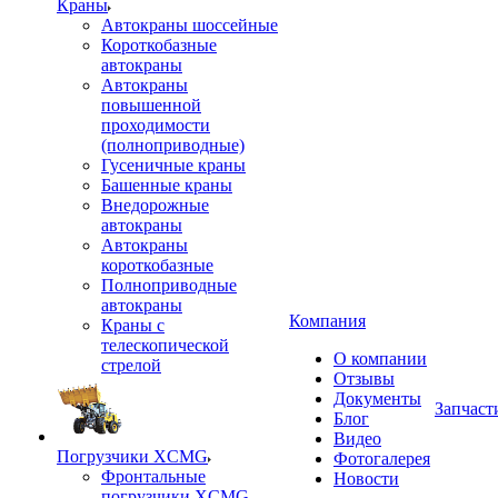
Краны
Автокраны шоссейные
Короткобазные
автокраны
Автокраны
повышенной
проходимости
(полноприводные)
Гусеничные краны
Башенные краны
Внедорожные
автокраны
Автокраны
короткобазные
Полноприводные
автокраны
Компания
Краны с
телескопической
О компании
стрелой
Отзывы
Документы
Запчаст
Блог
Видео
Погрузчики XCMG
Фотогалерея
Фронтальные
Новости
погрузчики XCMG