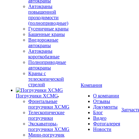
автокраны
Автокраны
повышенной
проходимости
(полноприводные)
Гусеничные краны
Башенные краны
Внедорожные
автокраны
Автокраны
короткобазные
Полноприводные
автокраны
Краны с
телескопической
стрелой
Компания
Погрузчики XCMG
О компании
Фронтальные
Отзывы
погрузчики XCMG
Документы
Запчаст
Телескопические
Блог
погрузчики
Видео
Экскаваторы-
Фотогалерея
погрузчики XCMG
Новости
Мини-погрузчик