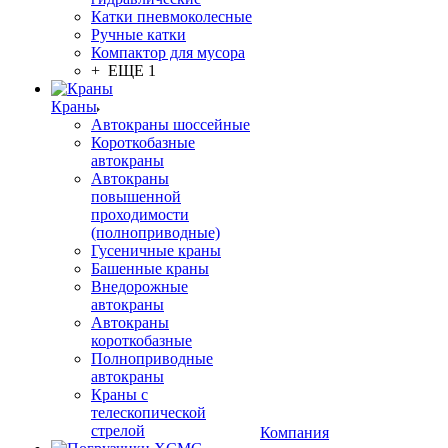
Катки пневмоколесные
Ручные катки
Компактор для мусора
+ ЕЩЕ 1
Краны
Автокраны шоссейные
Короткобазные
автокраны
Автокраны
повышенной
проходимости
(полноприводные)
Гусеничные краны
Башенные краны
Внедорожные
автокраны
Автокраны
короткобазные
Полноприводные
автокраны
Краны с
телескопической
стрелой
Компания