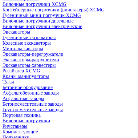
Вилочные погрузчики XCMG
Контейнерные погрузчики (ричстакеры) XCMG
Гусеничный мини-погрузчик XCMG
Вилочные погрузчики дизельные
Вилочные погрузчики электрические
Экскаваторы
Гусеничные экскаваторы
Колесные экскаваторы
Мини-экскаваторы
Экскаваторы-перегружатели
Экскаваторы-разрушители
Экскаваторы-харвестеры
Ресайклер XCMG
Краны-манипуляторы
Тягач
Бетонное оборудование
Асфальтобетонные заводы
Асфальтные заводы
Бетоносмесительные заводы
Грунтосмесительные заводы
Портовая техника
Вилочные погрузчики
Ричстакеры
Комплектующие
Подъемники