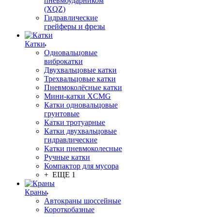
пневмоударником
(XQZ)
Гидравлические
грейферы и фрезы
Катки
Одновальцовые
виброкатки
Двухвальцовые катки
Трехвальцовые катки
Пневмоколёсные катки
Мини-катки XCMG
Катки одновальцовые
грунтовые
Катки тротуарные
Катки двухвальцовые
гидравлические
Катки пневмоколесные
Ручные катки
Компактор для мусора
+ ЕЩЕ 1
Краны
Автокраны шоссейные
Короткобазные