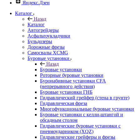
Яндекс.Дзен
Каталог
Назад
Каталог
Автогрейдеры
Асфальтоукладчики
Бульдозеры
Дорожные фрезы
Самосвалы XCMG
Буровые установки
Назад
Буровые установки
Роторные буровые установки
Буронабивные установки CFA
(непрерывного действия)
Буровые установки ГНБ
Гидравлический грейфер (стена в грунте)
Гидравлическая фреза
Многофункциональные буровые установки
Буровые установки с келли-штангой и
обсадным столом
Гидравлические буровые установки с
пневмоударником (XQZ)
Гидравлические грейферы и фрезы