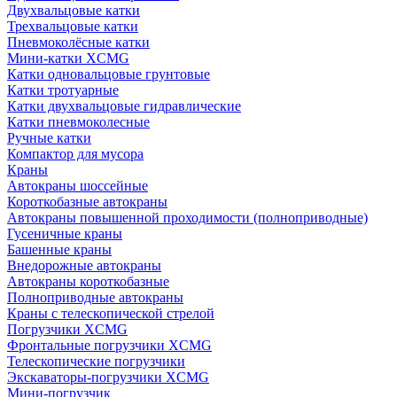
Двухвальцовые катки
Трехвальцовые катки
Пневмоколёсные катки
Мини-катки XCMG
Катки одновальцовые грунтовые
Катки тротуарные
Катки двухвальцовые гидравлические
Катки пневмоколесные
Ручные катки
Компактор для мусора
Краны
Автокраны шоссейные
Короткобазные автокраны
Автокраны повышенной проходимости (полноприводные)
Гусеничные краны
Башенные краны
Внедорожные автокраны
Автокраны короткобазные
Полноприводные автокраны
Краны с телескопической стрелой
Погрузчики XCMG
Фронтальные погрузчики XCMG
Телескопические погрузчики
Экскаваторы-погрузчики XCMG
Мини-погрузчик