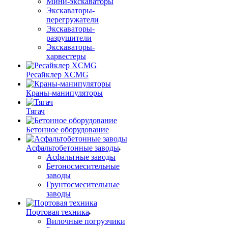
Мини-экскаваторы
Экскаваторы-
перегружатели
Экскаваторы-
разрушители
Экскаваторы-
харвестеры
Ресайклер XCMG
Краны-манипуляторы
Тягач
Бетонное оборудование
Асфальтобетонные заводы
Асфальтные заводы
Бетоносмесительные
заводы
Грунтосмесительные
заводы
Портовая техника
Вилочные погрузчики