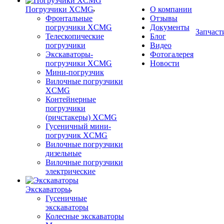
Погрузчики XCMG
О компании
Фронтальные
Отзывы
погрузчики XCMG
Документы
Запчаст
Телескопические
Блог
погрузчики
Видео
Экскаваторы-
Фотогалерея
погрузчики XCMG
Новости
Мини-погрузчик
Вилочные погрузчики
XCMG
Контейнерные
погрузчики
(ричстакеры) XCMG
Гусеничный мини-
погрузчик XCMG
Вилочные погрузчики
дизельные
Вилочные погрузчики
электрические
Экскаваторы
Гусеничные
экскаваторы
Колесные экскаваторы