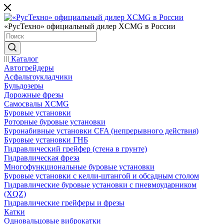
«РусТехно» официальный дилер XCMG в России
Каталог
Автогрейдеры
Асфальтоукладчики
Бульдозеры
Дорожные фрезы
Самосвалы XCMG
Буровые установки
Роторные буровые установки
Буронабивные установки CFA (непрерывного действия)
Буровые установки ГНБ
Гидравлический грейфер (стена в грунте)
Гидравлическая фреза
Многофункциональные буровые установки
Буровые установки с келли-штангой и обсадным столом
Гидравлические буровые установки с пневмоударником
(XQZ)
Гидравлические грейферы и фрезы
Катки
Одновальцовые виброкатки