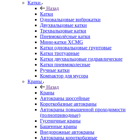
Катки
Назад
Катки
Одновальцовые виброкатки
Двухвальцовые катки
Трехвальцовые катки
Пневмоколёсные катки
Мини-катки XCMG
Катки одновальцовые грунтовые
Катки тротуарные
Катки двухвальцовые гидравлические
Катки пневмоколесные
Ручные катки
Компактор для мусора
Краны
Назад
Краны
Автокраны шоссейные
Короткобазные автокраны
Автокраны повышенной проходимости
(полноприводные)
Гусеничные краны
Башенные краны
Внедорожные автокраны
Автокраны короткобазные