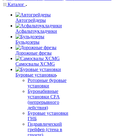
Каталог
Автогрейдеры
Асфальтоукладчики
Бульдозеры
Дорожные фрезы
Самосвалы XCMG
Буровые установки
Роторные буровые
установки
Буронабивные
установки CFA
(непрерывного
действия)
Буровые установки
ГНБ
Гидравлический
грейфер (стена в
грунте)