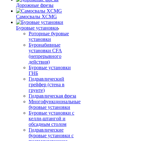
Дорожные фрезы
Самосвалы XCMG
Буровые установки
Роторные буровые
установки
Буронабивные
установки CFA
(непрерывного
действия)
Буровые установки
ГНБ
Гидравлический
грейфер (стена в
грунте)
Гидравлическая фреза
Многофункциональные
буровые установки
Буровые установки с
келли-штангой и
обсадным столом
Гидравлические
буровые установки с