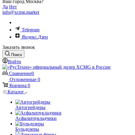
Ваш город Москва?
Да
Нет
info@xcmg.market
Telegram
Яндекс.Дзен
Заказать звонок
Поиск
Войти
Сравнение
0
Отложенные
0
Корзина
0
Каталог
Автогрейдеры
Асфальтоукладчики
Бульдозеры