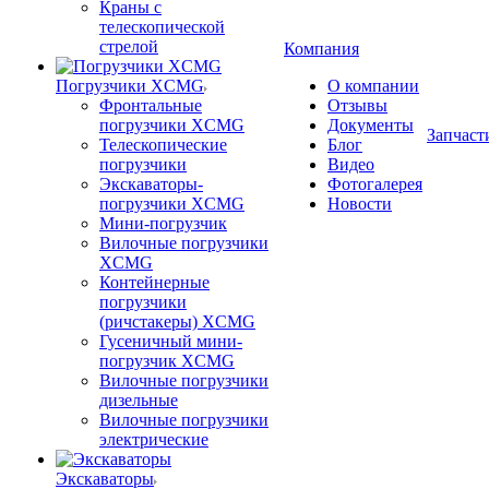
Краны с
телескопической
стрелой
Компания
Погрузчики XCMG
О компании
Фронтальные
Отзывы
погрузчики XCMG
Документы
Запчаст
Телескопические
Блог
погрузчики
Видео
Экскаваторы-
Фотогалерея
погрузчики XCMG
Новости
Мини-погрузчик
Вилочные погрузчики
XCMG
Контейнерные
погрузчики
(ричстакеры) XCMG
Гусеничный мини-
погрузчик XCMG
Вилочные погрузчики
дизельные
Вилочные погрузчики
электрические
Экскаваторы