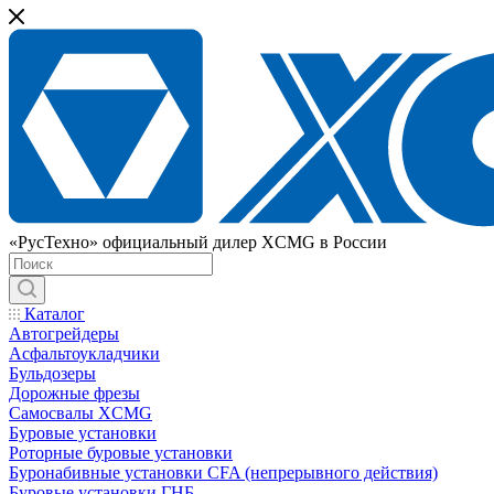
«РусТехно» официальный дилер XCMG в России
Каталог
Автогрейдеры
Асфальтоукладчики
Бульдозеры
Дорожные фрезы
Самосвалы XCMG
Буровые установки
Роторные буровые установки
Буронабивные установки CFA (непрерывного действия)
Буровые установки ГНБ