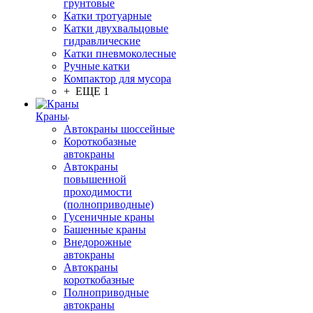
грунтовые
Катки тротуарные
Катки двухвальцовые
гидравлические
Катки пневмоколесные
Ручные катки
Компактор для мусора
+ ЕЩЕ 1
Краны
Автокраны шоссейные
Короткобазные
автокраны
Автокраны
повышенной
проходимости
(полноприводные)
Гусеничные краны
Башенные краны
Внедорожные
автокраны
Автокраны
короткобазные
Полноприводные
автокраны