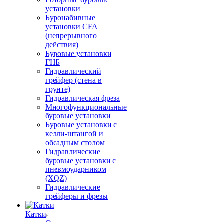
установки
Буронабивные
установки CFA
(непрерывного
действия)
Буровые установки
ГНБ
Гидравлический
грейфер (стена в
грунте)
Гидравлическая фреза
Многофункциональные
буровые установки
Буровые установки с
келли-штангой и
обсадным столом
Гидравлические
буровые установки с
пневмоударником
(XQZ)
Гидравлические
грейферы и фрезы
Катки