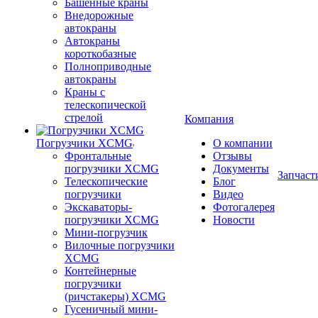
Башенные краны
Внедорожные
автокраны
Автокраны
короткобазные
Полноприводные
автокраны
Краны с
телескопической
стрелой
Компания
Погрузчики XCMG
О компании
Фронтальные
Отзывы
погрузчики XCMG
Документы
Запчаст
Телескопические
Блог
погрузчики
Видео
Экскаваторы-
Фотогалерея
погрузчики XCMG
Новости
Мини-погрузчик
Вилочные погрузчики
XCMG
Контейнерные
погрузчики
(ричстакеры) XCMG
Гусеничный мини-