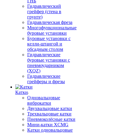
ГНБ
Гидравлический
грейфер (стена в
грунте)
Гидравлическая фреза
Многофункциональные
буровые установки
Буровые установки с
келли-штангой и
обсадным столом
Гидравлические
буровые установки с
пневмоударником
(XQZ)
Гидравлические
грейферы и фрезы
Катки
Одновальцовые
виброкатки
Двухвальцовые катки
Трехвальцовые катки
Пневмоколёсные катки
Мини-катки XCMG
Катки одновальцовые