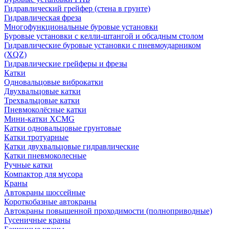
Гидравлический грейфер (стена в грунте)
Гидравлическая фреза
Многофункциональные буровые установки
Буровые установки с келли-штангой и обсадным столом
Гидравлические буровые установки с пневмоударником
(XQZ)
Гидравлические грейферы и фрезы
Катки
Одновальцовые виброкатки
Двухвальцовые катки
Трехвальцовые катки
Пневмоколёсные катки
Мини-катки XCMG
Катки одновальцовые грунтовые
Катки тротуарные
Катки двухвальцовые гидравлические
Катки пневмоколесные
Ручные катки
Компактор для мусора
Краны
Автокраны шоссейные
Короткобазные автокраны
Автокраны повышенной проходимости (полноприводные)
Гусеничные краны