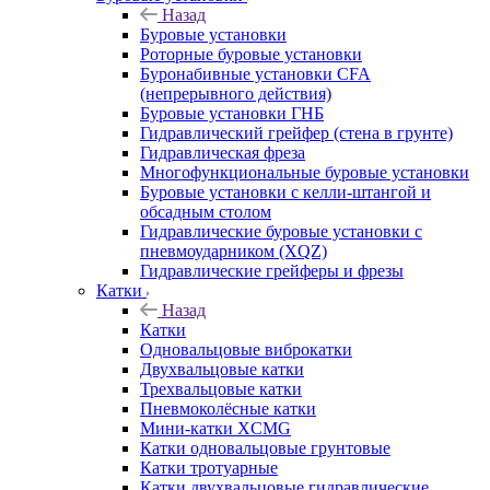
Назад
Буровые установки
Роторные буровые установки
Буронабивные установки CFA
(непрерывного действия)
Буровые установки ГНБ
Гидравлический грейфер (стена в грунте)
Гидравлическая фреза
Многофункциональные буровые установки
Буровые установки с келли-штангой и
обсадным столом
Гидравлические буровые установки с
пневмоударником (XQZ)
Гидравлические грейферы и фрезы
Катки
Назад
Катки
Одновальцовые виброкатки
Двухвальцовые катки
Трехвальцовые катки
Пневмоколёсные катки
Мини-катки XCMG
Катки одновальцовые грунтовые
Катки тротуарные
Катки двухвальцовые гидравлические