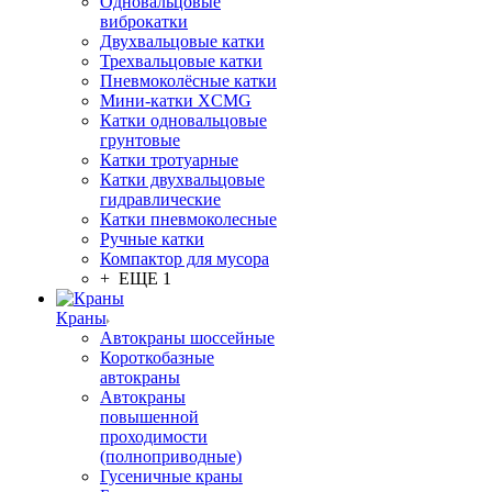
Одновальцовые
виброкатки
Двухвальцовые катки
Трехвальцовые катки
Пневмоколёсные катки
Мини-катки XCMG
Катки одновальцовые
грунтовые
Катки тротуарные
Катки двухвальцовые
гидравлические
Катки пневмоколесные
Ручные катки
Компактор для мусора
+ ЕЩЕ 1
Краны
Автокраны шоссейные
Короткобазные
автокраны
Автокраны
повышенной
проходимости
(полноприводные)
Гусеничные краны