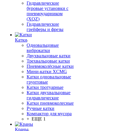
Гидравлические
буровые установки с
пневмоударником
(XQZ)
Гидравлические
грейферы и фрезы
Катки
Одновальцовые
виброкатки
Двухвальцовые катки
Трехвальцовые катки
Пневмоколёсные катки
Мини-катки XCMG
Катки одновальцовые
грунтовые
Катки тротуарные
Катки двухвальцовые
гидравлические
Катки пневмоколесные
Ручные катки
Компактор для мусора
+ ЕЩЕ 1
Краны