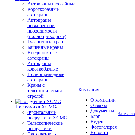
Автокраны шоссейные
Короткобазные
автокраны
Автокраны
повышенной
проходимости
(полноприводные)
Гусеничные краны
Башенные краны
Внедорожные
автокраны
Автокраны
короткобазные
Полноприводные
автокраны
Краны с
Компания
телескопической
стрелой
О компании
Отзывы
Погрузчики XCMG
Документы
Фронтальные
Запчаст
Блог
погрузчики XCMG
Видео
Телескопические
Фотогалерея
погрузчики
Новости
Экскаваторы-