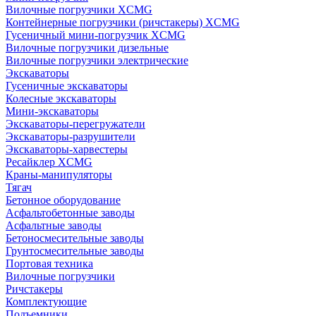
Вилочные погрузчики XCMG
Контейнерные погрузчики (ричстакеры) XCMG
Гусеничный мини-погрузчик XCMG
Вилочные погрузчики дизельные
Вилочные погрузчики электрические
Экскаваторы
Гусеничные экскаваторы
Колесные экскаваторы
Мини-экскаваторы
Экскаваторы-перегружатели
Экскаваторы-разрушители
Экскаваторы-харвестеры
Ресайклер XCMG
Краны-манипуляторы
Тягач
Бетонное оборудование
Асфальтобетонные заводы
Асфальтные заводы
Бетоносмесительные заводы
Грунтосмесительные заводы
Портовая техника
Вилочные погрузчики
Ричстакеры
Комплектующие
Подъемники