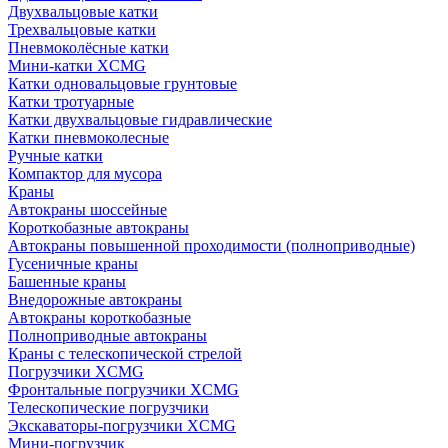
Двухвальцовые катки
Трехвальцовые катки
Пневмоколёсные катки
Мини-катки XCMG
Катки одновальцовые грунтовые
Катки тротуарные
Катки двухвальцовые гидравлические
Катки пневмоколесные
Ручные катки
Компактор для мусора
Краны
Автокраны шоссейные
Короткобазные автокраны
Автокраны повышенной проходимости (полноприводные)
Гусеничные краны
Башенные краны
Внедорожные автокраны
Автокраны короткобазные
Полноприводные автокраны
Краны с телескопической стрелой
Погрузчики XCMG
Фронтальные погрузчики XCMG
Телескопические погрузчики
Экскаваторы-погрузчики XCMG
Мини-погрузчик