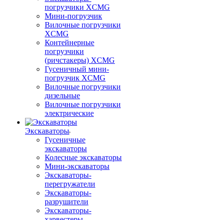
погрузчики XCMG
Мини-погрузчик
Вилочные погрузчики
XCMG
Контейнерные
погрузчики
(ричстакеры) XCMG
Гусеничный мини-
погрузчик XCMG
Вилочные погрузчики
дизельные
Вилочные погрузчики
электрические
Экскаваторы
Гусеничные
экскаваторы
Колесные экскаваторы
Мини-экскаваторы
Экскаваторы-
перегружатели
Экскаваторы-
разрушители
Экскаваторы-
харвестеры