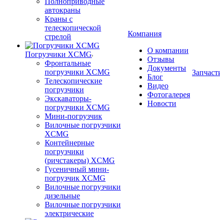
Полноприводные
автокраны
Краны с
телескопической
Компания
стрелой
О компании
Погрузчики XCMG
Отзывы
Фронтальные
Документы
погрузчики XCMG
Запчаст
Блог
Телескопические
Видео
погрузчики
Фотогалерея
Экскаваторы-
Новости
погрузчики XCMG
Мини-погрузчик
Вилочные погрузчики
XCMG
Контейнерные
погрузчики
(ричстакеры) XCMG
Гусеничный мини-
погрузчик XCMG
Вилочные погрузчики
дизельные
Вилочные погрузчики
электрические