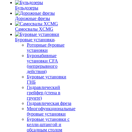
Бульдозеры
Дорожные фрезы
Самосвалы XCMG
Буровые установки
Роторные буровые
установки
Буронабивные
установки CFA
(непрерывного
действия)
Буровые установки
ГНБ
Гидравлический
грейфер (стена в
грунте)
Гидравлическая фреза
Многофункциональные
буровые установки
Буровые установки с
келли-штангой и
обсадным столом