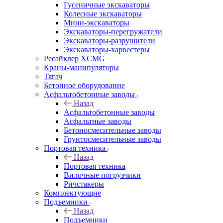
Гусеничные экскаваторы
Колесные экскаваторы
Мини-экскаваторы
Экскаваторы-перегружатели
Экскаваторы-разрушители
Экскаваторы-харвестеры
Ресайклер XCMG
Краны-манипуляторы
Тягач
Бетонное оборудование
Асфальтобетонные заводы
Назад
Асфальтобетонные заводы
Асфальтные заводы
Бетоносмесительные заводы
Грунтосмесительные заводы
Портовая техника
Назад
Портовая техника
Вилочные погрузчики
Ричстакеры
Комплектующие
Подъемники
Назад
Подъемники