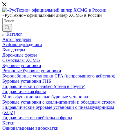
«РусТехно» официальный дилер XCMG в России
Каталог
Автогрейдеры
Асфальтоукладчики
Бульдозеры
Дорожные фрезы
Самосвалы XCMG
Буровые установки
Роторные буровые установки
Буронабивные установки CFA (непрерывного действия)
Буровые установки ГНБ
Гидравлический грейфер (стена в грунте)
Гидравлическая фреза
Многофункциональные буровые установки
Буровые установки с келли-штангой и обсадным столом
Гидравлические буровые установки с пневмоударником
(XQZ)
Гидравлические грейферы и фрезы
Катки
Одновальцовые виброкатки