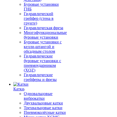
Буровые установки
ГНБ
Гидравлический
грейфер (стена в
грунте)
Гидравлическая фреза
Многофункциональные
буровые установки
Буровые установки с
келли-штангой и
обсадным столом
Гидравлические
буровые установки с
пневмоударником
(XQZ)
Гидравлические
грейферы и фрезы
Катки
Одновальцовые
виброкатки
Двухвальцовые катки
Трехвальцовые катки
Пневмоколёсные катки