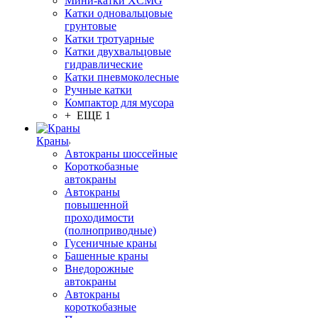
Мини-катки XCMG
Катки одновальцовые
грунтовые
Катки тротуарные
Катки двухвальцовые
гидравлические
Катки пневмоколесные
Ручные катки
Компактор для мусора
+ ЕЩЕ 1
Краны
Автокраны шоссейные
Короткобазные
автокраны
Автокраны
повышенной
проходимости
(полноприводные)
Гусеничные краны
Башенные краны
Внедорожные
автокраны
Автокраны
короткобазные