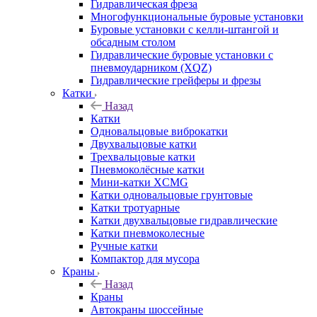
Гидравлическая фреза
Многофункциональные буровые установки
Буровые установки с келли-штангой и
обсадным столом
Гидравлические буровые установки с
пневмоударником (XQZ)
Гидравлические грейферы и фрезы
Катки
Назад
Катки
Одновальцовые виброкатки
Двухвальцовые катки
Трехвальцовые катки
Пневмоколёсные катки
Мини-катки XCMG
Катки одновальцовые грунтовые
Катки тротуарные
Катки двухвальцовые гидравлические
Катки пневмоколесные
Ручные катки
Компактор для мусора
Краны
Назад
Краны
Автокраны шоссейные