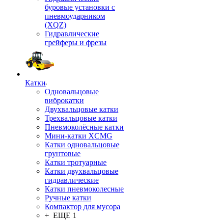
буровые установки с
пневмоударником
(XQZ)
Гидравлические
грейферы и фрезы
Катки
Одновальцовые
виброкатки
Двухвальцовые катки
Трехвальцовые катки
Пневмоколёсные катки
Мини-катки XCMG
Катки одновальцовые
грунтовые
Катки тротуарные
Катки двухвальцовые
гидравлические
Катки пневмоколесные
Ручные катки
Компактор для мусора
+ ЕЩЕ 1