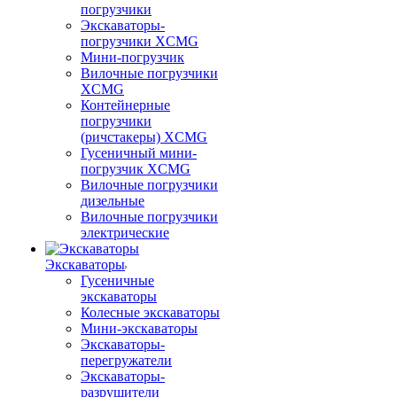
погрузчики
Экскаваторы-
погрузчики XCMG
Мини-погрузчик
Вилочные погрузчики
XCMG
Контейнерные
погрузчики
(ричстакеры) XCMG
Гусеничный мини-
погрузчик XCMG
Вилочные погрузчики
дизельные
Вилочные погрузчики
электрические
Экскаваторы
Гусеничные
экскаваторы
Колесные экскаваторы
Мини-экскаваторы
Экскаваторы-
перегружатели
Экскаваторы-
разрушители