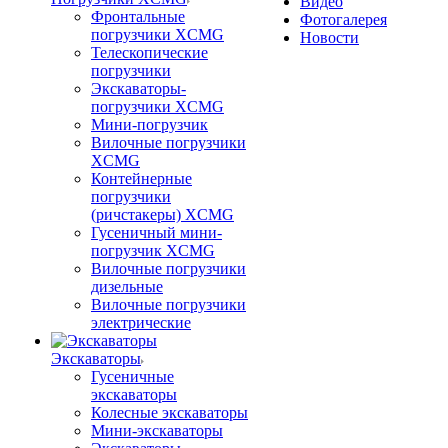
Видео
Фронтальные
Фотогалерея
погрузчики XCMG
Новости
Телескопические
погрузчики
Экскаваторы-
погрузчики XCMG
Мини-погрузчик
Вилочные погрузчики
XCMG
Контейнерные
погрузчики
(ричстакеры) XCMG
Гусеничный мини-
погрузчик XCMG
Вилочные погрузчики
дизельные
Вилочные погрузчики
электрические
Экскаваторы
Гусеничные
экскаваторы
Колесные экскаваторы
Мини-экскаваторы