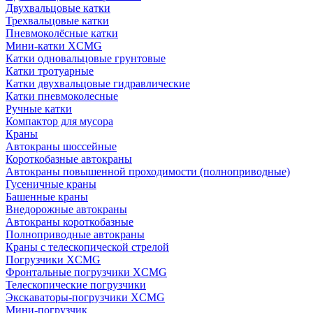
Двухвальцовые катки
Трехвальцовые катки
Пневмоколёсные катки
Мини-катки XCMG
Катки одновальцовые грунтовые
Катки тротуарные
Катки двухвальцовые гидравлические
Катки пневмоколесные
Ручные катки
Компактор для мусора
Краны
Автокраны шоссейные
Короткобазные автокраны
Автокраны повышенной проходимости (полноприводные)
Гусеничные краны
Башенные краны
Внедорожные автокраны
Автокраны короткобазные
Полноприводные автокраны
Краны с телескопической стрелой
Погрузчики XCMG
Фронтальные погрузчики XCMG
Телескопические погрузчики
Экскаваторы-погрузчики XCMG
Мини-погрузчик