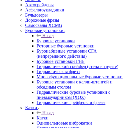
Автогрейдеры
Асфальтоукладчики
Бульдозеры
Дорожные фрезы
Самосвалы XCMG
Буровые установки
Назад
Буровые установки
Роторные буровые установки
Буронабивные установки CFA
(непрерывного действия)
Буровые установки ГНБ
Гидравлический грейфер (стена в грунте)
Гидравлическая фреза
Многофункциональные буровые установки
Буровые установки с келли-штангой и
обсадным столом
Гидравлические буровые установки с
пневмоударником (XQZ)
Гидравлические грейферы и фрезы
Катки
Назад
Катки
Одновальцовые виброкатки