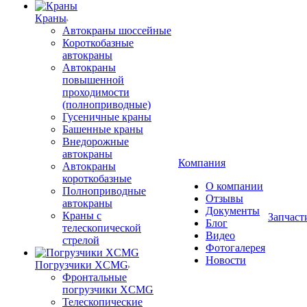
Краны
Автокраны шоссейные
Короткобазные
автокраны
Автокраны
повышенной
проходимости
(полноприводные)
Гусеничные краны
Башенные краны
Внедорожные
автокраны
Компания
Автокраны
короткобазные
О компании
Полноприводные
Отзывы
автокраны
Документы
Краны с
Запчаст
Блог
телескопической
Видео
стрелой
Фотогалерея
Новости
Погрузчики XCMG
Фронтальные
погрузчики XCMG
Телескопические