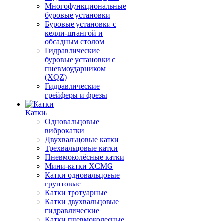
Многофункциональные
буровые установки
Буровые установки с
келли-штангой и
обсадным столом
Гидравлические
буровые установки с
пневмоударником
(XQZ)
Гидравлические
грейферы и фрезы
Катки
Одновальцовые
виброкатки
Двухвальцовые катки
Трехвальцовые катки
Пневмоколёсные катки
Мини-катки XCMG
Катки одновальцовые
грунтовые
Катки тротуарные
Катки двухвальцовые
гидравлические
Катки пневмоколесные