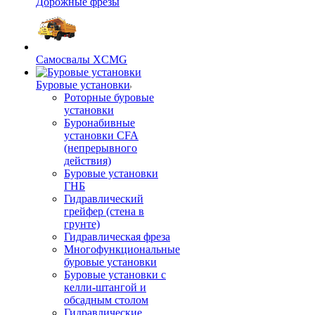
Дорожные фрезы
Самосвалы XCMG
Буровые установки
Роторные буровые
установки
Буронабивные
установки CFA
(непрерывного
действия)
Буровые установки
ГНБ
Гидравлический
грейфер (стена в
грунте)
Гидравлическая фреза
Многофункциональные
буровые установки
Буровые установки с
келли-штангой и
обсадным столом
Гидравлические