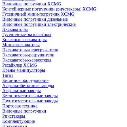
Вилочные погрузчики XCMG
Контейнерные погрузчики (ричстакеры) XCMG
Гусеничный мини-погрузчик XCMG
Вилочные погрузчики дизельные
Вилочные погрузчики электрические
Экскаваторы
Гусеничные экскаваторы
Колесные экскаваторы
Мини-экскаваторы
Экскаваторы-перегружатели
Экскаваторы-разрушители
Экскаваторы-харвестеры
Ресайклер XCMG
Краны-манипуляторы
Тягач
Бетонное оборудование
Асфальтобетонные заводы
Асфальтные заводы
Бетоносмесительные заводы
Грунтосмесительные заводы
Портовая техника
Вилочные погрузчики
Ричстакеры
Комплектующие
Подъемники