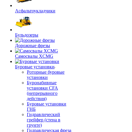
Асфальтоукладчики
Бульдозеры
Дорожные фрезы
Самосвалы XCMG
Буровые установки
Роторные буровые
установки
Буронабивные
установки CFA
(непрерывного
действия)
Буровые установки
ГНБ
Гидравлический
грейфер (стена в
грунте)
Гидравлическая фреза