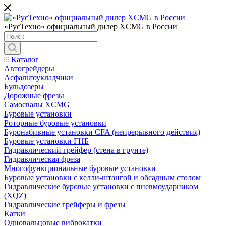
«РусТехно» официальный дилер XCMG в России
Каталог
Автогрейдеры
Асфальтоукладчики
Бульдозеры
Дорожные фрезы
Самосвалы XCMG
Буровые установки
Роторные буровые установки
Буронабивные установки CFA (непрерывного действия)
Буровые установки ГНБ
Гидравлический грейфер (стена в грунте)
Гидравлическая фреза
Многофункциональные буровые установки
Буровые установки с келли-штангой и обсадным столом
Гидравлические буровые установки с пневмоударником
(XQZ)
Гидравлические грейферы и фрезы
Катки
Одновальцовые виброкатки