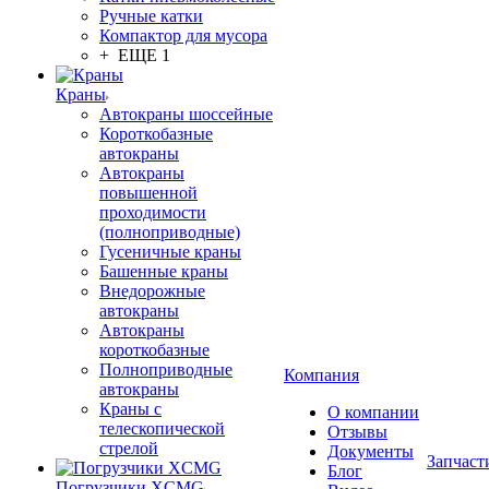
Ручные катки
Компактор для мусора
+ ЕЩЕ 1
Краны
Автокраны шоссейные
Короткобазные
автокраны
Автокраны
повышенной
проходимости
(полноприводные)
Гусеничные краны
Башенные краны
Внедорожные
автокраны
Автокраны
короткобазные
Полноприводные
Компания
автокраны
Краны с
О компании
телескопической
Отзывы
стрелой
Документы
Запчаст
Блог
Погрузчики XCMG