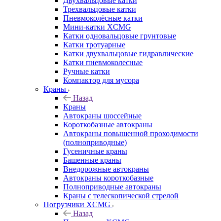
Двухвальцовые катки
Трехвальцовые катки
Пневмоколёсные катки
Мини-катки XCMG
Катки одновальцовые грунтовые
Катки тротуарные
Катки двухвальцовые гидравлические
Катки пневмоколесные
Ручные катки
Компактор для мусора
Краны
Назад
Краны
Автокраны шоссейные
Короткобазные автокраны
Автокраны повышенной проходимости
(полноприводные)
Гусеничные краны
Башенные краны
Внедорожные автокраны
Автокраны короткобазные
Полноприводные автокраны
Краны с телескопической стрелой
Погрузчики XCMG
Назад