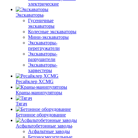
электрические
Экскаваторы
Гусеничные
экскаваторы
Колесные экскаваторы
Мини-экскаваторы
Экскаваторы-
перегружатели
Экскаваторы-
разрушители
Экскаваторы-
харвестеры
Ресайклер XCMG
Краны-манипуляторы
Тягач
Бетонное оборудование
Асфальтобетонные заводы
Асфальтные заводы
Бетоносмесительные