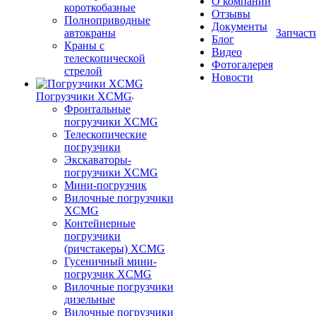
О компании
короткобазные
Отзывы
Полноприводные
Документы
автокраны
Запчаст
Блог
Краны с
Видео
телескопической
Фотогалерея
стрелой
Новости
Погрузчики XCMG
Фронтальные
погрузчики XCMG
Телескопические
погрузчики
Экскаваторы-
погрузчики XCMG
Мини-погрузчик
Вилочные погрузчики
XCMG
Контейнерные
погрузчики
(ричстакеры) XCMG
Гусеничный мини-
погрузчик XCMG
Вилочные погрузчики
дизельные
Вилочные погрузчики