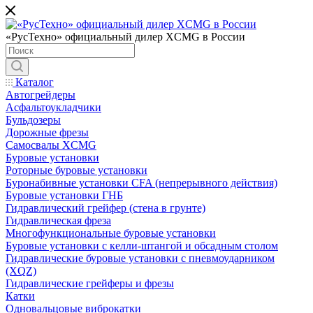
«РусТехно» официальный дилер XCMG в России
Каталог
Автогрейдеры
Асфальтоукладчики
Бульдозеры
Дорожные фрезы
Самосвалы XCMG
Буровые установки
Роторные буровые установки
Буронабивные установки CFA (непрерывного действия)
Буровые установки ГНБ
Гидравлический грейфер (стена в грунте)
Гидравлическая фреза
Многофункциональные буровые установки
Буровые установки с келли-штангой и обсадным столом
Гидравлические буровые установки с пневмоударником
(XQZ)
Гидравлические грейферы и фрезы
Катки
Одновальцовые виброкатки