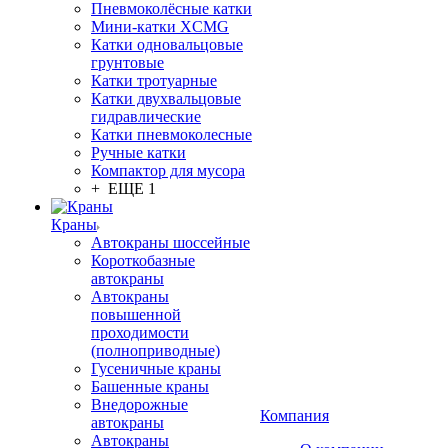
Пневмоколёсные катки
Мини-катки XCMG
Катки одновальцовые
грунтовые
Катки тротуарные
Катки двухвальцовые
гидравлические
Катки пневмоколесные
Ручные катки
Компактор для мусора
+ ЕЩЕ 1
Краны
Автокраны шоссейные
Короткобазные
автокраны
Автокраны
повышенной
проходимости
(полноприводные)
Гусеничные краны
Башенные краны
Внедорожные
Компания
автокраны
Автокраны