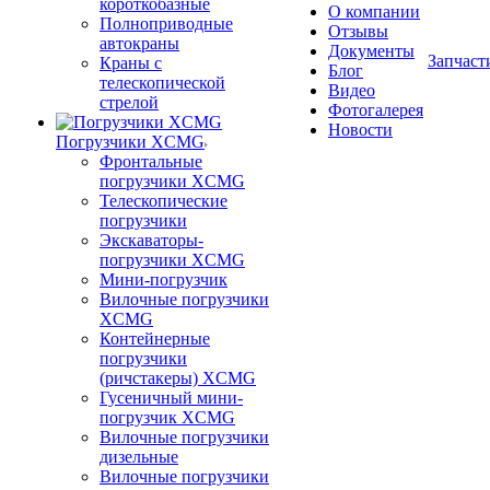
короткобазные
О компании
Полноприводные
Отзывы
автокраны
Документы
Запчаст
Краны с
Блог
телескопической
Видео
стрелой
Фотогалерея
Новости
Погрузчики XCMG
Фронтальные
погрузчики XCMG
Телескопические
погрузчики
Экскаваторы-
погрузчики XCMG
Мини-погрузчик
Вилочные погрузчики
XCMG
Контейнерные
погрузчики
(ричстакеры) XCMG
Гусеничный мини-
погрузчик XCMG
Вилочные погрузчики
дизельные
Вилочные погрузчики