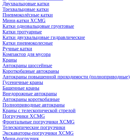
Двухвальцовые катки
Трехвальцовые катки
Пневмоколёсные катки
Мини-катки XCMG
Катки одновальцовые грунтовые
Катки тротуарные
Катки двухвальцовые гидравлические
Катки пневмоколесные
Ручные катки
Компактор для мусора
Краны
Автокраны шоссейные
Короткобазные автокраны
Автокраны повышенной проходимости (полноприводные)
Гусеничные краны
Башенные краны
Внедорожные автокраны
Автокраны короткобазные
Полноприводные автокраны
Краны с телескопической стрелой
Погрузчики XCMG
Фронтальные погрузчики XCMG
Телескопические погрузчики
Экскаваторы-погрузчики XCMG
Мини-погрузчик