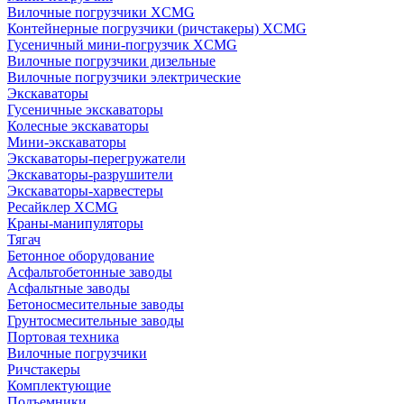
Вилочные погрузчики XCMG
Контейнерные погрузчики (ричстакеры) XCMG
Гусеничный мини-погрузчик XCMG
Вилочные погрузчики дизельные
Вилочные погрузчики электрические
Экскаваторы
Гусеничные экскаваторы
Колесные экскаваторы
Мини-экскаваторы
Экскаваторы-перегружатели
Экскаваторы-разрушители
Экскаваторы-харвестеры
Ресайклер XCMG
Краны-манипуляторы
Тягач
Бетонное оборудование
Асфальтобетонные заводы
Асфальтные заводы
Бетоносмесительные заводы
Грунтосмесительные заводы
Портовая техника
Вилочные погрузчики
Ричстакеры
Комплектующие
Подъемники