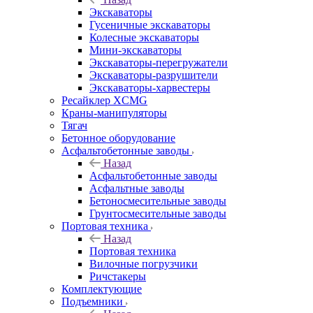
Экскаваторы
Гусеничные экскаваторы
Колесные экскаваторы
Мини-экскаваторы
Экскаваторы-перегружатели
Экскаваторы-разрушители
Экскаваторы-харвестеры
Ресайклер XCMG
Краны-манипуляторы
Тягач
Бетонное оборудование
Асфальтобетонные заводы
Назад
Асфальтобетонные заводы
Асфальтные заводы
Бетоносмесительные заводы
Грунтосмесительные заводы
Портовая техника
Назад
Портовая техника
Вилочные погрузчики
Ричстакеры
Комплектующие
Подъемники