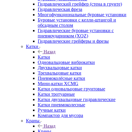
Гидравлический грейфер (стена в грунте)
Гидравлическая фреза
Многофункциональные буровые установки
Буровые установки с келли-штангой и
обсадным столом
Гидравлические буровые установки с
пневмоударником (XQZ)
Гидравлические грейферы и фрезы
Катки
Назад
Катки
Одновальцовые виброкатки
Двухвальцовые катки
Трехвальцовые катки
Пневмоколёсные катки
Мини-катки XCMG
Катки одновальцовые грунтовые
Катки тротуарные
Катки двухвальцовые гидравлические
Катки пневмоколесные
Ручные катки
Компактор для мусора
Краны
Назад
Краны