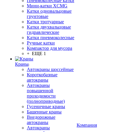
Пневмоколёсные катки
Мини-катки XCMG
Катки одновальцовые
грунтовые
Катки тротуарные
Катки двухвальцовые
гидравлические
Катки пневмоколесные
Ручные катки
Компактор для мусора
+ ЕЩЕ 1
Краны
Автокраны шоссейные
Короткобазные
автокраны
Автокраны
повышенной
проходимости
(полноприводные)
Гусеничные краны
Башенные краны
Внедорожные
автокраны
Компания
Автокраны