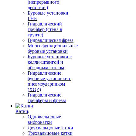
(непрерывного
действия)
Буровые установки
ГНБ
Гидравлический
грейфер (стена в
грунте)
Гидравлическая фреза
Многофункциональные
буровые установки
Буровые установки с
келли-штангой и
обсадным столом
Гидравлические
буровые установки с
пневмоударником
(XQZ)
Гидравлические
грейферы и фрезы
Катки
Одновальцовые
виброкатки
Двухвальцовые катки
Трехвальцовые катки