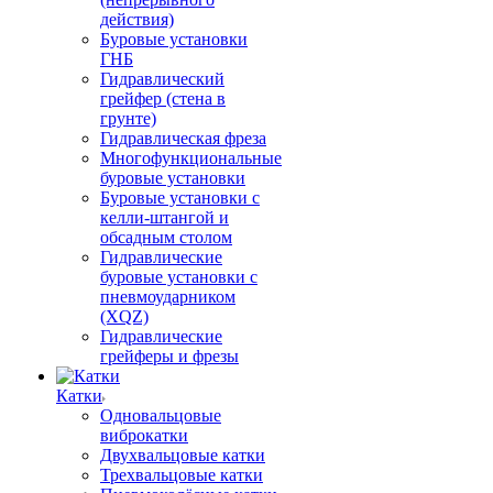
действия)
Буровые установки
ГНБ
Гидравлический
грейфер (стена в
грунте)
Гидравлическая фреза
Многофункциональные
буровые установки
Буровые установки с
келли-штангой и
обсадным столом
Гидравлические
буровые установки с
пневмоударником
(XQZ)
Гидравлические
грейферы и фрезы
Катки
Одновальцовые
виброкатки
Двухвальцовые катки
Трехвальцовые катки