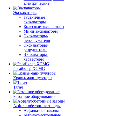
электрические
Экскаваторы
Гусеничные
экскаваторы
Колесные экскаваторы
Мини-экскаваторы
Экскаваторы-
перегружатели
Экскаваторы-
разрушители
Экскаваторы-
харвестеры
Ресайклер XCMG
Краны-манипуляторы
Тягач
Бетонное оборудование
Асфальтобетонные заводы
Асфальтные заводы
Бетоносмесительные