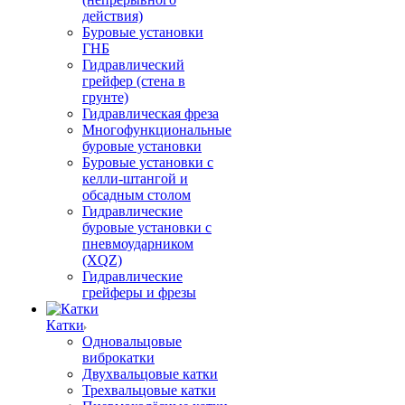
действия)
Буровые установки
ГНБ
Гидравлический
грейфер (стена в
грунте)
Гидравлическая фреза
Многофункциональные
буровые установки
Буровые установки с
келли-штангой и
обсадным столом
Гидравлические
буровые установки с
пневмоударником
(XQZ)
Гидравлические
грейферы и фрезы
Катки
Одновальцовые
виброкатки
Двухвальцовые катки
Трехвальцовые катки