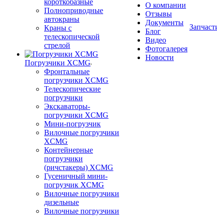
короткобазные
О компании
Полноприводные
Отзывы
автокраны
Документы
Запчаст
Краны с
Блог
телескопической
Видео
стрелой
Фотогалерея
Новости
Погрузчики XCMG
Фронтальные
погрузчики XCMG
Телескопические
погрузчики
Экскаваторы-
погрузчики XCMG
Мини-погрузчик
Вилочные погрузчики
XCMG
Контейнерные
погрузчики
(ричстакеры) XCMG
Гусеничный мини-
погрузчик XCMG
Вилочные погрузчики
дизельные
Вилочные погрузчики