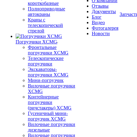
О компании
короткобазные
Отзывы
Полноприводные
Документы
автокраны
Запчаст
Блог
Краны с
Видео
телескопической
Фотогалерея
стрелой
Новости
Погрузчики XCMG
Фронтальные
погрузчики XCMG
Телескопические
погрузчики
Экскаваторы-
погрузчики XCMG
Мини-погрузчик
Вилочные погрузчики
XCMG
Контейнерные
погрузчики
(ричстакеры) XCMG
Гусеничный мини-
погрузчик XCMG
Вилочные погрузчики
дизельные
Вилочные погрузчики