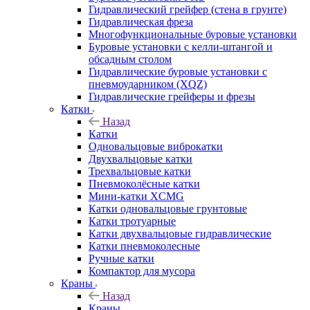
Гидравлический грейфер (стена в грунте)
Гидравлическая фреза
Многофункциональные буровые установки
Буровые установки с келли-штангой и
обсадным столом
Гидравлические буровые установки с
пневмоударником (XQZ)
Гидравлические грейферы и фрезы
Катки
Назад
Катки
Одновальцовые виброкатки
Двухвальцовые катки
Трехвальцовые катки
Пневмоколёсные катки
Мини-катки XCMG
Катки одновальцовые грунтовые
Катки тротуарные
Катки двухвальцовые гидравлические
Катки пневмоколесные
Ручные катки
Компактор для мусора
Краны
Назад
Краны