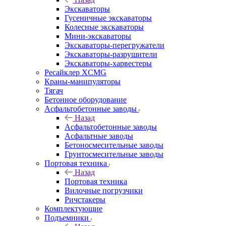
Экскаваторы
Гусеничные экскаваторы
Колесные экскаваторы
Мини-экскаваторы
Экскаваторы-перегружатели
Экскаваторы-разрушители
Экскаваторы-харвестеры
Ресайклер XCMG
Краны-манипуляторы
Тягач
Бетонное оборудование
Асфальтобетонные заводы
Назад
Асфальтобетонные заводы
Асфальтные заводы
Бетоносмесительные заводы
Грунтосмесительные заводы
Портовая техника
Назад
Портовая техника
Вилочные погрузчики
Ричстакеры
Комплектующие
Подъемники