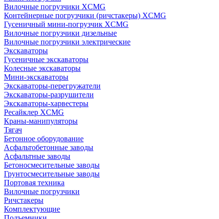
Вилочные погрузчики XCMG
Контейнерные погрузчики (ричстакеры) XCMG
Гусеничный мини-погрузчик XCMG
Вилочные погрузчики дизельные
Вилочные погрузчики электрические
Экскаваторы
Гусеничные экскаваторы
Колесные экскаваторы
Мини-экскаваторы
Экскаваторы-перегружатели
Экскаваторы-разрушители
Экскаваторы-харвестеры
Ресайклер XCMG
Краны-манипуляторы
Тягач
Бетонное оборудование
Асфальтобетонные заводы
Асфальтные заводы
Бетоносмесительные заводы
Грунтосмесительные заводы
Портовая техника
Вилочные погрузчики
Ричстакеры
Комплектующие
Подъемники