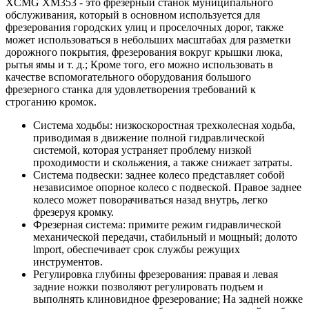
XCMG XM353 - это фрезерный станок муниципального
обслуживания, который в основном используется для
фрезерования городских улиц и проселочных дорог, также
может использоваться в небольших масштабах для разметки
дорожного покрытия, фрезерования вокруг крышки люка,
рытья ямы и т. д.; Кроме того, его можно использовать в
качестве вспомогательного оборудования большого
фрезерного станка для удовлетворения требований к
строганию кромок.
Система ходьбы: низкоскоростная трехколесная ходьба,
приводимая в движение полной гидравлической
системой, которая устраняет проблему низкой
проходимости и скольжения, а также снижает затраты.
Система подвески: заднее колесо представляет собой
независимое опорное колесо с подвеской. Правое заднее
колесо может поворачиваться назад внутрь, легко
фрезеруя кромку.
Фрезерная система: примите режим гидравлической
механической передачи, стабильный и мощный; долото
lmport, обеспечивает срок службы режущих
инструментов.
Регулировка глубины фрезерования: правая и левая
задние ножки позволяют регулировать подъем и
выполнять клиновидное фрезерование; На задней ножке