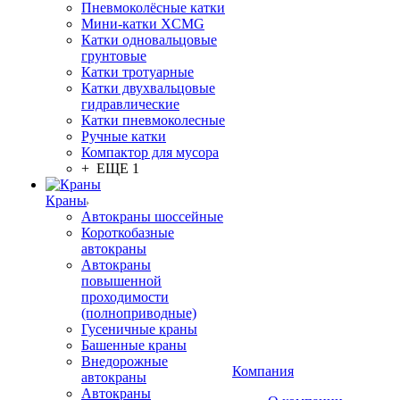
Пневмоколёсные катки
Мини-катки XCMG
Катки одновальцовые
грунтовые
Катки тротуарные
Катки двухвальцовые
гидравлические
Катки пневмоколесные
Ручные катки
Компактор для мусора
+ ЕЩЕ 1
Краны
Автокраны шоссейные
Короткобазные
автокраны
Автокраны
повышенной
проходимости
(полноприводные)
Гусеничные краны
Башенные краны
Внедорожные
Компания
автокраны
Автокраны