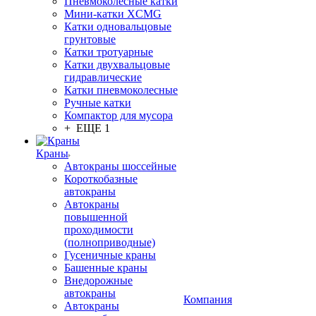
Пневмоколёсные катки
Мини-катки XCMG
Катки одновальцовые
грунтовые
Катки тротуарные
Катки двухвальцовые
гидравлические
Катки пневмоколесные
Ручные катки
Компактор для мусора
+ ЕЩЕ 1
Краны
Автокраны шоссейные
Короткобазные
автокраны
Автокраны
повышенной
проходимости
(полноприводные)
Гусеничные краны
Башенные краны
Внедорожные
автокраны
Компания
Автокраны