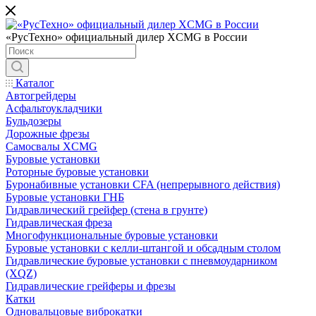
«РусТехно» официальный дилер XCMG в России
Каталог
Автогрейдеры
Асфальтоукладчики
Бульдозеры
Дорожные фрезы
Самосвалы XCMG
Буровые установки
Роторные буровые установки
Буронабивные установки CFA (непрерывного действия)
Буровые установки ГНБ
Гидравлический грейфер (стена в грунте)
Гидравлическая фреза
Многофункциональные буровые установки
Буровые установки с келли-штангой и обсадным столом
Гидравлические буровые установки с пневмоударником
(XQZ)
Гидравлические грейферы и фрезы
Катки
Одновальцовые виброкатки