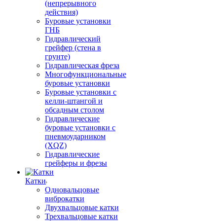
(непрерывного
действия)
Буровые установки
ГНБ
Гидравлический
грейфер (стена в
грунте)
Гидравлическая фреза
Многофункциональные
буровые установки
Буровые установки с
келли-штангой и
обсадным столом
Гидравлические
буровые установки с
пневмоударником
(XQZ)
Гидравлические
грейферы и фрезы
Катки
Одновальцовые
виброкатки
Двухвальцовые катки
Трехвальцовые катки