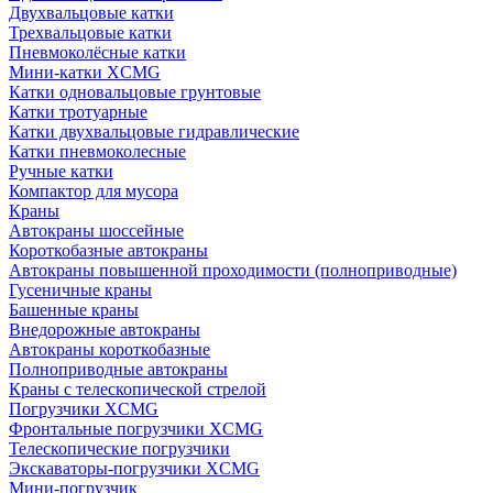
Двухвальцовые катки
Трехвальцовые катки
Пневмоколёсные катки
Мини-катки XCMG
Катки одновальцовые грунтовые
Катки тротуарные
Катки двухвальцовые гидравлические
Катки пневмоколесные
Ручные катки
Компактор для мусора
Краны
Автокраны шоссейные
Короткобазные автокраны
Автокраны повышенной проходимости (полноприводные)
Гусеничные краны
Башенные краны
Внедорожные автокраны
Автокраны короткобазные
Полноприводные автокраны
Краны с телескопической стрелой
Погрузчики XCMG
Фронтальные погрузчики XCMG
Телескопические погрузчики
Экскаваторы-погрузчики XCMG
Мини-погрузчик