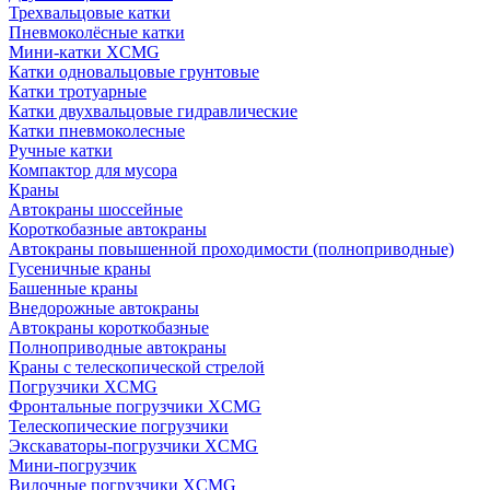
Трехвальцовые катки
Пневмоколёсные катки
Мини-катки XCMG
Катки одновальцовые грунтовые
Катки тротуарные
Катки двухвальцовые гидравлические
Катки пневмоколесные
Ручные катки
Компактор для мусора
Краны
Автокраны шоссейные
Короткобазные автокраны
Автокраны повышенной проходимости (полноприводные)
Гусеничные краны
Башенные краны
Внедорожные автокраны
Автокраны короткобазные
Полноприводные автокраны
Краны с телескопической стрелой
Погрузчики XCMG
Фронтальные погрузчики XCMG
Телескопические погрузчики
Экскаваторы-погрузчики XCMG
Мини-погрузчик
Вилочные погрузчики XCMG