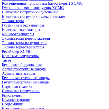
Контейнерные погрузчики (ричстакеры) XCMG
Гусеничный мини-погрузчик XCMG
Вилочные погрузчики дизельные
Вилочные погрузчики электрические
Экскаваторы
Гусеничные экскаваторы
Колесные экскаваторы
Мини-экскаваторы
Экскаваторы-перегружатели
Экскаваторы-разрушители
Экскаваторы-харвестеры
Ресайклер XCMG
Краны-манипуляторы
Тягач
Бетонное оборудование
Асфальтобетонные заводы
Асфальтные заводы
Бетоносмесительные заводы
Грунтосмесительные заводы
Портовая техника
Вилочные погрузчики
Ричстакеры
Комплектующие
Подъемники
Ножничные подъемники