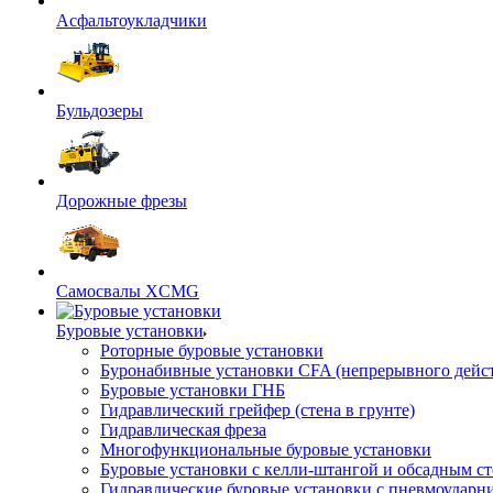
Асфальтоукладчики
Бульдозеры
Дорожные фрезы
Самосвалы XCMG
Буровые установки
Роторные буровые установки
Буронабивные установки CFA (непрерывного дейс
Буровые установки ГНБ
Гидравлический грейфер (стена в грунте)
Гидравлическая фреза
Многофункциональные буровые установки
Буровые установки с келли-штангой и обсадным с
Гидравлические буровые установки с пневмоударн