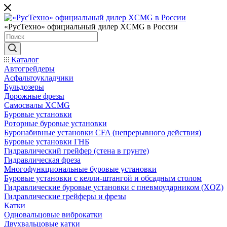
«РусТехно» официальный дилер XCMG в России
Каталог
Автогрейдеры
Асфальтоукладчики
Бульдозеры
Дорожные фрезы
Самосвалы XCMG
Буровые установки
Роторные буровые установки
Буронабивные установки CFA (непрерывного действия)
Буровые установки ГНБ
Гидравлический грейфер (стена в грунте)
Гидравлическая фреза
Многофункциональные буровые установки
Буровые установки с келли-штангой и обсадным столом
Гидравлические буровые установки с пневмоударником (XQZ)
Гидравлические грейферы и фрезы
Катки
Одновальцовые виброкатки
Двухвальцовые катки