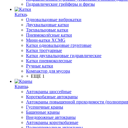
Гидравлические грейферы и фрезы
Катки
Одновальцовые виброкатки
Двухвальцовые катки
Трехвальцовые катки
Пневмоколёсные катки
Мини-катки XCMG
Катки одновальцовые грунтовые
Катки тротуарные
Катки двухвальцовые гидравлические
Катки пневмоколесные
Ручные катки
Компактор для мусора
+ ЕЩЕ 1
Краны
Автокраны шоссейные
Короткобазные автокраны
Автокраны повышенной проходимости (полнопри
Гусеничные краны
Башенные краны
Внедорожные автокраны
Автокраны короткобазные
Полноприводные автокраны