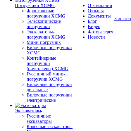
Погрузчики XCMG
О компании
Фронтальные
Отзывы
погрузчики XCMG
Документы
Запчаст
Телескопические
Блог
погрузчики
Видео
Экскаваторы-
Фотогалерея
погрузчики XCMG
Новости
Мини-погрузчик
Вилочные погрузчики
XCMG
Контейнерные
погрузчики
(ричстакеры) XCMG
Гусеничный мини-
погрузчик XCMG
Вилочные погрузчики
дизельные
Вилочные погрузчики
электрические
Экскаваторы
Гусеничные
экскаваторы
Колесные экскаваторы