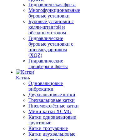
Гидравлическая фреза
Многофункциональные
буровые установки
Буровые установки с
келли-штангой и
обсадным столом
Гидравлические
буровые установки с
пневмоударником
(XQZ)
Гидравлические
грейферы и фрезы
Катки
Одновальцовые
виброкатки
Двухвальцовые катки
Трехвальцовые катки
Пневмоколёсные катки
Мини-катки XCMG
Катки одновальцовые
грунтовые
Катки тротуарные
Катки двухвальцовые
гидравлические