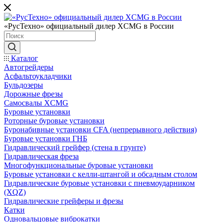
«РусТехно» официальный дилер XCMG в России
Каталог
Автогрейдеры
Асфальтоукладчики
Бульдозеры
Дорожные фрезы
Самосвалы XCMG
Буровые установки
Роторные буровые установки
Буронабивные установки CFA (непрерывного действия)
Буровые установки ГНБ
Гидравлический грейфер (стена в грунте)
Гидравлическая фреза
Многофункциональные буровые установки
Буровые установки с келли-штангой и обсадным столом
Гидравлические буровые установки с пневмоударником
(XQZ)
Гидравлические грейферы и фрезы
Катки
Одновальцовые виброкатки