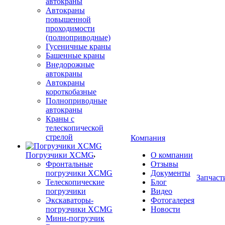
автокраны
Автокраны
повышенной
проходимости
(полноприводные)
Гусеничные краны
Башенные краны
Внедорожные
автокраны
Автокраны
короткобазные
Полноприводные
автокраны
Краны с
телескопической
стрелой
Компания
Погрузчики XCMG
О компании
Фронтальные
Отзывы
погрузчики XCMG
Документы
Запчаст
Телескопические
Блог
погрузчики
Видео
Экскаваторы-
Фотогалерея
погрузчики XCMG
Новости
Мини-погрузчик