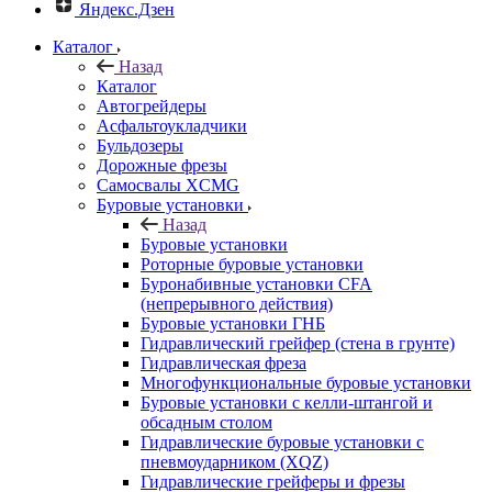
Яндекс.Дзен
Каталог
Назад
Каталог
Автогрейдеры
Асфальтоукладчики
Бульдозеры
Дорожные фрезы
Самосвалы XCMG
Буровые установки
Назад
Буровые установки
Роторные буровые установки
Буронабивные установки CFA
(непрерывного действия)
Буровые установки ГНБ
Гидравлический грейфер (стена в грунте)
Гидравлическая фреза
Многофункциональные буровые установки
Буровые установки с келли-штангой и
обсадным столом
Гидравлические буровые установки с
пневмоударником (XQZ)
Гидравлические грейферы и фрезы