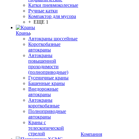
Катки пневмоколесные
Ручные катки
Компактор для мусора
+ ЕЩЕ 1
Краны
Автокраны шоссейные
Короткобазные
автокраны
Автокраны
повышенной
проходимости
(полноприводные)
Гусеничные краны
Башенные краны
Внедорожные
автокраны
Автокраны
короткобазные
Полноприводные
автокраны
Краны с
телескопической
стрелой
Компания