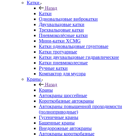
Катки
Назад
Катки
Одновальцовые виброкатки
Двухвальцовые катки
Трехвальцовые катки
Пневмоколёсные катки
Мини-катки XCMG
Катки одновальцовые грунтовые
Катки тротуарные
Катки двухвальцовые гидравлические
Катки пневмоколесные
Ручные катки
Компактор для мусора
Краны
Назад
Краны
Автокраны шоссейные
Короткобазные автокраны
Автокраны повышенной проходимости
(полноприводные)
Гусеничные краны
Башенные краны
Внедорожные автокраны
Автокраны короткобазные