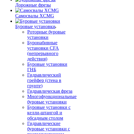
Дорожные фрезы
Самосвалы XCMG
Буровые установки
Роторные буровые
установки
Буронабивные
установки CFA
(непрерывного
действия)
Буровые установки
ГНБ
Гидравлический
грейфер (стена в
грунте)
Гидравлическая фреза
Многофункциональные
буровые установки
Буровые установки с
келли-штангой и
обсадным столом
Гидравлические
буровые установки с