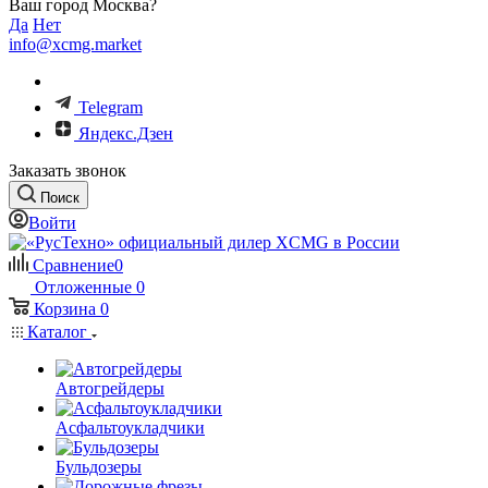
Ваш город Москва?
Да
Нет
info@xcmg.market
Telegram
Яндекс.Дзен
Заказать звонок
Поиск
Войти
Сравнение
0
Отложенные
0
Корзина
0
Каталог
Автогрейдеры
Асфальтоукладчики
Бульдозеры