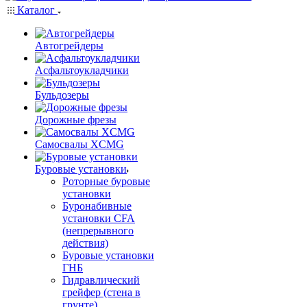
Каталог
Автогрейдеры
Асфальтоукладчики
Бульдозеры
Дорожные фрезы
Самосвалы XCMG
Буровые установки
Роторные буровые
установки
Буронабивные
установки CFA
(непрерывного
действия)
Буровые установки
ГНБ
Гидравлический
грейфер (стена в
грунте)