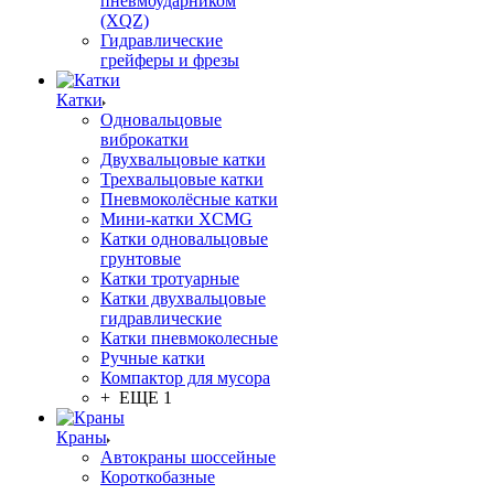
пневмоударником
(XQZ)
Гидравлические
грейферы и фрезы
Катки
Одновальцовые
виброкатки
Двухвальцовые катки
Трехвальцовые катки
Пневмоколёсные катки
Мини-катки XCMG
Катки одновальцовые
грунтовые
Катки тротуарные
Катки двухвальцовые
гидравлические
Катки пневмоколесные
Ручные катки
Компактор для мусора
+ ЕЩЕ 1
Краны
Автокраны шоссейные
Короткобазные