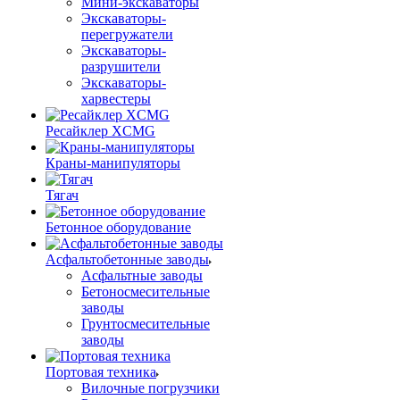
Мини-экскаваторы
Экскаваторы-
перегружатели
Экскаваторы-
разрушители
Экскаваторы-
харвестеры
Ресайклер XCMG
Краны-манипуляторы
Тягач
Бетонное оборудование
Асфальтобетонные заводы
Асфальтные заводы
Бетоносмесительные
заводы
Грунтосмесительные
заводы
Портовая техника
Вилочные погрузчики