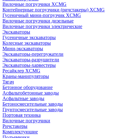
Вилочные погрузчики XCMG
Контейнерные погрузчики (ричстакеры) XCMG
Гусеничный мини-погрузчик XCMG
Вилочные погрузчики дизельные
Вилочные погрузчики электрические
Экскаваторы
Гусеничные экскаваторы
Колесные экскаваторы
Мини-экскаваторы
Экскаваторы-перегружатели
Экскаваторы-разрушители
Экскаваторы-харвестеры
Ресайклер XCMG
Краны-манипуляторы
Тягач
Бетонное оборудование
Асфальтобетонные заводы
Асфальтные заводы
Бетоносмесительные заводы
Грунтосмесительные заводы
Портовая техника
Вилочные погрузчики
Ричстакеры
Комплектующие
Подъемники