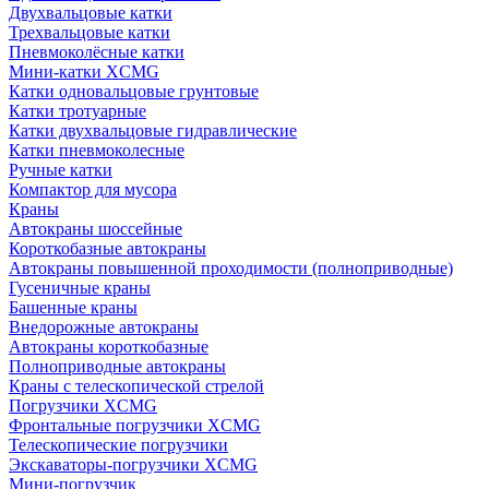
Двухвальцовые катки
Трехвальцовые катки
Пневмоколёсные катки
Мини-катки XCMG
Катки одновальцовые грунтовые
Катки тротуарные
Катки двухвальцовые гидравлические
Катки пневмоколесные
Ручные катки
Компактор для мусора
Краны
Автокраны шоссейные
Короткобазные автокраны
Автокраны повышенной проходимости (полноприводные)
Гусеничные краны
Башенные краны
Внедорожные автокраны
Автокраны короткобазные
Полноприводные автокраны
Краны с телескопической стрелой
Погрузчики XCMG
Фронтальные погрузчики XCMG
Телескопические погрузчики
Экскаваторы-погрузчики XCMG
Мини-погрузчик