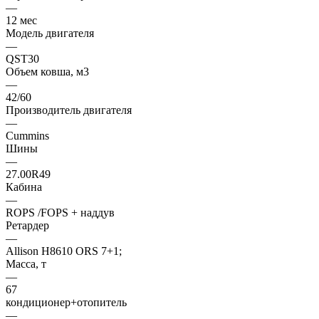
—
12 мес
Модель двигателя
—
QST30
Объем ковша, м3
—
42/60
Производитель двигателя
—
Cummins
Шины
—
27.00R49
Кабина
—
ROPS /FOPS + наддув
Ретардер
—
Allison H8610 ORS 7+1;
Масса, т
—
67
кондиционер+отопитель
—