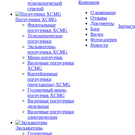
Компания
телескопической
стрелой
О компании
Отзывы
Погрузчики XCMG
Документы
Фронтальные
Запчаст
Блог
погрузчики XCMG
Видео
Телескопические
Фотогалерея
погрузчики
Новости
Экскаваторы-
погрузчики XCMG
Мини-погрузчик
Вилочные погрузчики
XCMG
Контейнерные
погрузчики
(ричстакеры) XCMG
Гусеничный мини-
погрузчик XCMG
Вилочные погрузчики
дизельные
Вилочные погрузчики
электрические
Экскаваторы
Гусеничные