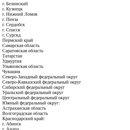
г. Белинский
г. Кузнецк
г. Нижний Ломов
г. Пенза
г. Сердобск
г. Спасск
г. Сурскд
Пермский край
Самарская область
Саратовская область
Татарстан
Удмуртия
Ульяновская область
Чувашия
Северо-Западный федеральный округ
Северо-Кавказский федеральный округ
Сибирский федеральный округ
Уральский федеральный округ
Центральный федеральный округ
Южный федеральный округ:
Астраханская область
Волгоградская область
Краснодарский край:
г. Абинск
г. Анапа