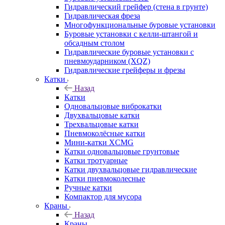
Гидравлический грейфер (стена в грунте)
Гидравлическая фреза
Многофункциональные буровые установки
Буровые установки с келли-штангой и
обсадным столом
Гидравлические буровые установки с
пневмоударником (XQZ)
Гидравлические грейферы и фрезы
Катки
Назад
Катки
Одновальцовые виброкатки
Двухвальцовые катки
Трехвальцовые катки
Пневмоколёсные катки
Мини-катки XCMG
Катки одновальцовые грунтовые
Катки тротуарные
Катки двухвальцовые гидравлические
Катки пневмоколесные
Ручные катки
Компактор для мусора
Краны
Назад
Краны