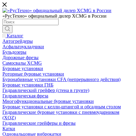
«РусТехно» официальный дилер XCMG в России
Каталог
Автогрейдеры
Асфальтоукладчики
Бульдозеры
Дорожные фрезы
Самосвалы XCMG
Буровые установки
Роторные буровые установки
Буронабивные установки CFA (непрерывного действия)
Буровые установки ГНБ
Гидравлический грейфер (стена в грунте)
Гидравлическая фреза
Многофункциональные буровые установки
Буровые установки с келли-штангой и обсадным столом
Гидравлические буровые установки с пневмоударником
(XQZ)
Гидравлические грейферы и фрезы
Катки
Одновальцовые виброкатки