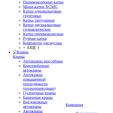
Пневмоколёсные катки
Мини-катки XCMG
Катки одновальцовые
грунтовые
Катки тротуарные
Катки двухвальцовые
гидравлические
Катки пневмоколесные
Ручные катки
Компактор для мусора
+ ЕЩЕ 1
Краны
Автокраны шоссейные
Короткобазные
автокраны
Автокраны
повышенной
проходимости
(полноприводные)
Гусеничные краны
Башенные краны
Внедорожные
Компания
автокраны
Автокраны