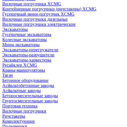
Вилочные погрузчики XCMG
Контейнерные погрузчики (ричстакеры) XCMG
Гусеничный мини-погрузчик XCMG
Вилочные погрузчики дизельные
Вилочные погрузчики электрические
Экскаваторы
Гусеничные экскаваторы
Колесные экскаваторы
Мини-экскаваторы
Экскаваторы-перегружатели
Экскаваторы-разрушители
Экскаваторы-харвестеры
Ресайклер XCMG
Краны-манипуляторы
Тягач
Бетонное оборудование
Асфальтобетонные заводы
Асфальтные заводы
Бетоносмесительные заводы
Грунтосмесительные заводы
Портовая техника
Вилочные погрузчики
Ричстакеры
Комплектующие
Подъемники