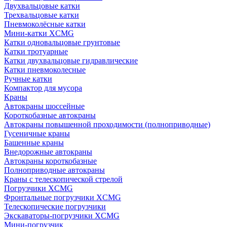
Двухвальцовые катки
Трехвальцовые катки
Пневмоколёсные катки
Мини-катки XCMG
Катки одновальцовые грунтовые
Катки тротуарные
Катки двухвальцовые гидравлические
Катки пневмоколесные
Ручные катки
Компактор для мусора
Краны
Автокраны шоссейные
Короткобазные автокраны
Автокраны повышенной проходимости (полноприводные)
Гусеничные краны
Башенные краны
Внедорожные автокраны
Автокраны короткобазные
Полноприводные автокраны
Краны с телескопической стрелой
Погрузчики XCMG
Фронтальные погрузчики XCMG
Телескопические погрузчики
Экскаваторы-погрузчики XCMG
Мини-погрузчик