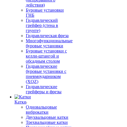
действия)
Буровые установки
ГНБ
Гидравлический
грейфер (стена в
грунте)
Гидравлическая фреза
Многофункциональные
буровые установки
Буровые установки с
келли-штангой и
обсадным столом
Гидравлические
буровые установки с
пневмоударником
(XQZ)
Гидравлические
грейферы и фрезы
Катки
Одновальцовые
виброкатки
Двухвальцовые катки
Трехвальцовые катки