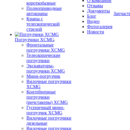
О компании
короткобазные
Отзывы
Полноприводные
Документы
автокраны
Запчаст
Блог
Краны с
Видео
телескопической
Фотогалерея
стрелой
Новости
Погрузчики XCMG
Фронтальные
погрузчики XCMG
Телескопические
погрузчики
Экскаваторы-
погрузчики XCMG
Мини-погрузчик
Вилочные погрузчики
XCMG
Контейнерные
погрузчики
(ричстакеры) XCMG
Гусеничный мини-
погрузчик XCMG
Вилочные погрузчики
дизельные
Вилочные погрузчики