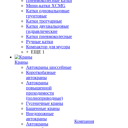
Пневмоколёсные катки
Мини-катки XCMG
Катки одновальцовые
грунтовые
Катки тротуарные
Катки двухвальцовые
гидравлические
Катки пневмоколесные
Ручные катки
Компактор для мусора
+ ЕЩЕ 1
Краны
Автокраны шоссейные
Короткобазные
автокраны
Автокраны
повышенной
проходимости
(полноприводные)
Гусеничные краны
Башенные краны
Внедорожные
автокраны
Компания
Автокраны