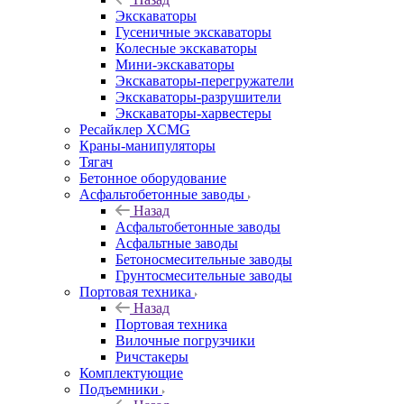
Экскаваторы
Гусеничные экскаваторы
Колесные экскаваторы
Мини-экскаваторы
Экскаваторы-перегружатели
Экскаваторы-разрушители
Экскаваторы-харвестеры
Ресайклер XCMG
Краны-манипуляторы
Тягач
Бетонное оборудование
Асфальтобетонные заводы
Назад
Асфальтобетонные заводы
Асфальтные заводы
Бетоносмесительные заводы
Грунтосмесительные заводы
Портовая техника
Назад
Портовая техника
Вилочные погрузчики
Ричстакеры
Комплектующие
Подъемники