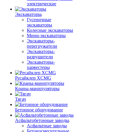
электрические
Экскаваторы
Гусеничные
экскаваторы
Колесные экскаваторы
Мини-экскаваторы
Экскаваторы-
перегружатели
Экскаваторы-
разрушители
Экскаваторы-
харвестеры
Ресайклер XCMG
Краны-манипуляторы
Тягач
Бетонное оборудование
Асфальтобетонные заводы
Асфальтные заводы
Бетоносмесительные