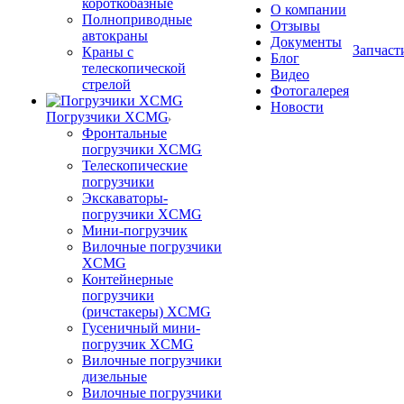
короткобазные
О компании
Полноприводные
Отзывы
автокраны
Документы
Запчаст
Краны с
Блог
телескопической
Видео
стрелой
Фотогалерея
Новости
Погрузчики XCMG
Фронтальные
погрузчики XCMG
Телескопические
погрузчики
Экскаваторы-
погрузчики XCMG
Мини-погрузчик
Вилочные погрузчики
XCMG
Контейнерные
погрузчики
(ричстакеры) XCMG
Гусеничный мини-
погрузчик XCMG
Вилочные погрузчики
дизельные
Вилочные погрузчики