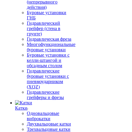
(непрерывного
действия)
Буровые установки
ГНБ
Гидравлический
грейфер (стена в
грунте)
Гидравлическая фреза
Многофункциональные
буровые установки
Буровые установки с
келли-штангой и
обсадным столом
Гидравлические
буровые установки с
пневмоударником
(XQZ)
Гидравлические
грейферы и фрезы
Катки
Одновальцовые
виброкатки
Двухвальцовые катки
Трехвальцовые катки