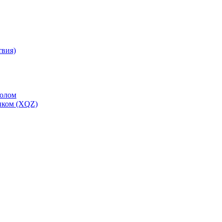
твия)
толом
иком (XQZ)