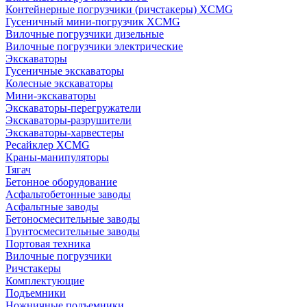
Контейнерные погрузчики (ричстакеры) XCMG
Гусеничный мини-погрузчик XCMG
Вилочные погрузчики дизельные
Вилочные погрузчики электрические
Экскаваторы
Гусеничные экскаваторы
Колесные экскаваторы
Мини-экскаваторы
Экскаваторы-перегружатели
Экскаваторы-разрушители
Экскаваторы-харвестеры
Ресайклер XCMG
Краны-манипуляторы
Тягач
Бетонное оборудование
Асфальтобетонные заводы
Асфальтные заводы
Бетоносмесительные заводы
Грунтосмесительные заводы
Портовая техника
Вилочные погрузчики
Ричстакеры
Комплектующие
Подъемники
Ножничные подъемники