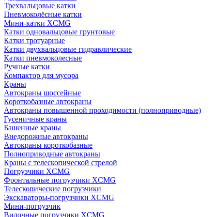
Трехвальцовые катки
Пневмоколёсные катки
Мини-катки XCMG
Катки одновальцовые грунтовые
Катки тротуарные
Катки двухвальцовые гидравлические
Катки пневмоколесные
Ручные катки
Компактор для мусора
Краны
Автокраны шоссейные
Короткобазные автокраны
Автокраны повышенной проходимости (полноприводные)
Гусеничные краны
Башенные краны
Внедорожные автокраны
Автокраны короткобазные
Полноприводные автокраны
Краны с телескопической стрелой
Погрузчики XCMG
Фронтальные погрузчики XCMG
Телескопические погрузчики
Экскаваторы-погрузчики XCMG
Мини-погрузчик
Вилочные погрузчики XCMG