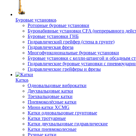
Буровые установки
Роторные буровые установки
Буронабивные установки CFA (непрерывного дейс
Буровые установки ГНБ
Гидравлический грейфер (стена в грунте)
Гидравлическая фреза
Многофункциональные буровые установки
Буровые установки с келли-штангой и обсадным с
Гидравлические буровые установки с пневмоударн
Гидравлические грейферы и фрезы
Катки
Одновальцовые виброкатки
Двухвальцовые катки
Трехвальцовые катки
Пневмоколёсные катки
Мини-катки XCMG
Катки одновальцовые грунтовые
Катки тротуарные
Катки двухвальцовые гидравлические
Катки пневмоколесные
Ручные катки