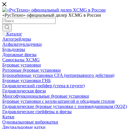
«РусТехно» официальный дилер XCMG в России
Каталог
Автогрейдеры
Асфальтоукладчики
Бульдозеры
Дорожные фрезы
Самосвалы XCMG
Буровые установки
Роторные буровые установки
Буронабивные установки CFA (непрерывного действия)
Буровые установки ГНБ
Гидравлический грейфер (стена в грунте)
Гидравлическая фреза
Многофункциональные буровые установки
Буровые установки с келли-штангой и обсадным столом
Гидравлические буровые установки с пневмоударником (XQZ)
Гидравлические грейферы и фрезы
Катки
Одновальцовые виброкатки
Двухвальцовые катки