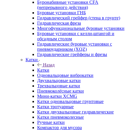
Буронабивные установки CFA
(непрерывного действия)
Буровые установки ГНБ
Гидравлический грейфер (стена в грунте)
Гидравлическая фреза
Многофункциональные буровые установки
Буровые установки с келли-штангой и
обсадным столом
Гидравлические буровые установки с
пневмоударником (XQZ)
Гидравлические грейферы и фрезы
Катки
Назад
Катки
Одновальцовые виброкатки
Двухвальцовые катки
Трехвальцовые катки
Пневмоколёсные катки
Мини-катки XCMG
Катки одновальцовые грунтовые
Катки тротуарные
Катки двухвальцовые гидравлические
Катки пневмоколесные
Ручные катки
Компактор для мусора