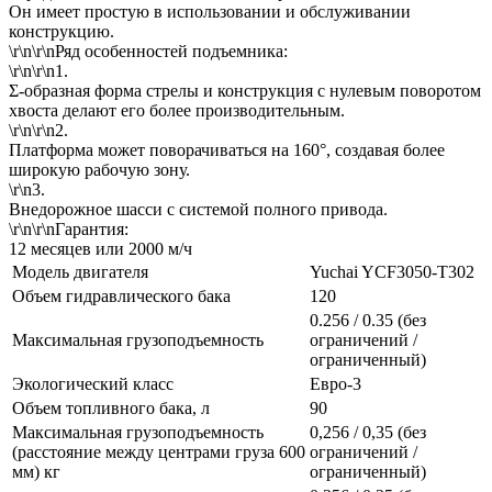
Он имеет простую в использовании и обслуживании
конструкцию.
\r\n\r\nРяд особенностей подъемника:
\r\n\r\n1.
Σ-образная форма стрелы и конструкция с нулевым поворотом
хвоста делают его более производительным.
\r\n\r\n2.
Платформа может поворачиваться на 160°, создавая более
широкую рабочую зону.
\r\n3.
Внедорожное шасси с системой полного привода.
\r\n\r\nГарантия:
12 месяцев или 2000 м/ч
Модель двигателя
Yuchai YCF3050-T302
Объем гидравлического бака
120
0.256 / 0.35 (без
Максимальная грузоподъемность
ограничений /
ограниченный)
Экологический класс
Евро-3
Объем топливного бака, л
90
Максимальная грузоподъемность
0,256 / 0,35 (без
(расстояние между центрами груза 600
ограничений /
мм) кг
ограниченный)