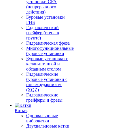
установки CFA
(непрерывного
действия)
Буровые установки
ГНБ
Гидравлический
грейфер (стена в
грунте)
Гидравлическая фреза
Многофункциональные
буровые установки
Буровые установки с
келли-штангой и
обсадным столом
Гидравлические
буровые установки с
пневмоударником
(XQZ)
Гидравлические
грейферы и фрезы
Катки
Одновальцовые
виброкатки
Двухвальцовые катки