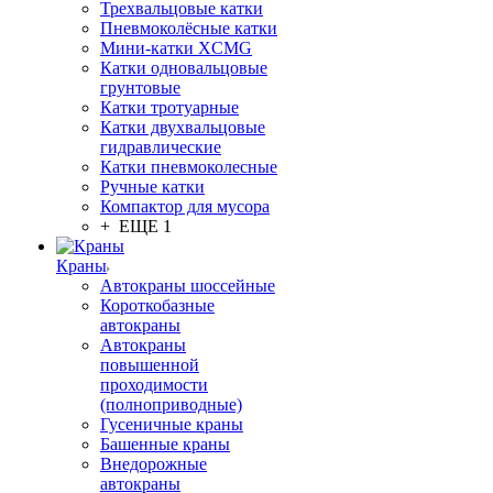
Трехвальцовые катки
Пневмоколёсные катки
Мини-катки XCMG
Катки одновальцовые
грунтовые
Катки тротуарные
Катки двухвальцовые
гидравлические
Катки пневмоколесные
Ручные катки
Компактор для мусора
+ ЕЩЕ 1
Краны
Автокраны шоссейные
Короткобазные
автокраны
Автокраны
повышенной
проходимости
(полноприводные)
Гусеничные краны
Башенные краны
Внедорожные
автокраны