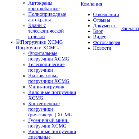
Автокраны
Компания
короткобазные
Полноприводные
О компании
автокраны
Отзывы
Краны с
Документы
Запчаст
телескопической
Блог
стрелой
Видео
Фотогалерея
Погрузчики XCMG
Новости
Фронтальные
погрузчики XCMG
Телескопические
погрузчики
Экскаваторы-
погрузчики XCMG
Мини-погрузчик
Вилочные погрузчики
XCMG
Контейнерные
погрузчики
(ричстакеры) XCMG
Гусеничный мини-
погрузчик XCMG
Вилочные погрузчики
дизельные