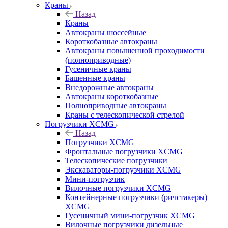
Краны
Назад
Краны
Автокраны шоссейные
Короткобазные автокраны
Автокраны повышенной проходимости
(полноприводные)
Гусеничные краны
Башенные краны
Внедорожные автокраны
Автокраны короткобазные
Полноприводные автокраны
Краны с телескопической стрелой
Погрузчики XCMG
Назад
Погрузчики XCMG
Фронтальные погрузчики XCMG
Телескопические погрузчики
Экскаваторы-погрузчики XCMG
Мини-погрузчик
Вилочные погрузчики XCMG
Контейнерные погрузчики (ричстакеры)
XCMG
Гусеничный мини-погрузчик XCMG
Вилочные погрузчики дизельные