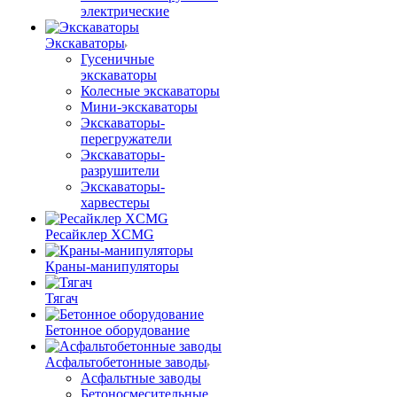
электрические
Экскаваторы
Гусеничные
экскаваторы
Колесные экскаваторы
Мини-экскаваторы
Экскаваторы-
перегружатели
Экскаваторы-
разрушители
Экскаваторы-
харвестеры
Ресайклер XCMG
Краны-манипуляторы
Тягач
Бетонное оборудование
Асфальтобетонные заводы
Асфальтные заводы
Бетоносмесительные