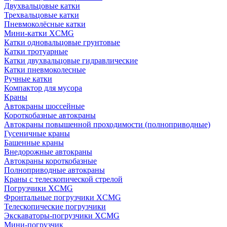
Двухвальцовые катки
Трехвальцовые катки
Пневмоколёсные катки
Мини-катки XCMG
Катки одновальцовые грунтовые
Катки тротуарные
Катки двухвальцовые гидравлические
Катки пневмоколесные
Ручные катки
Компактор для мусора
Краны
Автокраны шоссейные
Короткобазные автокраны
Автокраны повышенной проходимости (полноприводные)
Гусеничные краны
Башенные краны
Внедорожные автокраны
Автокраны короткобазные
Полноприводные автокраны
Краны с телескопической стрелой
Погрузчики XCMG
Фронтальные погрузчики XCMG
Телескопические погрузчики
Экскаваторы-погрузчики XCMG
Мини-погрузчик