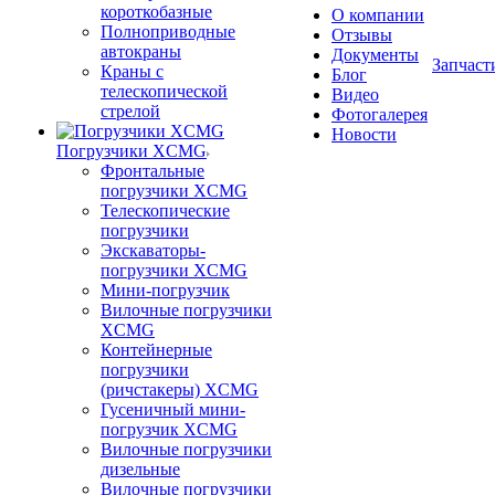
короткобазные
О компании
Полноприводные
Отзывы
автокраны
Документы
Запчаст
Краны с
Блог
телескопической
Видео
стрелой
Фотогалерея
Новости
Погрузчики XCMG
Фронтальные
погрузчики XCMG
Телескопические
погрузчики
Экскаваторы-
погрузчики XCMG
Мини-погрузчик
Вилочные погрузчики
XCMG
Контейнерные
погрузчики
(ричстакеры) XCMG
Гусеничный мини-
погрузчик XCMG
Вилочные погрузчики
дизельные
Вилочные погрузчики