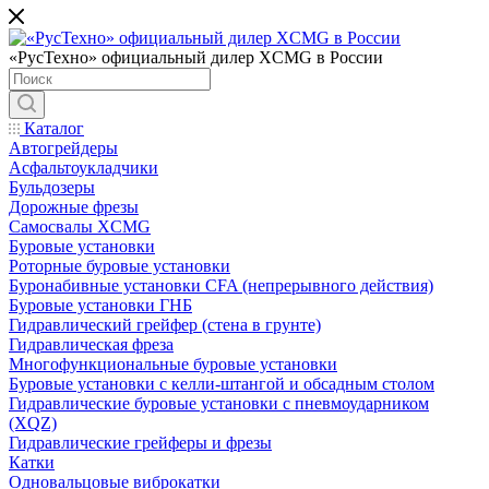
«РусТехно» официальный дилер XCMG в России
Каталог
Автогрейдеры
Асфальтоукладчики
Бульдозеры
Дорожные фрезы
Самосвалы XCMG
Буровые установки
Роторные буровые установки
Буронабивные установки CFA (непрерывного действия)
Буровые установки ГНБ
Гидравлический грейфер (стена в грунте)
Гидравлическая фреза
Многофункциональные буровые установки
Буровые установки с келли-штангой и обсадным столом
Гидравлические буровые установки с пневмоударником
(XQZ)
Гидравлические грейферы и фрезы
Катки
Одновальцовые виброкатки