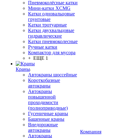
Пневмоколёсные катки
Мини-катки XCMG
Катки одновальцовые
грунтовые
Катки тротуарные
Катки двухвальцовые
гидравлические
Катки пневмоколесные
Ручные катки
Компактор для мусора
+ ЕЩЕ 1
Краны
Автокраны шоссейные
Короткобазные
автокраны
Автокраны
повышенной
проходимости
(полноприводные)
Гусеничные краны
Башенные краны
Внедорожные
автокраны
Компания
Автокраны