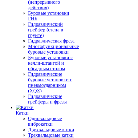
(непрерывного
действия)
Буровые установки
ГНБ
Гидравлический
грейфер (стена в
грунте)
Гидравлическая фреза
Многофункциональные
буровые установки
Буровые установки с
келли-штангой и
обсадным столом
Гидравлические
буровые установки с
пневмоударником
(XQZ)
Гидравлические
грейферы и фрезы
Катки
Одновальцовые
виброкатки
Двухвальцовые катки
Трехвальцовые катки