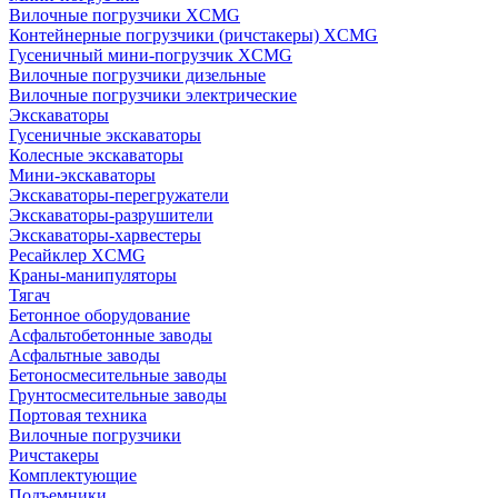
Вилочные погрузчики XCMG
Контейнерные погрузчики (ричстакеры) XCMG
Гусеничный мини-погрузчик XCMG
Вилочные погрузчики дизельные
Вилочные погрузчики электрические
Экскаваторы
Гусеничные экскаваторы
Колесные экскаваторы
Мини-экскаваторы
Экскаваторы-перегружатели
Экскаваторы-разрушители
Экскаваторы-харвестеры
Ресайклер XCMG
Краны-манипуляторы
Тягач
Бетонное оборудование
Асфальтобетонные заводы
Асфальтные заводы
Бетоносмесительные заводы
Грунтосмесительные заводы
Портовая техника
Вилочные погрузчики
Ричстакеры
Комплектующие
Подъемники