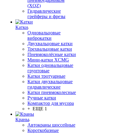
пневмоударником
(XQZ)
Гидравлические
грейферы и фрезы
Катки
Одновальцовые
виброкатки
Двухвальцовые катки
Трехвальцовые катки
Пневмоколёсные катки
Мини-катки XCMG
Катки одновальцовые
грунтовые
Катки тротуарные
Катки двухвальцовые
гидравлические
Катки пневмоколесные
Ручные катки
Компактор для мусора
+ ЕЩЕ 1
Краны
Автокраны шоссейные
Короткобазные