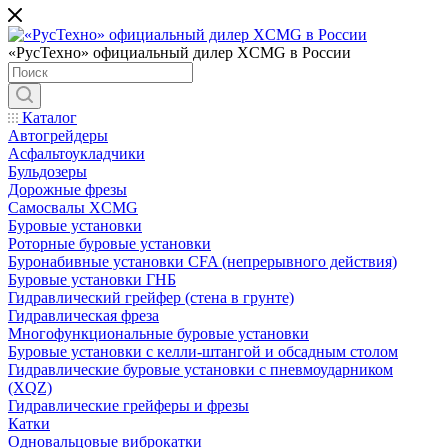
«РусТехно» официальный дилер XCMG в России
Каталог
Автогрейдеры
Асфальтоукладчики
Бульдозеры
Дорожные фрезы
Самосвалы XCMG
Буровые установки
Роторные буровые установки
Буронабивные установки CFA (непрерывного действия)
Буровые установки ГНБ
Гидравлический грейфер (стена в грунте)
Гидравлическая фреза
Многофункциональные буровые установки
Буровые установки с келли-штангой и обсадным столом
Гидравлические буровые установки с пневмоударником
(XQZ)
Гидравлические грейферы и фрезы
Катки
Одновальцовые виброкатки