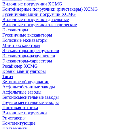
Вилочные погрузчики XCMG
Контейнерные погрузчики (ричстакеры) XCMG
Гусеничный мини-погрузчик XCMG
Вилочные погрузчики дизельные
Вилочные погрузчики электрические
Экскаваторы
Гусеничные экскаваторы
Колесные экскаваторы
Мини-экскаваторы
Экскаваторы-перегружатели
Экскаваторы-разрушители
Экскаваторы-харвестеры
Ресайклер XCMG
Краны-манипуляторы
Тягач
Бетонное оборудование
Асфальтобетонные заводы
Асфальтные заводы
Бетоносмесительные заводы
Грунтосмесительные заводы
Портовая техника
Вилочные погрузчики
Ричстакеры
Комплектующие
Подъемники