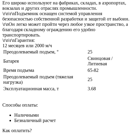
Его широко используют на фабриках, складах, в аэропортах,
вокзалах и других отраслях промышленности.
\r\n\r\nПодъемник оснащен системой управления
безопасностью собственной разработки и защитой от выбоин.
\r\nОн легко может пройти через любое узкое пространство, а
благодаря складному ограждению его удобно
транспортировать.
\r\n\r\nГарантия:
12 месяцев или 2000 м/ч
Преодолеваемый подъем, °
25
Свинцовая /
Батарея
Литиевая
Время подъема
65-82
Преодолеваемый подъем (тяжелая
25
нагрузка)
Эксплуатационная масса, т
3.68
Способы оплаты:
Наличными
Безналичный расчет
Как оплатить?