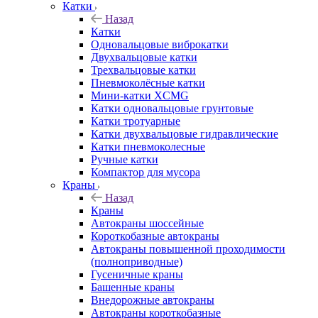
Катки
Назад
Катки
Одновальцовые виброкатки
Двухвальцовые катки
Трехвальцовые катки
Пневмоколёсные катки
Мини-катки XCMG
Катки одновальцовые грунтовые
Катки тротуарные
Катки двухвальцовые гидравлические
Катки пневмоколесные
Ручные катки
Компактор для мусора
Краны
Назад
Краны
Автокраны шоссейные
Короткобазные автокраны
Автокраны повышенной проходимости
(полноприводные)
Гусеничные краны
Башенные краны
Внедорожные автокраны
Автокраны короткобазные