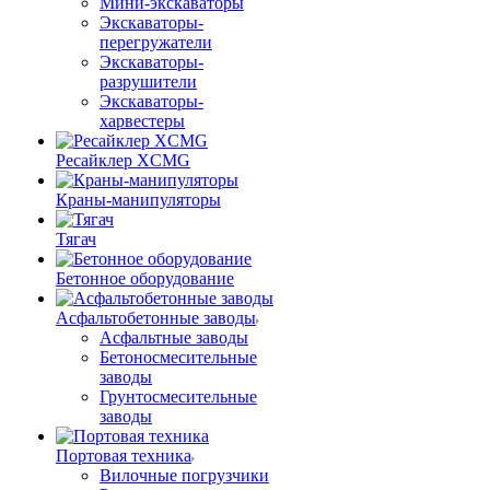
Мини-экскаваторы
Экскаваторы-
перегружатели
Экскаваторы-
разрушители
Экскаваторы-
харвестеры
Ресайклер XCMG
Краны-манипуляторы
Тягач
Бетонное оборудование
Асфальтобетонные заводы
Асфальтные заводы
Бетоносмесительные
заводы
Грунтосмесительные
заводы
Портовая техника
Вилочные погрузчики