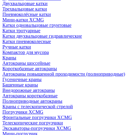
Двухвальцовые катки
Трехвальцовые катки
Пневмоколёсные катки
Мини-катки XCMG
Катки одновальцовые грунтовые
Катки тротуарные
Катки двухвальцовые гидравлические
Катки пневмоколесные
Ручные катки
Компактор для мусора
Краны
Автокраны шоссейные
Короткобазные автокраны
Автокраны повышенной проходимости (полноприводные)
Гусеничные краны
Башенные краны
Внедорожные автокраны
Автокраны короткобазные
Полноприводные автокраны
Краны с телескопической стрелой
Погрузчики XCMG
Фронтальные погрузчики XCMG
Телескопические погрузчики
Экскаваторы-погрузчики XCMG
Мини-погрузчик