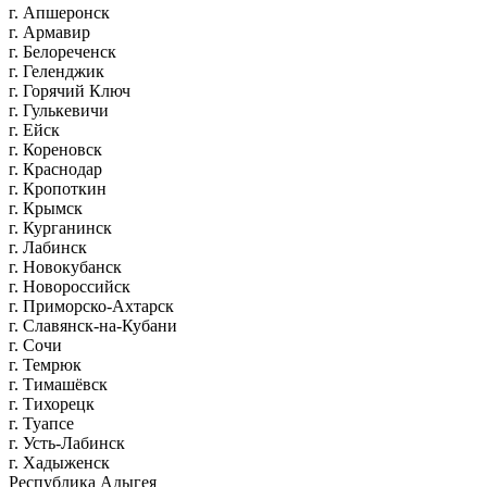
г. Апшеронск
г. Армавир
г. Белореченск
г. Геленджик
г. Горячий Ключ
г. Гулькевичи
г. Ейск
г. Кореновск
г. Краснодар
г. Кропоткин
г. Крымск
г. Курганинск
г. Лабинск
г. Новокубанск
г. Новороссийск
г. Приморско-Ахтарск
г. Славянск-на-Кубани
г. Сочи
г. Темрюк
г. Тимашёвск
г. Тихорецк
г. Туапсе
г. Усть-Лабинск
г. Хадыженск
Республика Адыгея