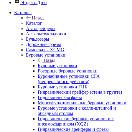
Яндекс.Дзен
Каталог
Назад
Каталог
Автогрейдеры
Асфальтоукладчики
Бульдозеры
Дорожные фрезы
Самосвалы XCMG
Буровые установки
Назад
Буровые установки
Роторные буровые установки
Буронабивные установки CFA
(непрерывного действия)
Буровые установки ГНБ
Гидравлический грейфер (стена в грунте)
Гидравлическая фреза
Многофункциональные буровые установки
Буровые установки с келли-штангой и
обсадным столом
Гидравлические буровые установки с
пневмоударником (XQZ)
Гидравлические грейферы и фрезы