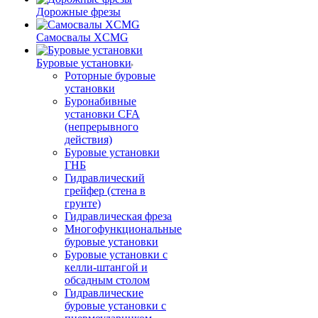
Дорожные фрезы
Самосвалы XCMG
Буровые установки
Роторные буровые
установки
Буронабивные
установки CFA
(непрерывного
действия)
Буровые установки
ГНБ
Гидравлический
грейфер (стена в
грунте)
Гидравлическая фреза
Многофункциональные
буровые установки
Буровые установки с
келли-штангой и
обсадным столом
Гидравлические
буровые установки с