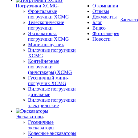
Погрузчики XCMG
О компании
Фронтальные
Отзывы
погрузчики XCMG
Документы
Запчаст
Телескопические
Блог
погрузчики
Видео
Экскаваторы-
Фотогалерея
погрузчики XCMG
Новости
Мини-погрузчик
Вилочные погрузчики
XCMG
Контейнерные
погрузчики
(ричстакеры) XCMG
Гусеничный мини-
погрузчик XCMG
Вилочные погрузчики
дизельные
Вилочные погрузчики
электрические
Экскаваторы
Гусеничные
экскаваторы
Колесные экскаваторы