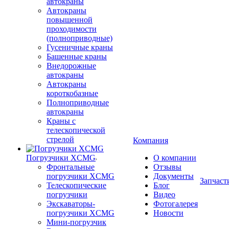
автокраны
Автокраны
повышенной
проходимости
(полноприводные)
Гусеничные краны
Башенные краны
Внедорожные
автокраны
Автокраны
короткобазные
Полноприводные
автокраны
Краны с
телескопической
стрелой
Компания
Погрузчики XCMG
О компании
Фронтальные
Отзывы
погрузчики XCMG
Документы
Запчаст
Телескопические
Блог
погрузчики
Видео
Экскаваторы-
Фотогалерея
погрузчики XCMG
Новости
Мини-погрузчик