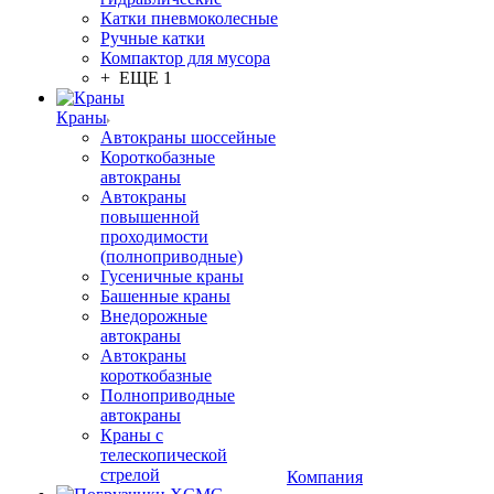
Катки пневмоколесные
Ручные катки
Компактор для мусора
+ ЕЩЕ 1
Краны
Автокраны шоссейные
Короткобазные
автокраны
Автокраны
повышенной
проходимости
(полноприводные)
Гусеничные краны
Башенные краны
Внедорожные
автокраны
Автокраны
короткобазные
Полноприводные
автокраны
Краны с
телескопической
стрелой
Компания