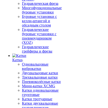
Гидравлическая фреза
Многофункциональные
буровые установки
Буровые установки с
келли-штангой и
обсадным столом
Гидравлические
буровые установки с
пневмоударником
(XQZ)
Гидравлические
грейферы и фрезы
Катки
Одновальцовые
виброкатки
Двухвальцовые катки
Трехвальцовые катки
Пневмоколёсные катки
Мини-катки XCMG
Катки одновальцовые
грунтовые
Катки тротуарные
Катки двухвальцовые
гидравлические