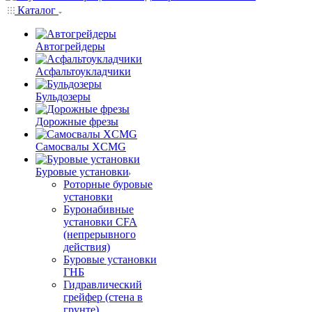
Каталог
Автогрейдеры
Асфальтоукладчики
Бульдозеры
Дорожные фрезы
Самосвалы XCMG
Буровые установки
Роторные буровые
установки
Буронабивные
установки CFA
(непрерывного
действия)
Буровые установки
ГНБ
Гидравлический
грейфер (стена в
грунте)