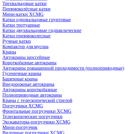
Трехвальцовые катки
Пневмоколёсные катки
Мини-катки XCMG
Катки одновальцовые грунтовые
Катки тротуарные
Катки двухвальцовые гидравлические
Катки пневмоколесные
Ручные катки
Компактор для мусора
Краны
Автокраны шоссейные
Короткобазные автокраны
Автокраны повышенной проходимости (полноприводные)
Гусеничные краны
Башенные краны
Внедорожные автокраны
Автокраны короткобазные
Полноприводные автокраны
Краны с телескопической стрелой
Погрузчики XCMG
Фронтальные погрузчики XCMG
Телескопические погрузчики
Экскаваторы-погрузчики XCMG
Мини-погрузчик
Вилочные погрузчики XCMG