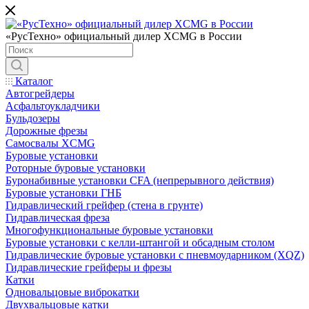
«РусТехно» официальный дилер XCMG в России
Каталог
Автогрейдеры
Асфальтоукладчики
Бульдозеры
Дорожные фрезы
Самосвалы XCMG
Буровые установки
Роторные буровые установки
Буронабивные установки CFA (непрерывного действия)
Буровые установки ГНБ
Гидравлический грейфер (стена в грунте)
Гидравлическая фреза
Многофункциональные буровые установки
Буровые установки с келли-штангой и обсадным столом
Гидравлические буровые установки с пневмоударником (XQZ)
Гидравлические грейферы и фрезы
Катки
Одновальцовые виброкатки
Двухвальцовые катки