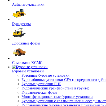
Асфальтоукладчики
Бульдозеры
Дорожные фрезы
Самосвалы XCMG
Буровые установки
Роторные буровые установки
Буронабивные установки CFA (непрерывного дейс
Буровые установки ГНБ
Гидравлический грейфер (стена в грунте)
Гидравлическая фреза
Многофункциональные буровые установки
Буровые установки с келли-штангой и обсадным с
Гидравлические буровые установки с пневмоударн