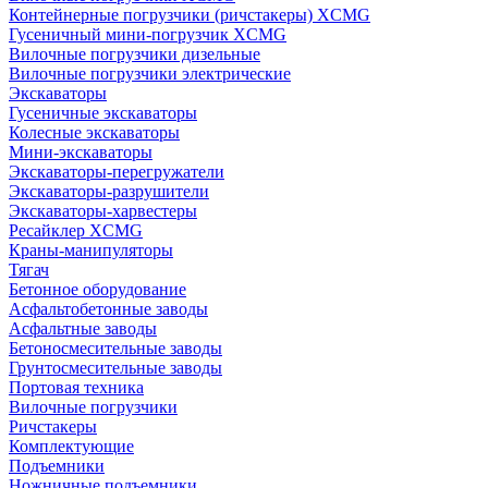
Контейнерные погрузчики (ричстакеры) XCMG
Гусеничный мини-погрузчик XCMG
Вилочные погрузчики дизельные
Вилочные погрузчики электрические
Экскаваторы
Гусеничные экскаваторы
Колесные экскаваторы
Мини-экскаваторы
Экскаваторы-перегружатели
Экскаваторы-разрушители
Экскаваторы-харвестеры
Ресайклер XCMG
Краны-манипуляторы
Тягач
Бетонное оборудование
Асфальтобетонные заводы
Асфальтные заводы
Бетоносмесительные заводы
Грунтосмесительные заводы
Портовая техника
Вилочные погрузчики
Ричстакеры
Комплектующие
Подъемники
Ножничные подъемники