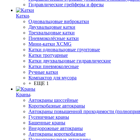
Гидравлические грейферы и фрезы
Катки
Одновальцовые виброкатки
Двухвальцовые катки
Трехвальцовые катки
Пневмоколёсные катки
Мини-катки XCMG
Катки одновальцовые грунтовые
Катки тротуарные
Катки двухвальцовые гидравлические
Катки пневмоколесные
Ручные катки
Компактор для мусора
+ ЕЩЕ 1
Краны
Автокраны шоссейные
Короткобазные автокраны
Автокраны повышенной проходимости (полнопри
Гусеничные краны
Башенные краны
Внедорожные автокраны
Автокраны короткобазные
Полноприводные автокраны