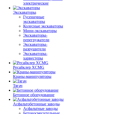
электрические
Экскаваторы
Гусеничные
экскаваторы
Колесные экскаваторы
Мини-экскаваторы
Экскаваторы-
перегружатели
Экскаваторы-
разрушители
Экскаваторы-
харвестеры
Ресайклер XCMG
Краны-манипуляторы
Тягач
Бетонное оборудование
Асфальтобетонные заводы
Асфальтные заводы
Бетоносмесительные