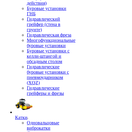
действия)
Буровые установки
ГНБ
Гидравлический
грейфер (стена в
грунте)
Гидравлическая фреза
Многофункциональные
буровые установки
Буровые установки с
келли-штангой и
обсадным столом
Гидравлические
буровые установки с
пневмоударником
(XQZ)
Гидравлические
грейферы и фрезы
Катки
Одновальцовые
виброкатки