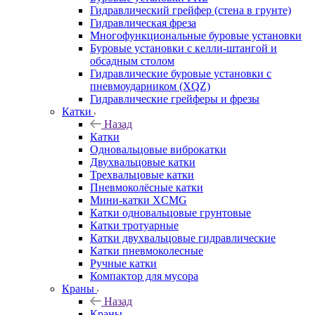
Гидравлический грейфер (стена в грунте)
Гидравлическая фреза
Многофункциональные буровые установки
Буровые установки с келли-штангой и
обсадным столом
Гидравлические буровые установки с
пневмоударником (XQZ)
Гидравлические грейферы и фрезы
Катки
Назад
Катки
Одновальцовые виброкатки
Двухвальцовые катки
Трехвальцовые катки
Пневмоколёсные катки
Мини-катки XCMG
Катки одновальцовые грунтовые
Катки тротуарные
Катки двухвальцовые гидравлические
Катки пневмоколесные
Ручные катки
Компактор для мусора
Краны
Назад
Краны