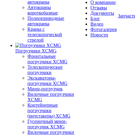
автокраны
О компании
Автокраны
Отзывы
короткобазные
Документы
Запчаст
Полноприводные
Блог
автокраны
Видео
Краны с
Фотогалерея
телескопической
Новости
стрелой
Погрузчики XCMG
Фронтальные
погрузчики XCMG
Телескопические
погрузчики
Экскаваторы-
погрузчики XCMG
Мини-погрузчик
Вилочные погрузчики
XCMG
Контейнерные
погрузчики
(ричстакеры) XCMG
Гусеничный мини-
погрузчик XCMG
Вилочные погрузчики