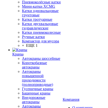
Пневмоколёсные катки
Мини-катки XCMG
Катки одновальцовые
грунтовые
Катки тротуарные
Катки двухвальцовые
гидравлические
Катки пневмоколесные
Ручные катки
Компактор для мусора
+ ЕЩЕ 1
Краны
Автокраны шоссейные
Короткобазные
автокраны
Автокраны
повышенной
проходимости
(полноприводные)
Гусеничные краны
Башенные краны
Внедорожные
Компания
автокраны
Автокраны
О компании