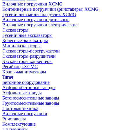
Вилочные погрузчики XCMG
Контейнерные погрузчики (ричстакеры) XCMG
Гусеничный мини-погрузчик XCMG
Вилочные погрузчики дизельные
Вилочные погрузчики электрические
Экскаваторы
Гусеничные экскаваторы
Колесные экскаваторы
Мини-экскаваторы
Экскаваторы-перегружатели
Экскаваторы-разрушители
Экскаваторы-харвестеры
Ресайклер XCMG
Краны-манипуляторы
Тягач
Бетонное оборудование
Асфальтобетонные заводы
Асфальтные заводы
Бетоносмесительные заводы
Грунтосмесительные заводы
Портовая техника
Вилочные погрузчики
Ричстакеры
Комплектующие
Подъемники