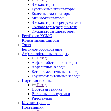
Назад
Экскаваторы
Гусеничные экскаваторы
Колесные экскаваторы
Мини-экскаваторы
Экскаваторы-перегружатели
Экскаваторы-разрушители
Экскаваторы-харвестеры
Ресайклер XCMG
Краны-манипуляторы
Тягач
Бетонное оборудование
Асфальтобетонные заводы
Назад
Асфальтобетонные заводы
Асфальтные заводы
Бетоносмесительные заводы
Грунтосмесительные заводы
Портовая техника
Назад
Портовая техника
Вилочные погрузчики
Ричстакеры
Комплектующие
Подъемники