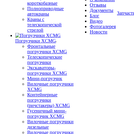
короткобазные
Отзывы
Полноприводные
Документы
Запчаст
автокраны
Блог
Краны с
Видео
телескопической
Фотогалерея
стрелой
Новости
Погрузчики XCMG
Фронтальные
погрузчики XCMG
Телескопические
погрузчики
Экскаваторы-
погрузчики XCMG
Мини-погрузчик
Вилочные погрузчики
XCMG
Контейнерные
погрузчики
(ричстакеры) XCMG
Гусеничный мини-
погрузчик XCMG
Вилочные погрузчики
дизельные
Вилочные погрузчики