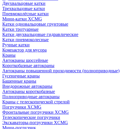
Двухвальцовые катки
Трехвальцовые катки
Пневмоколёсные катки
Мини-катки XCMG
Катки одновальцовые грунтовые
Катки тротуарные
Катки двухвальцовые гидравлические
Катки пневмоколесные
Ручные катки
Компактор для мусора
Краны
Автокраны шоссейные
Короткобазные автокраны
Автокраны повышенной проходимости (полноприводные)
Гусеничные краны
Башенные краны
Внедорожные автокраны
Автокраны короткобазные
Полноприводные автокраны
Краны с телескопической стрелой
Погрузчики XCMG
Фронтальные погрузчики XCMG
Телескопические погрузчики
Экскаваторы-погрузчики XCMG
Мини-погрузчик