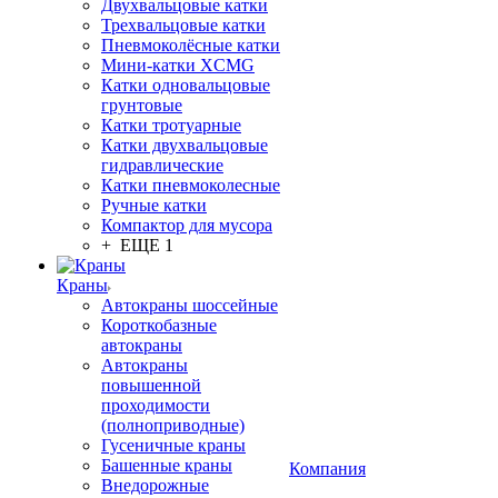
Двухвальцовые катки
Трехвальцовые катки
Пневмоколёсные катки
Мини-катки XCMG
Катки одновальцовые
грунтовые
Катки тротуарные
Катки двухвальцовые
гидравлические
Катки пневмоколесные
Ручные катки
Компактор для мусора
+ ЕЩЕ 1
Краны
Автокраны шоссейные
Короткобазные
автокраны
Автокраны
повышенной
проходимости
(полноприводные)
Гусеничные краны
Башенные краны
Компания
Внедорожные