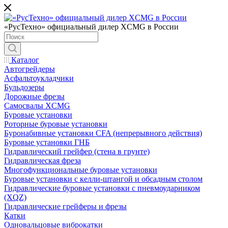
«РусТехно» официальный дилер XCMG в России
Каталог
Автогрейдеры
Асфальтоукладчики
Бульдозеры
Дорожные фрезы
Самосвалы XCMG
Буровые установки
Роторные буровые установки
Буронабивные установки CFA (непрерывного действия)
Буровые установки ГНБ
Гидравлический грейфер (стена в грунте)
Гидравлическая фреза
Многофункциональные буровые установки
Буровые установки с келли-штангой и обсадным столом
Гидравлические буровые установки с пневмоударником
(XQZ)
Гидравлические грейферы и фрезы
Катки
Одновальцовые виброкатки