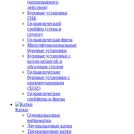
(непрерывного
действия)
Буровые установки
ГНБ
Гидравлический
грейфер (стена в
грунте)
Гидравлическая фреза
Многофункциональные
буровые установки
Буровые установки с
келли-штангой и
обсадным столом
Гидравлические
буровые установки с
пневмоударником
(XQZ)
Гидравлические
грейферы и фрезы
Катки
Одновальцовые
виброкатки
Двухвальцовые катки
Трехвальцовые катки