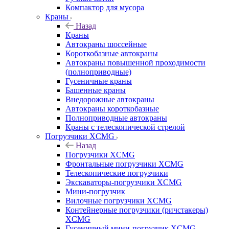
Компактор для мусора
Краны
Назад
Краны
Автокраны шоссейные
Короткобазные автокраны
Автокраны повышенной проходимости
(полноприводные)
Гусеничные краны
Башенные краны
Внедорожные автокраны
Автокраны короткобазные
Полноприводные автокраны
Краны с телескопической стрелой
Погрузчики XCMG
Назад
Погрузчики XCMG
Фронтальные погрузчики XCMG
Телескопические погрузчики
Экскаваторы-погрузчики XCMG
Мини-погрузчик
Вилочные погрузчики XCMG
Контейнерные погрузчики (ричстакеры)
XCMG
Гусеничный мини-погрузчик XCMG