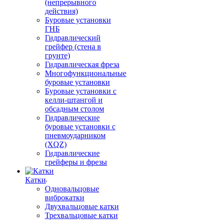
(непрерывного
действия)
Буровые установки
ГНБ
Гидравлический
грейфер (стена в
грунте)
Гидравлическая фреза
Многофункциональные
буровые установки
Буровые установки с
келли-штангой и
обсадным столом
Гидравлические
буровые установки с
пневмоударником
(XQZ)
Гидравлические
грейферы и фрезы
Катки
Одновальцовые
виброкатки
Двухвальцовые катки
Трехвальцовые катки