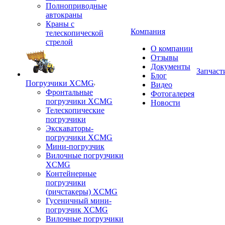
Полноприводные
автокраны
Краны с
Компания
телескопической
стрелой
О компании
Отзывы
Документы
Запчаст
Блог
Погрузчики XCMG
Видео
Фронтальные
Фотогалерея
погрузчики XCMG
Новости
Телескопические
погрузчики
Экскаваторы-
погрузчики XCMG
Мини-погрузчик
Вилочные погрузчики
XCMG
Контейнерные
погрузчики
(ричстакеры) XCMG
Гусеничный мини-
погрузчик XCMG
Вилочные погрузчики