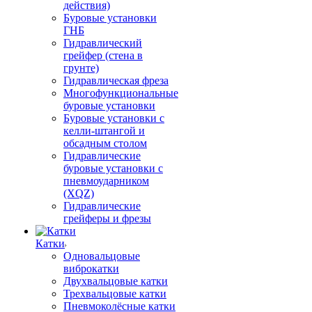
действия)
Буровые установки
ГНБ
Гидравлический
грейфер (стена в
грунте)
Гидравлическая фреза
Многофункциональные
буровые установки
Буровые установки с
келли-штангой и
обсадным столом
Гидравлические
буровые установки с
пневмоударником
(XQZ)
Гидравлические
грейферы и фрезы
Катки
Одновальцовые
виброкатки
Двухвальцовые катки
Трехвальцовые катки
Пневмоколёсные катки