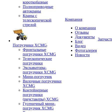
короткобазные
Полноприводные
автокраны
Краны с
Компания
телескопической
стрелой
О компании
Отзывы
Документы
Запчаст
Блог
Погрузчики XCMG
Видео
Фронтальные
Фотогалерея
погрузчики XCMG
Новости
Телескопические
погрузчики
Экскаваторы-
погрузчики XCMG
Мини-погрузчик
Вилочные погрузчики
XCMG
Контейнерные
погрузчики
(ричстакеры) XCMG
Гусеничный мини-
погрузчик XCMG