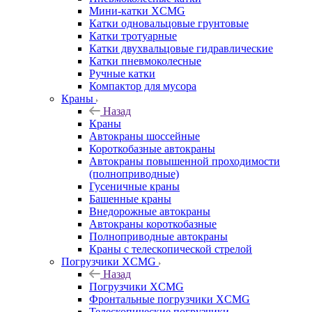
Мини-катки XCMG
Катки одновальцовые грунтовые
Катки тротуарные
Катки двухвальцовые гидравлические
Катки пневмоколесные
Ручные катки
Компактор для мусора
Краны
Назад
Краны
Автокраны шоссейные
Короткобазные автокраны
Автокраны повышенной проходимости
(полноприводные)
Гусеничные краны
Башенные краны
Внедорожные автокраны
Автокраны короткобазные
Полноприводные автокраны
Краны с телескопической стрелой
Погрузчики XCMG
Назад
Погрузчики XCMG
Фронтальные погрузчики XCMG
Телескопические погрузчики