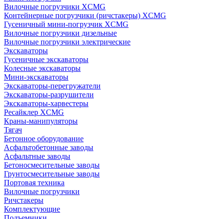
Вилочные погрузчики XCMG
Контейнерные погрузчики (ричстакеры) XCMG
Гусеничный мини-погрузчик XCMG
Вилочные погрузчики дизельные
Вилочные погрузчики электрические
Экскаваторы
Гусеничные экскаваторы
Колесные экскаваторы
Мини-экскаваторы
Экскаваторы-перегружатели
Экскаваторы-разрушители
Экскаваторы-харвестеры
Ресайклер XCMG
Краны-манипуляторы
Тягач
Бетонное оборудование
Асфальтобетонные заводы
Асфальтные заводы
Бетоносмесительные заводы
Грунтосмесительные заводы
Портовая техника
Вилочные погрузчики
Ричстакеры
Комплектующие
Подъемники