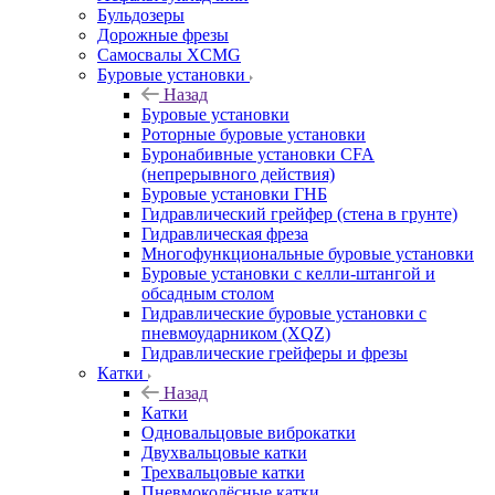
Бульдозеры
Дорожные фрезы
Самосвалы XCMG
Буровые установки
Назад
Буровые установки
Роторные буровые установки
Буронабивные установки CFA
(непрерывного действия)
Буровые установки ГНБ
Гидравлический грейфер (стена в грунте)
Гидравлическая фреза
Многофункциональные буровые установки
Буровые установки с келли-штангой и
обсадным столом
Гидравлические буровые установки с
пневмоударником (XQZ)
Гидравлические грейферы и фрезы
Катки
Назад
Катки
Одновальцовые виброкатки
Двухвальцовые катки
Трехвальцовые катки
Пневмоколёсные катки