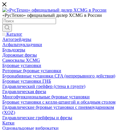
«РусТехно» официальный дилер XCMG в России
Каталог
Автогрейдеры
Асфальтоукладчики
Бульдозеры
Дорожные фрезы
Самосвалы XCMG
Буровые установки
Роторные буровые установки
Буронабивные установки CFA (непрерывного действия)
Буровые установки ГНБ
Гидравлический грейфер (стена в грунте)
Гидравлическая фреза
Многофункциональные буровые установки
Буровые установки с келли-штангой и обсадным столом
Гидравлические буровые установки с пневмоударником
(XQZ)
Гидравлические грейферы и фрезы
Катки
Одновальцовые виброкатки