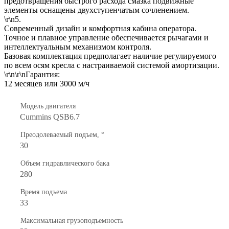
предотвращения быстрого расхода смазка подвижные
элементы оснащены двухступенчатым сочленением.
\r\n5.
Современный дизайн и комфортная кабина оператора.
Точное и плавное управление обеспечивается рычагами и
интеллектуальным механизмом контроля.
Базовая комплектация предполагает наличие регулируемого
по всем осям кресла с настраиваемой системой амортизации.
\r\n\r\nГарантия:
12 месяцев или 3000 м/ч
Модель двигателя
Cummins QSB6.7
Преодолеваемый подъем, °
30
Объем гидравлического бака
280
Время подъема
33
Максимальная грузоподъемность