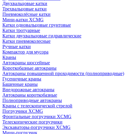
Двухвальцовые катки
Трехвальцовые катки
Пневмоколёсные катки
Мини-катки XCMG
Катки одновальцовые грунтовые
Катки тротуарные
Катки двухвальцовые гидравлические
Катки пневмоколесные
Ручные катки
Компактор для мусора
Краны
Автокраны шоссейные
Короткобазные автокраны
Автокраны повышенной проходимости (полноприводные)
Гусеничные краны
Башенные краны
Внедорожные автокраны
Автокраны короткобазные
Полноприводные автокраны
Краны с телескопической стрелой
Погрузчики XCMG
Фронтальные погрузчики XCMG
Телескопические погрузчики
Экскаваторы-погрузчики XCMG
Мини-погрузчик