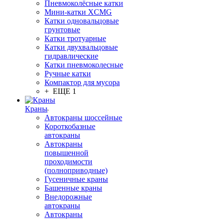
Пневмоколёсные катки
Мини-катки XCMG
Катки одновальцовые
грунтовые
Катки тротуарные
Катки двухвальцовые
гидравлические
Катки пневмоколесные
Ручные катки
Компактор для мусора
+ ЕЩЕ 1
Краны
Автокраны шоссейные
Короткобазные
автокраны
Автокраны
повышенной
проходимости
(полноприводные)
Гусеничные краны
Башенные краны
Внедорожные
автокраны
Автокраны