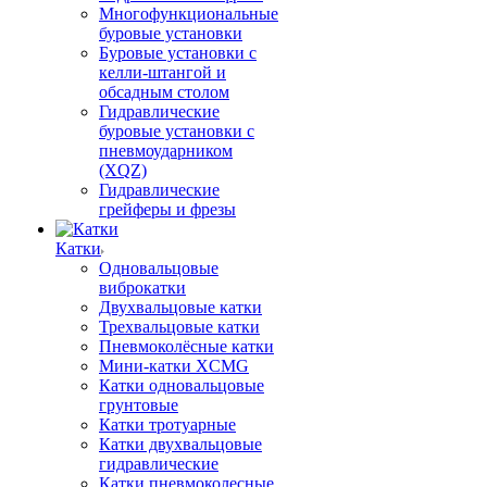
Многофункциональные
буровые установки
Буровые установки с
келли-штангой и
обсадным столом
Гидравлические
буровые установки с
пневмоударником
(XQZ)
Гидравлические
грейферы и фрезы
Катки
Одновальцовые
виброкатки
Двухвальцовые катки
Трехвальцовые катки
Пневмоколёсные катки
Мини-катки XCMG
Катки одновальцовые
грунтовые
Катки тротуарные
Катки двухвальцовые
гидравлические
Катки пневмоколесные