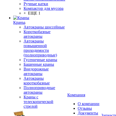
Ручные катки
Компактор для мусора
+ ЕЩЕ 1
Краны
Автокраны шоссейные
Короткобазные
автокраны
Автокраны
повышенной
проходимости
(полноприводные)
Гусеничные краны
Башенные краны
Внедорожные
автокраны
Автокраны
короткобазные
Полноприводные
автокраны
Компания
Краны с
телескопической
О компании
стрелой
Отзывы
Документы
Запчаст