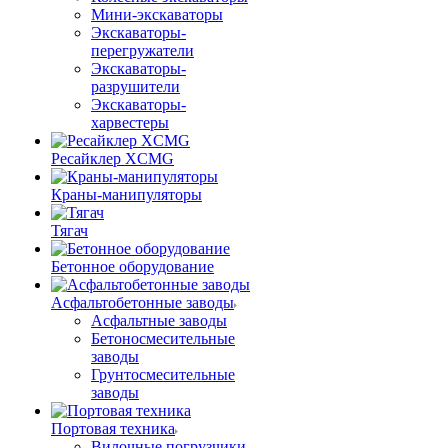
Мини-экскаваторы
Экскаваторы-
перегружатели
Экскаваторы-
разрушители
Экскаваторы-
харвестеры
Ресайклер XCMG
Краны-манипуляторы
Тягач
Бетонное оборудование
Асфальтобетонные заводы
Асфальтные заводы
Бетоносмесительные
заводы
Грунтосмесительные
заводы
Портовая техника
Вилочные погрузчики