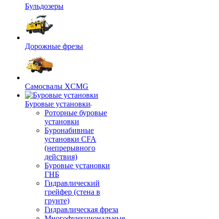
Бульдозеры
Дорожные фрезы
Самосвалы XCMG
Буровые установки
Роторные буровые
установки
Буронабивные
установки CFA
(непрерывного
действия)
Буровые установки
ГНБ
Гидравлический
грейфер (стена в
грунте)
Гидравлическая фреза
Многофункциональные