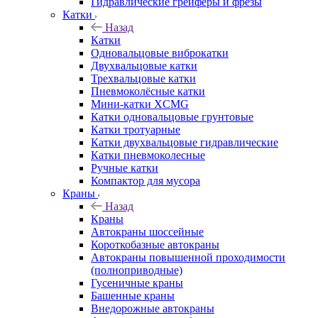
Гидравлические грейферы и фрезы
Катки
Назад
Катки
Одновальцовые виброкатки
Двухвальцовые катки
Трехвальцовые катки
Пневмоколёсные катки
Мини-катки XCMG
Катки одновальцовые грунтовые
Катки тротуарные
Катки двухвальцовые гидравлические
Катки пневмоколесные
Ручные катки
Компактор для мусора
Краны
Назад
Краны
Автокраны шоссейные
Короткобазные автокраны
Автокраны повышенной проходимости
(полноприводные)
Гусеничные краны
Башенные краны
Внедорожные автокраны