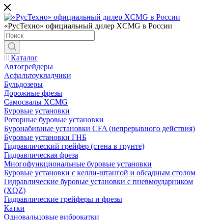
«РусТехно» официальный дилер XCMG в России
Каталог
Автогрейдеры
Асфальтоукладчики
Бульдозеры
Дорожные фрезы
Самосвалы XCMG
Буровые установки
Роторные буровые установки
Буронабивные установки CFA (непрерывного действия)
Буровые установки ГНБ
Гидравлический грейфер (стена в грунте)
Гидравлическая фреза
Многофункциональные буровые установки
Буровые установки с келли-штангой и обсадным столом
Гидравлические буровые установки с пневмоударником
(XQZ)
Гидравлические грейферы и фрезы
Катки
Одновальцовые виброкатки