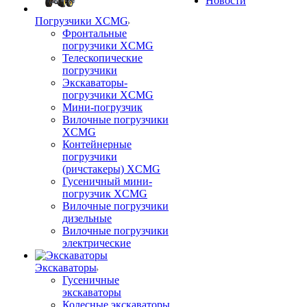
Новости
Погрузчики XCMG
Фронтальные
погрузчики XCMG
Телескопические
погрузчики
Экскаваторы-
погрузчики XCMG
Мини-погрузчик
Вилочные погрузчики
XCMG
Контейнерные
погрузчики
(ричстакеры) XCMG
Гусеничный мини-
погрузчик XCMG
Вилочные погрузчики
дизельные
Вилочные погрузчики
электрические
Экскаваторы
Гусеничные
экскаваторы
Колесные экскаваторы