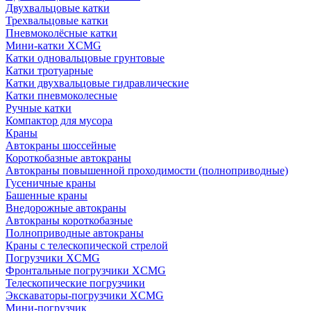
Двухвальцовые катки
Трехвальцовые катки
Пневмоколёсные катки
Мини-катки XCMG
Катки одновальцовые грунтовые
Катки тротуарные
Катки двухвальцовые гидравлические
Катки пневмоколесные
Ручные катки
Компактор для мусора
Краны
Автокраны шоссейные
Короткобазные автокраны
Автокраны повышенной проходимости (полноприводные)
Гусеничные краны
Башенные краны
Внедорожные автокраны
Автокраны короткобазные
Полноприводные автокраны
Краны с телескопической стрелой
Погрузчики XCMG
Фронтальные погрузчики XCMG
Телескопические погрузчики
Экскаваторы-погрузчики XCMG
Мини-погрузчик