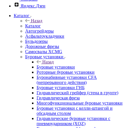
Яндекс.Дзен
Каталог
Назад
Каталог
Автогрейдеры
Асфальтоукладчики
Бульдозеры
Дорожные фрезы
Самосвалы XCMG
Буровые установки
Назад
Буровые установки
Роторные буровые установки
Буронабивные установки CFA
(непрерывного действия)
Буровые установки ГНБ
Гидравлический грейфер (стена в грунте)
Гидравлическая фреза
Многофункциональные буровые установки
Буровые установки с келли-штангой и
обсадным столом
Гидравлические буровые установки с
пневмоударником (XQZ)