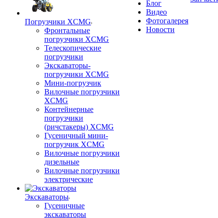
Блог
Видео
Фотогалерея
Погрузчики XCMG
Новости
Фронтальные
погрузчики XCMG
Телескопические
погрузчики
Экскаваторы-
погрузчики XCMG
Мини-погрузчик
Вилочные погрузчики
XCMG
Контейнерные
погрузчики
(ричстакеры) XCMG
Гусеничный мини-
погрузчик XCMG
Вилочные погрузчики
дизельные
Вилочные погрузчики
электрические
Экскаваторы
Гусеничные
экскаваторы