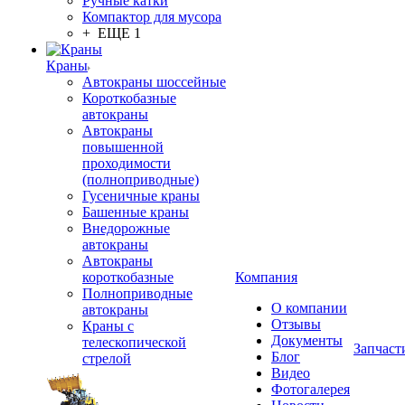
Ручные катки
Компактор для мусора
+ ЕЩЕ 1
Краны
Автокраны шоссейные
Короткобазные
автокраны
Автокраны
повышенной
проходимости
(полноприводные)
Гусеничные краны
Башенные краны
Внедорожные
автокраны
Автокраны
короткобазные
Компания
Полноприводные
О компании
автокраны
Отзывы
Краны с
Документы
телескопической
Запчаст
Блог
стрелой
Видео
Фотогалерея