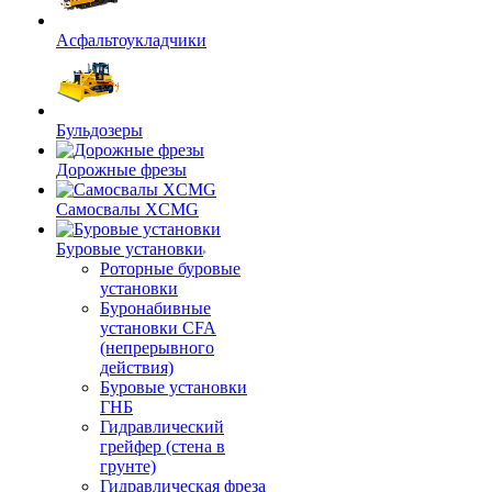
Асфальтоукладчики
Бульдозеры
Дорожные фрезы
Самосвалы XCMG
Буровые установки
Роторные буровые
установки
Буронабивные
установки CFA
(непрерывного
действия)
Буровые установки
ГНБ
Гидравлический
грейфер (стена в
грунте)
Гидравлическая фреза