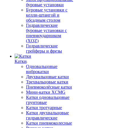
буровые установки
Буровые установки с
келли-штангой и
обсадным столом
Гидравлические
буровые установки с
пневмоударником
(XQZ)
Гидравлические
грейферы и фрезы
Катки
Одновальцовые
виброкатки
Двухвальцовые катки
Трехвальцовые катки
Пневмоколёсные катки
Мини-катки XCMG
Катки одновальцовые
грунтовые
Катки тротуарные
Катки двухвальцовые
гидравлические
Катки пневмоколесные