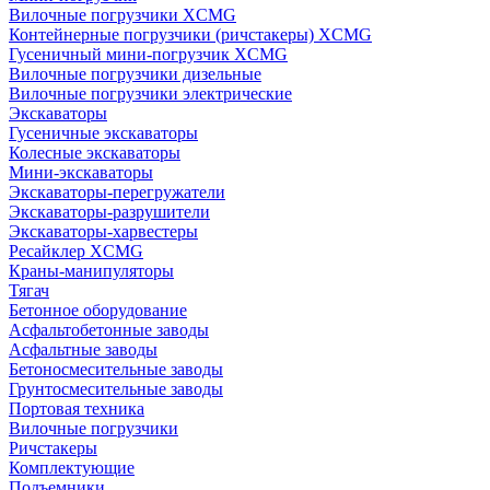
Вилочные погрузчики XCMG
Контейнерные погрузчики (ричстакеры) XCMG
Гусеничный мини-погрузчик XCMG
Вилочные погрузчики дизельные
Вилочные погрузчики электрические
Экскаваторы
Гусеничные экскаваторы
Колесные экскаваторы
Мини-экскаваторы
Экскаваторы-перегружатели
Экскаваторы-разрушители
Экскаваторы-харвестеры
Ресайклер XCMG
Краны-манипуляторы
Тягач
Бетонное оборудование
Асфальтобетонные заводы
Асфальтные заводы
Бетоносмесительные заводы
Грунтосмесительные заводы
Портовая техника
Вилочные погрузчики
Ричстакеры
Комплектующие
Подъемники