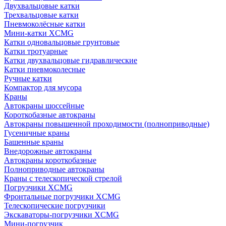
Двухвальцовые катки
Трехвальцовые катки
Пневмоколёсные катки
Мини-катки XCMG
Катки одновальцовые грунтовые
Катки тротуарные
Катки двухвальцовые гидравлические
Катки пневмоколесные
Ручные катки
Компактор для мусора
Краны
Автокраны шоссейные
Короткобазные автокраны
Автокраны повышенной проходимости (полноприводные)
Гусеничные краны
Башенные краны
Внедорожные автокраны
Автокраны короткобазные
Полноприводные автокраны
Краны с телескопической стрелой
Погрузчики XCMG
Фронтальные погрузчики XCMG
Телескопические погрузчики
Экскаваторы-погрузчики XCMG
Мини-погрузчик