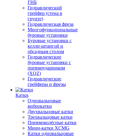
ГНБ
Гидравлический
грейфер (стена в
грунте)
Гидравлическая фреза
Многофункциональные
буровые установки
Буровые установки с
келли-штангой и
обсадным столом
Гидравлические
буровые установки с
пневмоударником
(XQZ)
Гидравлические
грейферы и фрезы
Катки
Одновальцовые
виброкатки
Двухвальцовые катки
Трехвальцовые катки
Пневмоколёсные катки
Мини-катки XCMG
Катки одновальцовые