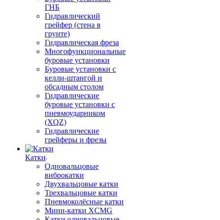
ГНБ
Гидравлический
грейфер (стена в
грунте)
Гидравлическая фреза
Многофункциональные
буровые установки
Буровые установки с
келли-штангой и
обсадным столом
Гидравлические
буровые установки с
пневмоударником
(XQZ)
Гидравлические
грейферы и фрезы
Катки
Одновальцовые
виброкатки
Двухвальцовые катки
Трехвальцовые катки
Пневмоколёсные катки
Мини-катки XCMG
Катки одновальцовые