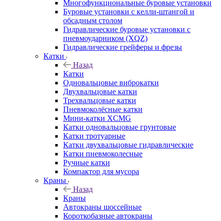
Многофункциональные буровые установки
Буровые установки с келли-штангой и
обсадным столом
Гидравлические буровые установки с
пневмоударником (XQZ)
Гидравлические грейферы и фрезы
Катки
Назад
Катки
Одновальцовые виброкатки
Двухвальцовые катки
Трехвальцовые катки
Пневмоколёсные катки
Мини-катки XCMG
Катки одновальцовые грунтовые
Катки тротуарные
Катки двухвальцовые гидравлические
Катки пневмоколесные
Ручные катки
Компактор для мусора
Краны
Назад
Краны
Автокраны шоссейные
Короткобазные автокраны