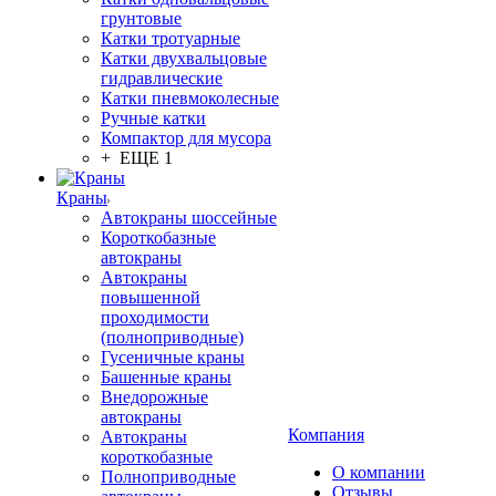
грунтовые
Катки тротуарные
Катки двухвальцовые
гидравлические
Катки пневмоколесные
Ручные катки
Компактор для мусора
+ ЕЩЕ 1
Краны
Автокраны шоссейные
Короткобазные
автокраны
Автокраны
повышенной
проходимости
(полноприводные)
Гусеничные краны
Башенные краны
Внедорожные
автокраны
Компания
Автокраны
короткобазные
О компании
Полноприводные
Отзывы