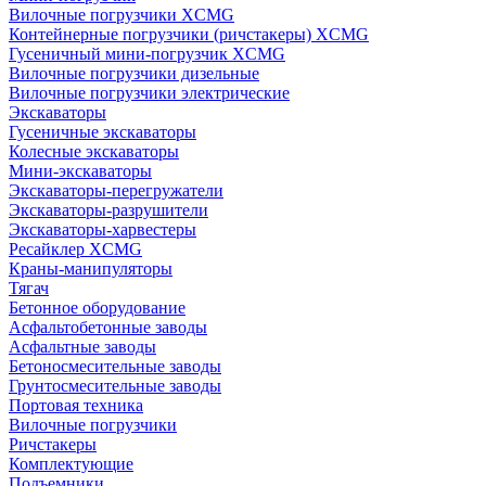
Вилочные погрузчики XCMG
Контейнерные погрузчики (ричстакеры) XCMG
Гусеничный мини-погрузчик XCMG
Вилочные погрузчики дизельные
Вилочные погрузчики электрические
Экскаваторы
Гусеничные экскаваторы
Колесные экскаваторы
Мини-экскаваторы
Экскаваторы-перегружатели
Экскаваторы-разрушители
Экскаваторы-харвестеры
Ресайклер XCMG
Краны-манипуляторы
Тягач
Бетонное оборудование
Асфальтобетонные заводы
Асфальтные заводы
Бетоносмесительные заводы
Грунтосмесительные заводы
Портовая техника
Вилочные погрузчики
Ричстакеры
Комплектующие
Подъемники