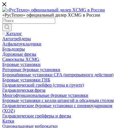
«РусТехно» официальный дилер XCMG в России
Каталог
Автогрейдеры
Асфальтоукладчики
Бульдозеры
Дорожные фрезы
Самосвалы XCMG
Буровые установки
Роторные буровые установки
Буронабивные установки CFA (непрерывного действия)
Буровые установки ГНБ
Гидравлический грейфер (стена в грунте)
Гидравлическая фреза
Многофункциональные буровые установки
Буровые установки с келли-штангой и обсадным столом
Гидравлические буровые установки с пневмоударником
(XQZ)
Гидравлические грейферы и фрезы
Катки
Одновальцовые виброкатки