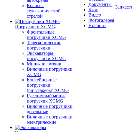
автокраны
Документы
Краны с
Запчаст
Блог
телескопической
Видео
стрелой
Фотогалерея
Новости
Погрузчики XCMG
Фронтальные
погрузчики XCMG
Телескопические
погрузчики
Экскаваторы-
погрузчики XCMG
Мини-погрузчик
Вилочные погрузчики
XCMG
Контейнерные
погрузчики
(ричстакеры) XCMG
Гусеничный мини-
погрузчик XCMG
Вилочные погрузчики
дизельные
Вилочные погрузчики
электрические