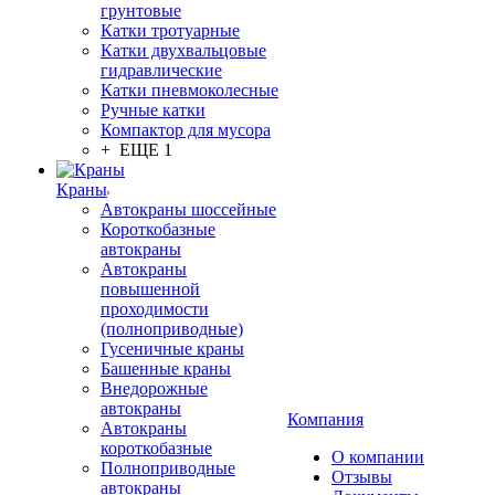
грунтовые
Катки тротуарные
Катки двухвальцовые
гидравлические
Катки пневмоколесные
Ручные катки
Компактор для мусора
+ ЕЩЕ 1
Краны
Автокраны шоссейные
Короткобазные
автокраны
Автокраны
повышенной
проходимости
(полноприводные)
Гусеничные краны
Башенные краны
Внедорожные
автокраны
Компания
Автокраны
короткобазные
О компании
Полноприводные
Отзывы
автокраны