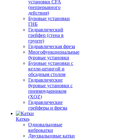
установки CFA
(непрерывного
действия)
Буровые установки
ГНБ
Гидравлический
грейфер (стена в
грунте)
Гидравлическая фреза
Многофункциональные
буровые установки
Буровые установки с
келли-штангой и
обсадным столом
Гидравлические
буровые установки с
пневмоударником
(XQZ)
Гидравлические
грейферы и фрезы
Катки
Одновальцовые
виброкатки
Двухвальцовые катки