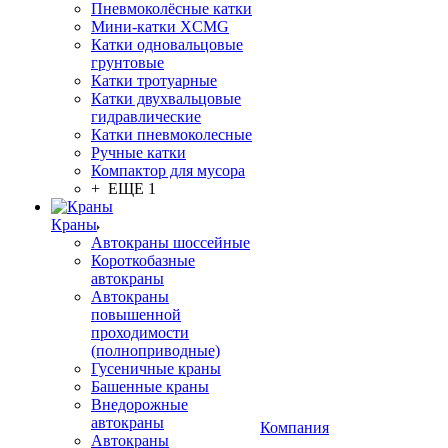
Пневмоколёсные катки
Мини-катки XCMG
Катки одновальцовые
грунтовые
Катки тротуарные
Катки двухвальцовые
гидравлические
Катки пневмоколесные
Ручные катки
Компактор для мусора
+ ЕЩЕ 1
Краны
Автокраны шоссейные
Короткобазные
автокраны
Автокраны
повышенной
проходимости
(полноприводные)
Гусеничные краны
Башенные краны
Внедорожные
автокраны
Компания
Автокраны