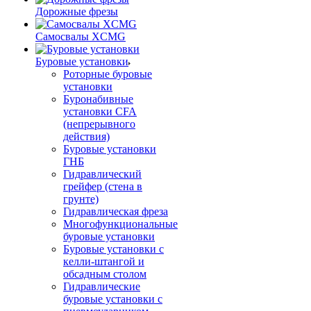
Дорожные фрезы
Самосвалы XCMG
Буровые установки
Роторные буровые
установки
Буронабивные
установки CFA
(непрерывного
действия)
Буровые установки
ГНБ
Гидравлический
грейфер (стена в
грунте)
Гидравлическая фреза
Многофункциональные
буровые установки
Буровые установки с
келли-штангой и
обсадным столом
Гидравлические
буровые установки с