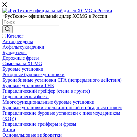
«РусТехно» официальный дилер XCMG в России
Каталог
Автогрейдеры
Асфальтоукладчики
Бульдозеры
Дорожные фрезы
Самосвалы XCMG
Буровые установки
Роторные буровые установки
Буронабивные установки CFA (непрерывного действия)
Буровые установки ГНБ
Гидравлический грейфер (стена в грунте)
Гидравлическая фреза
Многофункциональные буровые установки
Буровые установки с келли-штангой и обсадным столом
Гидравлические буровые установки с пневмоударником
(XQZ)
Гидравлические грейферы и фрезы
Катки
Одновальцовые виброкатки