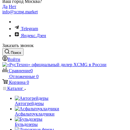
Ваш город Москва?
Да
Нет
info@xcmg.market
Telegram
Яндекс.Дзен
Заказать звонок
Поиск
Войти
Сравнение
0
Отложенные
0
Корзина
0
Каталог
Автогрейдеры
Асфальтоукладчики
Бульдозеры