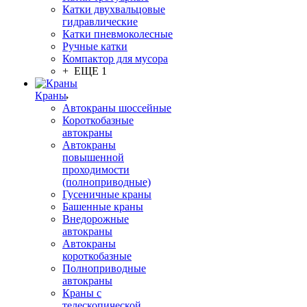
Катки двухвальцовые
гидравлические
Катки пневмоколесные
Ручные катки
Компактор для мусора
+ ЕЩЕ 1
Краны
Автокраны шоссейные
Короткобазные
автокраны
Автокраны
повышенной
проходимости
(полноприводные)
Гусеничные краны
Башенные краны
Внедорожные
автокраны
Автокраны
короткобазные
Полноприводные
автокраны
Краны с
телескопической