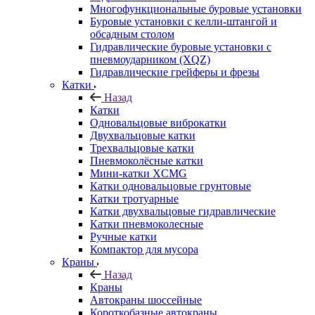
Многофункциональные буровые установки
Буровые установки с келли-штангой и
обсадным столом
Гидравлические буровые установки с
пневмоударником (XQZ)
Гидравлические грейферы и фрезы
Катки
Назад
Катки
Одновальцовые виброкатки
Двухвальцовые катки
Трехвальцовые катки
Пневмоколёсные катки
Мини-катки XCMG
Катки одновальцовые грунтовые
Катки тротуарные
Катки двухвальцовые гидравлические
Катки пневмоколесные
Ручные катки
Компактор для мусора
Краны
Назад
Краны
Автокраны шоссейные
Короткобазные автокраны