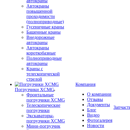
автокраны
Автокраны
повышенной
проходимости
(полноприводные)
Гусеничные краны
Башенные краны
Внедорожные
автокраны
Автокраны
короткобазные
Полноприводные
автокраны
Краны с
телескопической
стрелой
Компания
Погрузчики XCMG
О компании
Фронтальные
Отзывы
погрузчики XCMG
Документы
Телескопические
Запчаст
Блог
погрузчики
Видео
Экскаваторы-
Фотогалерея
погрузчики XCMG
Новости
Мини-погрузчик