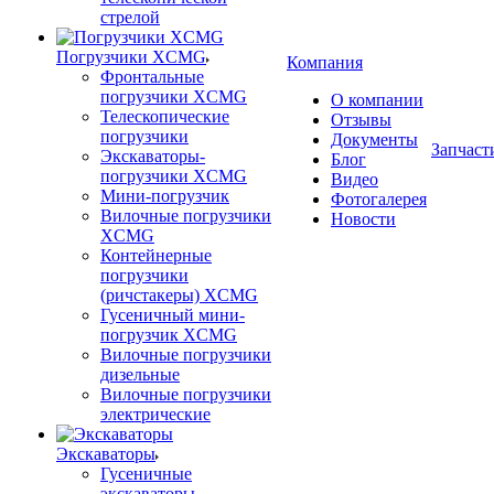
стрелой
Погрузчики XCMG
Компания
Фронтальные
погрузчики XCMG
О компании
Телескопические
Отзывы
погрузчики
Документы
Запчаст
Экскаваторы-
Блог
погрузчики XCMG
Видео
Мини-погрузчик
Фотогалерея
Вилочные погрузчики
Новости
XCMG
Контейнерные
погрузчики
(ричстакеры) XCMG
Гусеничный мини-
погрузчик XCMG
Вилочные погрузчики
дизельные
Вилочные погрузчики
электрические
Экскаваторы
Гусеничные
экскаваторы