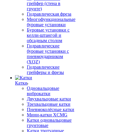
грейфер (стена в
грунте)
Гидравлическая фреза
Многофункциональные
буровые установки
Буровые установки с
келли-штангой и
обсадным столом
Гидравлические
буровые установки с
пневмоударником
(XQZ)
Гидравлические
грейферы и фрезы
Катки
Одновальцовые
виброкатки
Двухвальцовые катки
Трехвальцовые катки
Пневмоколёсные катки
Мини-катки XCMG
Катки одновальцовые
грунтовые
Катки тротуарные