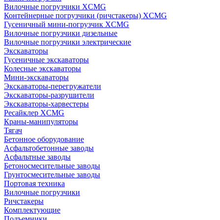
Вилочные погрузчики XCMG
Контейнерные погрузчики (ричстакеры) XCMG
Гусеничный мини-погрузчик XCMG
Вилочные погрузчики дизельные
Вилочные погрузчики электрические
Экскаваторы
Гусеничные экскаваторы
Колесные экскаваторы
Мини-экскаваторы
Экскаваторы-перегружатели
Экскаваторы-разрушители
Экскаваторы-харвестеры
Ресайклер XCMG
Краны-манипуляторы
Тягач
Бетонное оборудование
Асфальтобетонные заводы
Асфальтные заводы
Бетоносмесительные заводы
Грунтосмесительные заводы
Портовая техника
Вилочные погрузчики
Ричстакеры
Комплектующие
Подъемники