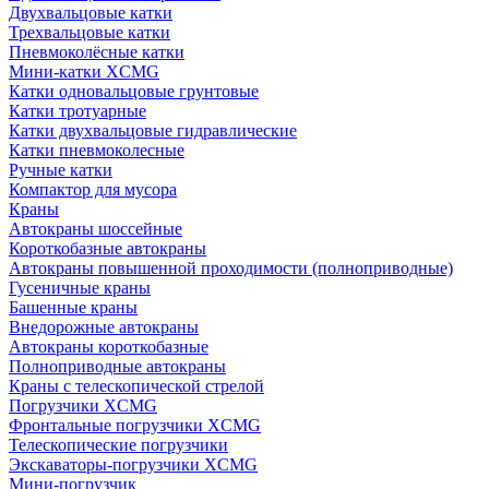
Двухвальцовые катки
Трехвальцовые катки
Пневмоколёсные катки
Мини-катки XCMG
Катки одновальцовые грунтовые
Катки тротуарные
Катки двухвальцовые гидравлические
Катки пневмоколесные
Ручные катки
Компактор для мусора
Краны
Автокраны шоссейные
Короткобазные автокраны
Автокраны повышенной проходимости (полноприводные)
Гусеничные краны
Башенные краны
Внедорожные автокраны
Автокраны короткобазные
Полноприводные автокраны
Краны с телескопической стрелой
Погрузчики XCMG
Фронтальные погрузчики XCMG
Телескопические погрузчики
Экскаваторы-погрузчики XCMG
Мини-погрузчик