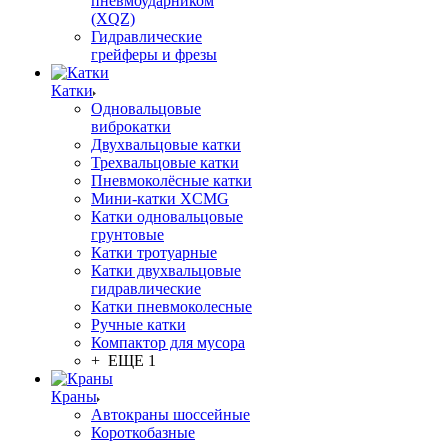
пневмоударником
(XQZ)
Гидравлические
грейферы и фрезы
Катки
Одновальцовые
виброкатки
Двухвальцовые катки
Трехвальцовые катки
Пневмоколёсные катки
Мини-катки XCMG
Катки одновальцовые
грунтовые
Катки тротуарные
Катки двухвальцовые
гидравлические
Катки пневмоколесные
Ручные катки
Компактор для мусора
+ ЕЩЕ 1
Краны
Автокраны шоссейные
Короткобазные