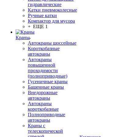
гидравлические
Катки пневмоколесные
Ручные катки
Компактор для мусора
+ ЕЩЕ 1
Краны
Автокраны шоссейные
Короткобазные
автокраны
Автокраны
повышенной
проходимости
(полноприводные)
Гусеничные краны
Башенные краны
Внедорожные
автокраны
Автокраны
короткобазные
Полноприводные
автокраны
Краны с
телескопической
стрелой