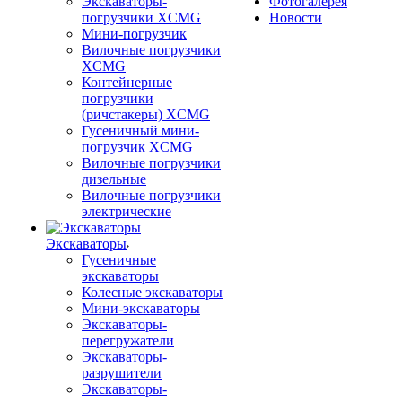
Экскаваторы-
Фотогалерея
погрузчики XCMG
Новости
Мини-погрузчик
Вилочные погрузчики
XCMG
Контейнерные
погрузчики
(ричстакеры) XCMG
Гусеничный мини-
погрузчик XCMG
Вилочные погрузчики
дизельные
Вилочные погрузчики
электрические
Экскаваторы
Гусеничные
экскаваторы
Колесные экскаваторы
Мини-экскаваторы
Экскаваторы-
перегружатели
Экскаваторы-
разрушители
Экскаваторы-