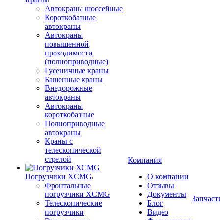
Автокраны шоссейные
Короткобазные
автокраны
Автокраны
повышенной
проходимости
(полноприводные)
Гусеничные краны
Башенные краны
Внедорожные
автокраны
Автокраны
короткобазные
Полноприводные
автокраны
Краны с
телескопической
стрелой
Компания
Погрузчики XCMG
О компании
Фронтальные
Отзывы
погрузчики XCMG
Документы
Запчаст
Телескопические
Блог
погрузчики
Видео