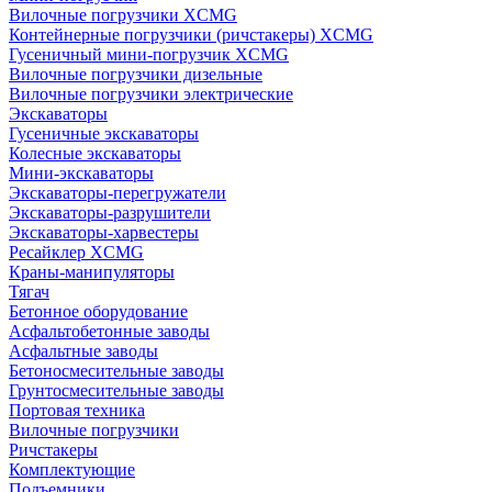
Вилочные погрузчики XCMG
Контейнерные погрузчики (ричстакеры) XCMG
Гусеничный мини-погрузчик XCMG
Вилочные погрузчики дизельные
Вилочные погрузчики электрические
Экскаваторы
Гусеничные экскаваторы
Колесные экскаваторы
Мини-экскаваторы
Экскаваторы-перегружатели
Экскаваторы-разрушители
Экскаваторы-харвестеры
Ресайклер XCMG
Краны-манипуляторы
Тягач
Бетонное оборудование
Асфальтобетонные заводы
Асфальтные заводы
Бетоносмесительные заводы
Грунтосмесительные заводы
Портовая техника
Вилочные погрузчики
Ричстакеры
Комплектующие
Подъемники