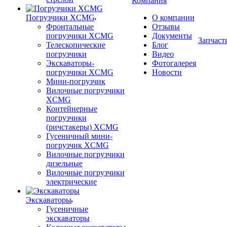
Компания
Погрузчики XCMG
О компании
Фронтальные
Отзывы
погрузчики XCMG
Документы
Запчаст
Телескопические
Блог
погрузчики
Видео
Экскаваторы-
Фотогалерея
погрузчики XCMG
Новости
Мини-погрузчик
Вилочные погрузчики
XCMG
Контейнерные
погрузчики
(ричстакеры) XCMG
Гусеничный мини-
погрузчик XCMG
Вилочные погрузчики
дизельные
Вилочные погрузчики
электрические
Экскаваторы
Гусеничные
экскаваторы