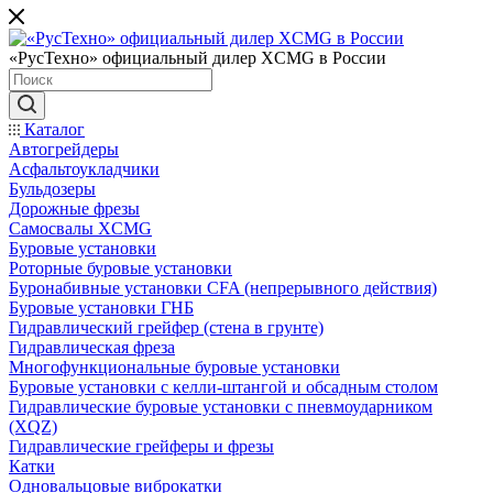
«РусТехно» официальный дилер XCMG в России
Каталог
Автогрейдеры
Асфальтоукладчики
Бульдозеры
Дорожные фрезы
Самосвалы XCMG
Буровые установки
Роторные буровые установки
Буронабивные установки CFA (непрерывного действия)
Буровые установки ГНБ
Гидравлический грейфер (стена в грунте)
Гидравлическая фреза
Многофункциональные буровые установки
Буровые установки с келли-штангой и обсадным столом
Гидравлические буровые установки с пневмоударником
(XQZ)
Гидравлические грейферы и фрезы
Катки
Одновальцовые виброкатки