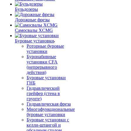
Бульдозеры
Дорожные фрезы
Самосвалы XCMG
Буровые установки
Роторные буровые
установки
Буронабивные
установки CFA
(непрерывного
действия)
Буровые установки
ГНБ
Гидравлический
грейфер (стена в
грунте)
Гидравлическая фреза
Многофункциональные
буровые установки
Буровые установки с
келли-штангой и
обсадным столом