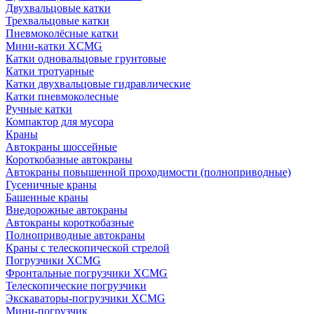
Двухвальцовые катки
Трехвальцовые катки
Пневмоколёсные катки
Мини-катки XCMG
Катки одновальцовые грунтовые
Катки тротуарные
Катки двухвальцовые гидравлические
Катки пневмоколесные
Ручные катки
Компактор для мусора
Краны
Автокраны шоссейные
Короткобазные автокраны
Автокраны повышенной проходимости (полноприводные)
Гусеничные краны
Башенные краны
Внедорожные автокраны
Автокраны короткобазные
Полноприводные автокраны
Краны с телескопической стрелой
Погрузчики XCMG
Фронтальные погрузчики XCMG
Телескопические погрузчики
Экскаваторы-погрузчики XCMG
Мини-погрузчик