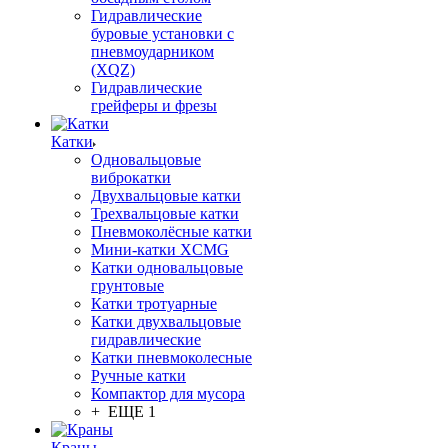
Гидравлические
буровые установки с
пневмоударником
(XQZ)
Гидравлические
грейферы и фрезы
Катки
Одновальцовые
виброкатки
Двухвальцовые катки
Трехвальцовые катки
Пневмоколёсные катки
Мини-катки XCMG
Катки одновальцовые
грунтовые
Катки тротуарные
Катки двухвальцовые
гидравлические
Катки пневмоколесные
Ручные катки
Компактор для мусора
+ ЕЩЕ 1
Краны