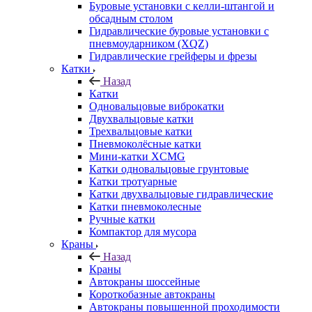
Буровые установки с келли-штангой и
обсадным столом
Гидравлические буровые установки с
пневмоударником (XQZ)
Гидравлические грейферы и фрезы
Катки
Назад
Катки
Одновальцовые виброкатки
Двухвальцовые катки
Трехвальцовые катки
Пневмоколёсные катки
Мини-катки XCMG
Катки одновальцовые грунтовые
Катки тротуарные
Катки двухвальцовые гидравлические
Катки пневмоколесные
Ручные катки
Компактор для мусора
Краны
Назад
Краны
Автокраны шоссейные
Короткобазные автокраны
Автокраны повышенной проходимости