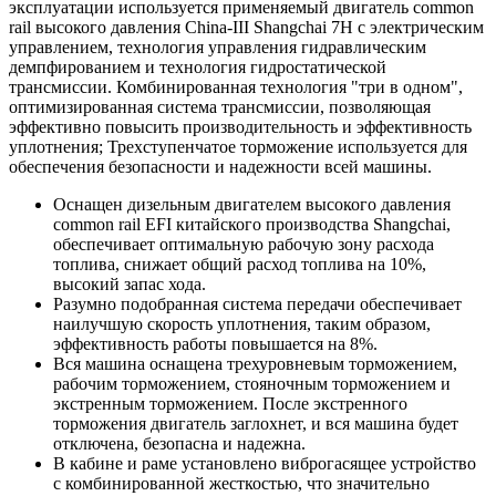
эксплуатации используется применяемый двигатель common
rail высокого давления China-III Shangchai 7H с электрическим
управлением, технология управления гидравлическим
демпфированием и технология гидростатической
трансмиссии. Комбинированная технология "три в одном",
оптимизированная система трансмиссии, позволяющая
эффективно повысить производительность и эффективность
уплотнения; Трехступенчатое торможение используется для
обеспечения безопасности и надежности всей машины.
Оснащен дизельным двигателем высокого давления
common rail EFI китайского производства Shangchai,
обеспечивает оптимальную рабочую зону расхода
топлива, снижает общий расход топлива на 10%,
высокий запас хода.
Разумно подобранная система передачи обеспечивает
наилучшую скорость уплотнения, таким образом,
эффективность работы повышается на 8%.
Вся машина оснащена трехуровневым торможением,
рабочим торможением, стояночным торможением и
экстренным торможением. После экстренного
торможения двигатель заглохнет, и вся машина будет
отключена, безопасна и надежна.
В кабине и раме установлено виброгасящее устройство
с комбинированной жесткостью, что значительно