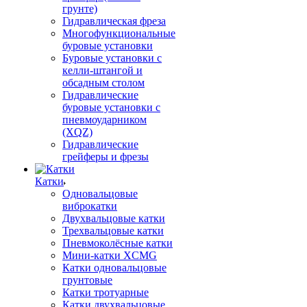
грунте)
Гидравлическая фреза
Многофункциональные
буровые установки
Буровые установки с
келли-штангой и
обсадным столом
Гидравлические
буровые установки с
пневмоударником
(XQZ)
Гидравлические
грейферы и фрезы
Катки
Одновальцовые
виброкатки
Двухвальцовые катки
Трехвальцовые катки
Пневмоколёсные катки
Мини-катки XCMG
Катки одновальцовые
грунтовые
Катки тротуарные
Катки двухвальцовые