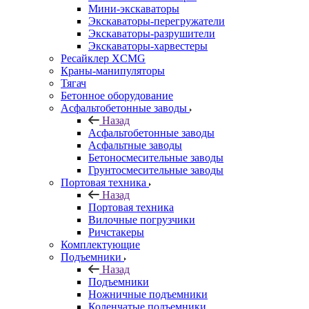
Мини-экскаваторы
Экскаваторы-перегружатели
Экскаваторы-разрушители
Экскаваторы-харвестеры
Ресайклер XCMG
Краны-манипуляторы
Тягач
Бетонное оборудование
Асфальтобетонные заводы
Назад
Асфальтобетонные заводы
Асфальтные заводы
Бетоносмесительные заводы
Грунтосмесительные заводы
Портовая техника
Назад
Портовая техника
Вилочные погрузчики
Ричстакеры
Комплектующие
Подъемники
Назад
Подъемники
Ножничные подъемники
Коленчатые подъемники