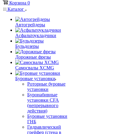
Корзина
0
Каталог
Автогрейдеры
Асфальтоукладчики
Бульдозеры
Дорожные фрезы
Самосвалы XCMG
Буровые установки
Роторные буровые
установки
Буронабивные
установки CFA
(непрерывного
действия)
Буровые установки
ГНБ
Гидравлический
грейфер (стена в